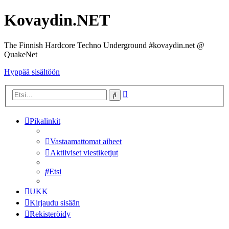
Kovaydin.NET
The Finnish Hardcore Techno Underground #kovaydin.net @
QuakeNet
Hyppää sisältöön
Tarkennettu
Etsi
haku
Pikalinkit
Vastaamattomat aiheet
Aktiiviset viestiketjut
Etsi
UKK
Kirjaudu sisään
Rekisteröidy