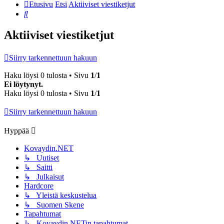
Etusivu
Etsi
Aktiiviset viestiketjut
Etsi
Aktiiviset viestiketjut
Siirry tarkennettuun hakuun
Haku löysi 0 tulosta • Sivu
1
/
1
Ei löytynyt.
Haku löysi 0 tulosta • Sivu
1
/
1
Siirry tarkennettuun hakuun
Hyppää
Kovaydin.NET
↳ Uutiset
↳ Saitti
↳ Julkaisut
Hardcore
↳ Yleistä keskustelua
↳ Suomen Skene
Tapahtumat
↳ Kovaydin.NETin tapahtumat