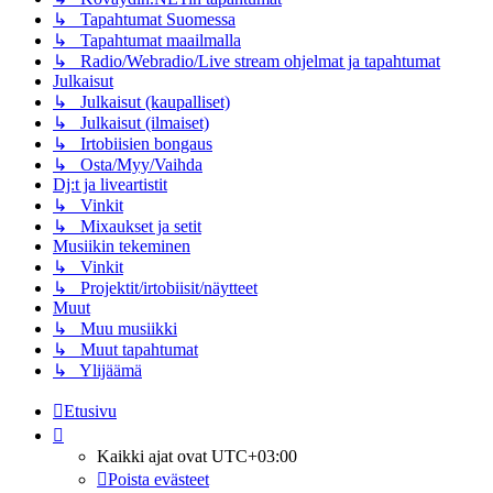
↳ Tapahtumat Suomessa
↳ Tapahtumat maailmalla
↳ Radio/Webradio/Live stream ohjelmat ja tapahtumat
Julkaisut
↳ Julkaisut (kaupalliset)
↳ Julkaisut (ilmaiset)
↳ Irtobiisien bongaus
↳ Osta/Myy/Vaihda
Dj:t ja liveartistit
↳ Vinkit
↳ Mixaukset ja setit
Musiikin tekeminen
↳ Vinkit
↳ Projektit/irtobiisit/näytteet
Muut
↳ Muu musiikki
↳ Muut tapahtumat
↳ Ylijäämä
Etusivu
Kaikki ajat ovat
UTC+03:00
Poista evästeet