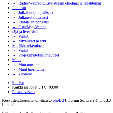
↳ Radio/Webradio/Live stream ohjelmat ja tapahtumat
Julkaisut
↳ Julkaisut (kaupalliset)
↳ Julkaisut (ilmaiset)
↳ Irtobiisien bongaus
↳ Osta/Myy/Vaihda
Dj:t ja liveartistit
↳ Vinkit
↳ Mixaukset ja setit
Musiikin tekeminen
↳ Vinkit
↳ Projektit/irtobiisit/näytteet
Muut
↳ Muu musiikki
↳ Muut tapahtumat
↳ Ylijäämä
Etusivu
Kaikki ajat ovat
UTC+03:00
Poista evästeet
Keskustelufoorumin ohjelmisto
phpBB
® Forum Software © phpBB
Limited