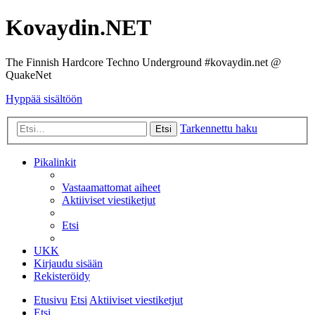
Kovaydin.NET
The Finnish Hardcore Techno Underground #kovaydin.net @
QuakeNet
Hyppää sisältöön
Tarkennettu haku
Etsi
Pikalinkit
Vastaamattomat aiheet
Aktiiviset viestiketjut
Etsi
UKK
Kirjaudu sisään
Rekisteröidy
Etusivu
Etsi
Aktiiviset viestiketjut
Etsi