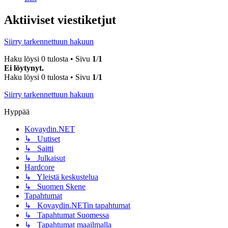
Aktiiviset viestiketjut
Siirry tarkennettuun hakuun
Haku löysi 0 tulosta • Sivu
1
/
1
Ei löytynyt.
Haku löysi 0 tulosta • Sivu
1
/
1
Siirry tarkennettuun hakuun
Hyppää
Kovaydin.NET
↳ Uutiset
↳ Saitti
↳ Julkaisut
Hardcore
↳ Yleistä keskustelua
↳ Suomen Skene
Tapahtumat
↳ Kovaydin.NETin tapahtumat
↳ Tapahtumat Suomessa
↳ Tapahtumat maailmalla