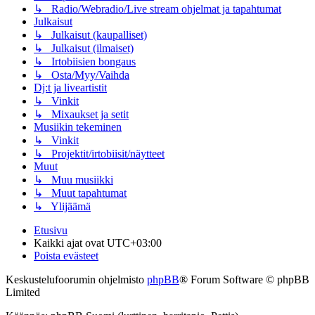
↳ Radio/Webradio/Live stream ohjelmat ja tapahtumat
Julkaisut
↳ Julkaisut (kaupalliset)
↳ Julkaisut (ilmaiset)
↳ Irtobiisien bongaus
↳ Osta/Myy/Vaihda
Dj:t ja liveartistit
↳ Vinkit
↳ Mixaukset ja setit
Musiikin tekeminen
↳ Vinkit
↳ Projektit/irtobiisit/näytteet
Muut
↳ Muu musiikki
↳ Muut tapahtumat
↳ Ylijäämä
Etusivu
Kaikki ajat ovat
UTC+03:00
Poista evästeet
Keskustelufoorumin ohjelmisto
phpBB
® Forum Software © phpBB
Limited