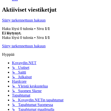
Aktiiviset viestiketjut
Siirry tarkennettuun hakuun
Haku löysi 0 tulosta • Sivu
1
/
1
Ei löytynyt.
Haku löysi 0 tulosta • Sivu
1
/
1
Siirry tarkennettuun hakuun
Hyppää
Kovaydin.NET
↳ Uutiset
↳ Saitti
↳ Julkaisut
Hardcore
↳ Yleistä keskustelua
↳ Suomen Skene
Tapahtumat
↳ Kovaydin.NETin tapahtumat
↳ Tapahtumat Suomessa
↳ Tapahtumat maailmalla