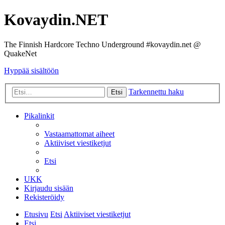
Kovaydin.NET
The Finnish Hardcore Techno Underground #kovaydin.net @
QuakeNet
Hyppää sisältöön
Tarkennettu haku
Etsi
Pikalinkit
Vastaamattomat aiheet
Aktiiviset viestiketjut
Etsi
UKK
Kirjaudu sisään
Rekisteröidy
Etusivu
Etsi
Aktiiviset viestiketjut
Etsi