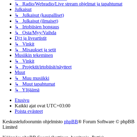
↳ Radio/Webradio/Live stream ohjelmat ja tapahtumat
Julkaisut
↳ Julkaisut (kaupalliset)
↳ Julkaisut (ilmaiset)
↳ Irtobiisien bongaus
↳ Osta/Myy/Vaihda
Dj:t ja liveartistit
↳ Vinkit
↳ Mixaukset ja setit
Musiikin tekeminen
↳ Vinkit
↳ Projektit/irtobiisit/näytteet
Muut
↳ Muu musiikki
↳ Muut tapahtumat
↳ Ylijäämä
Etusivu
Kaikki ajat ovat
UTC+03:00
Poista evästeet
Keskustelufoorumin ohjelmisto
phpBB
® Forum Software © phpBB
Limited