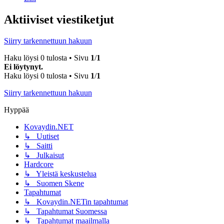
Aktiiviset viestiketjut
Siirry tarkennettuun hakuun
Haku löysi 0 tulosta • Sivu
1
/
1
Ei löytynyt.
Haku löysi 0 tulosta • Sivu
1
/
1
Siirry tarkennettuun hakuun
Hyppää
Kovaydin.NET
↳ Uutiset
↳ Saitti
↳ Julkaisut
Hardcore
↳ Yleistä keskustelua
↳ Suomen Skene
Tapahtumat
↳ Kovaydin.NETin tapahtumat
↳ Tapahtumat Suomessa
↳ Tapahtumat maailmalla