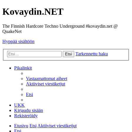
Kovaydin.NET
The Finnish Hardcore Techno Underground #kovaydin.net @
QuakeNet
Hyppää sisältöön
Tarkennettu haku
Etsi
Pikalinkit
Vastaamattomat aiheet
Aktiiviset viestiketjut
Etsi
UKK
Kirjaudu sisään
Rekisteröidy
Etusivu
Etsi
Aktiiviset viestiketjut
Etsi