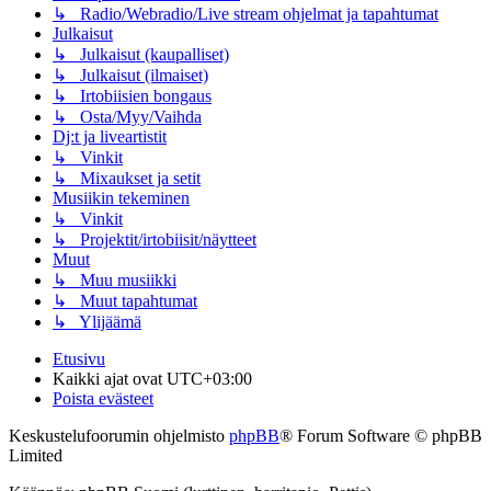
↳ Radio/Webradio/Live stream ohjelmat ja tapahtumat
Julkaisut
↳ Julkaisut (kaupalliset)
↳ Julkaisut (ilmaiset)
↳ Irtobiisien bongaus
↳ Osta/Myy/Vaihda
Dj:t ja liveartistit
↳ Vinkit
↳ Mixaukset ja setit
Musiikin tekeminen
↳ Vinkit
↳ Projektit/irtobiisit/näytteet
Muut
↳ Muu musiikki
↳ Muut tapahtumat
↳ Ylijäämä
Etusivu
Kaikki ajat ovat
UTC+03:00
Poista evästeet
Keskustelufoorumin ohjelmisto
phpBB
® Forum Software © phpBB
Limited