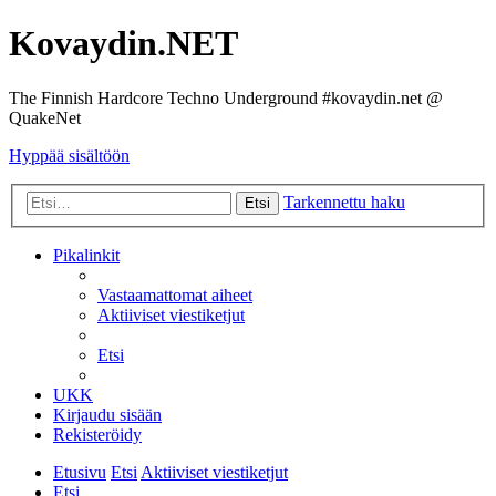
Kovaydin.NET
The Finnish Hardcore Techno Underground #kovaydin.net @
QuakeNet
Hyppää sisältöön
Tarkennettu haku
Etsi
Pikalinkit
Vastaamattomat aiheet
Aktiiviset viestiketjut
Etsi
UKK
Kirjaudu sisään
Rekisteröidy
Etusivu
Etsi
Aktiiviset viestiketjut
Etsi