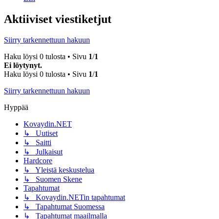
Aktiiviset viestiketjut
Siirry tarkennettuun hakuun
Haku löysi 0 tulosta • Sivu
1
/
1
Ei löytynyt.
Haku löysi 0 tulosta • Sivu
1
/
1
Siirry tarkennettuun hakuun
Hyppää
Kovaydin.NET
↳ Uutiset
↳ Saitti
↳ Julkaisut
Hardcore
↳ Yleistä keskustelua
↳ Suomen Skene
Tapahtumat
↳ Kovaydin.NETin tapahtumat
↳ Tapahtumat Suomessa
↳ Tapahtumat maailmalla