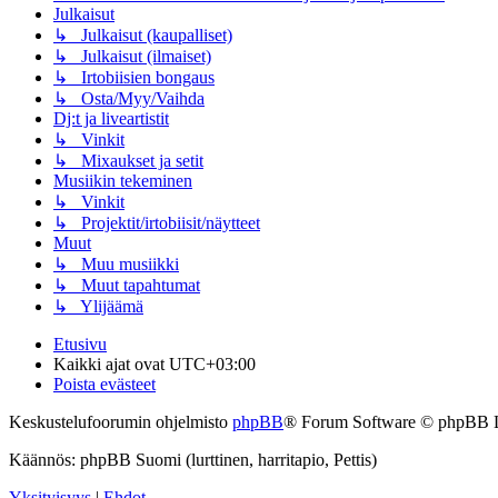
Julkaisut
↳ Julkaisut (kaupalliset)
↳ Julkaisut (ilmaiset)
↳ Irtobiisien bongaus
↳ Osta/Myy/Vaihda
Dj:t ja liveartistit
↳ Vinkit
↳ Mixaukset ja setit
Musiikin tekeminen
↳ Vinkit
↳ Projektit/irtobiisit/näytteet
Muut
↳ Muu musiikki
↳ Muut tapahtumat
↳ Ylijäämä
Etusivu
Kaikki ajat ovat
UTC+03:00
Poista evästeet
Keskustelufoorumin ohjelmisto
phpBB
® Forum Software © phpBB 
Käännös: phpBB Suomi (lurttinen, harritapio, Pettis)
Yksityisyys
|
Ehdot