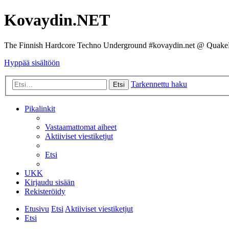
Kovaydin.NET
The Finnish Hardcore Techno Underground #kovaydin.net @ Quake
Hyppää sisältöön
Tarkennettu haku
Etsi
Pikalinkit
Vastaamattomat aiheet
Aktiiviset viestiketjut
Etsi
UKK
Kirjaudu sisään
Rekisteröidy
Etusivu
Etsi
Aktiiviset viestiketjut
Etsi