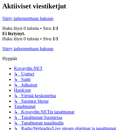
Aktiiviset viestiketjut
Siirry tarkennettuun hakuun
Haku löysi 0 tulosta • Sivu
1
/
1
Ei löytynyt.
Haku löysi 0 tulosta • Sivu
1
/
1
Siirry tarkennettuun hakuun
Hyppää
Kovaydin.NET
↳ Uutiset
↳ Saitti
↳ Julkaisut
Hardcore
↳ Yleistä keskustelua
↳ Suomen Skene
Tapahtumat
↳ Kovaydin.NETin tapahtumat
↳ Tapahtumat Suomessa
↳ Tapahtumat maailmalla
↳ Radio/Webradio/Live stream ohjelmat ja tapahtumat