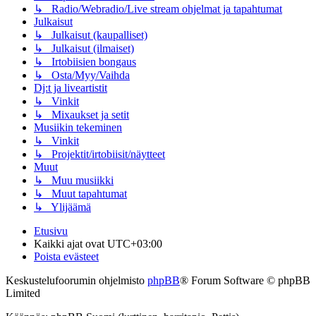
↳ Radio/Webradio/Live stream ohjelmat ja tapahtumat
Julkaisut
↳ Julkaisut (kaupalliset)
↳ Julkaisut (ilmaiset)
↳ Irtobiisien bongaus
↳ Osta/Myy/Vaihda
Dj:t ja liveartistit
↳ Vinkit
↳ Mixaukset ja setit
Musiikin tekeminen
↳ Vinkit
↳ Projektit/irtobiisit/näytteet
Muut
↳ Muu musiikki
↳ Muut tapahtumat
↳ Ylijäämä
Etusivu
Kaikki ajat ovat
UTC+03:00
Poista evästeet
Keskustelufoorumin ohjelmisto
phpBB
® Forum Software © phpBB
Limited