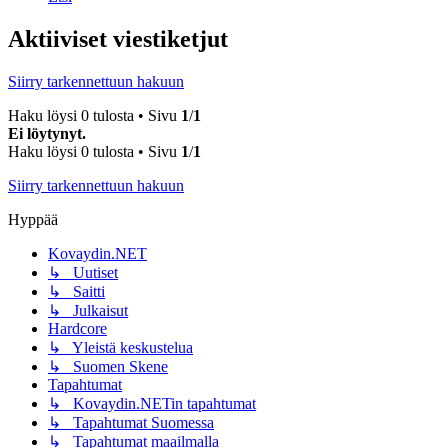
Aktiiviset viestiketjut
Siirry tarkennettuun hakuun
Haku löysi 0 tulosta • Sivu
1
/
1
Ei löytynyt.
Haku löysi 0 tulosta • Sivu
1
/
1
Siirry tarkennettuun hakuun
Hyppää
Kovaydin.NET
↳ Uutiset
↳ Saitti
↳ Julkaisut
Hardcore
↳ Yleistä keskustelua
↳ Suomen Skene
Tapahtumat
↳ Kovaydin.NETin tapahtumat
↳ Tapahtumat Suomessa
↳ Tapahtumat maailmalla