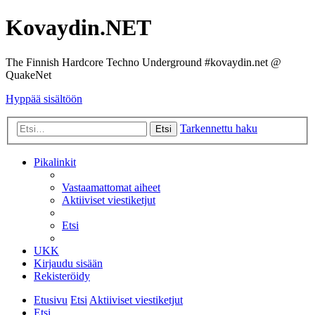
Kovaydin.NET
The Finnish Hardcore Techno Underground #kovaydin.net @
QuakeNet
Hyppää sisältöön
Tarkennettu haku
Etsi
Pikalinkit
Vastaamattomat aiheet
Aktiiviset viestiketjut
Etsi
UKK
Kirjaudu sisään
Rekisteröidy
Etusivu
Etsi
Aktiiviset viestiketjut
Etsi