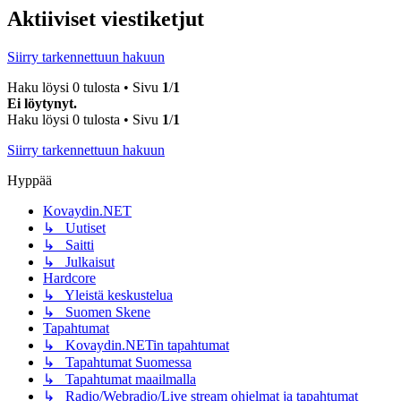
Aktiiviset viestiketjut
Siirry tarkennettuun hakuun
Haku löysi 0 tulosta • Sivu
1
/
1
Ei löytynyt.
Haku löysi 0 tulosta • Sivu
1
/
1
Siirry tarkennettuun hakuun
Hyppää
Kovaydin.NET
↳ Uutiset
↳ Saitti
↳ Julkaisut
Hardcore
↳ Yleistä keskustelua
↳ Suomen Skene
Tapahtumat
↳ Kovaydin.NETin tapahtumat
↳ Tapahtumat Suomessa
↳ Tapahtumat maailmalla
↳ Radio/Webradio/Live stream ohjelmat ja tapahtumat