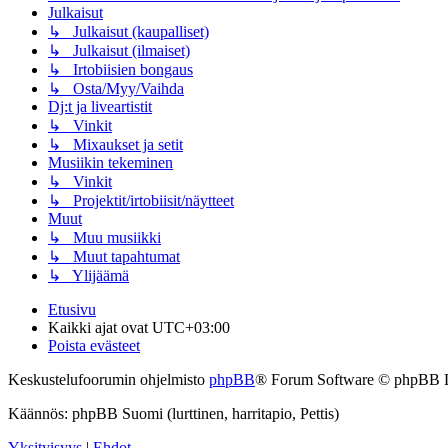
Julkaisut
↳ Julkaisut (kaupalliset)
↳ Julkaisut (ilmaiset)
↳ Irtobiisien bongaus
↳ Osta/Myy/Vaihda
Dj:t ja liveartistit
↳ Vinkit
↳ Mixaukset ja setit
Musiikin tekeminen
↳ Vinkit
↳ Projektit/irtobiisit/näytteet
Muut
↳ Muu musiikki
↳ Muut tapahtumat
↳ Ylijäämä
Etusivu
Kaikki ajat ovat
UTC+03:00
Poista evästeet
Keskustelufoorumin ohjelmisto
phpBB
® Forum Software © phpBB 
Käännös: phpBB Suomi (lurttinen, harritapio, Pettis)
Yksityisyys
|
Ehdot