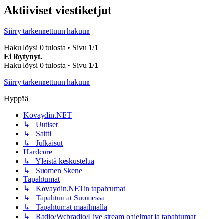
Aktiiviset viestiketjut
Siirry tarkennettuun hakuun
Haku löysi 0 tulosta • Sivu
1
/
1
Ei löytynyt.
Haku löysi 0 tulosta • Sivu
1
/
1
Siirry tarkennettuun hakuun
Hyppää
Kovaydin.NET
↳ Uutiset
↳ Saitti
↳ Julkaisut
Hardcore
↳ Yleistä keskustelua
↳ Suomen Skene
Tapahtumat
↳ Kovaydin.NETin tapahtumat
↳ Tapahtumat Suomessa
↳ Tapahtumat maailmalla
↳ Radio/Webradio/Live stream ohjelmat ja tapahtumat