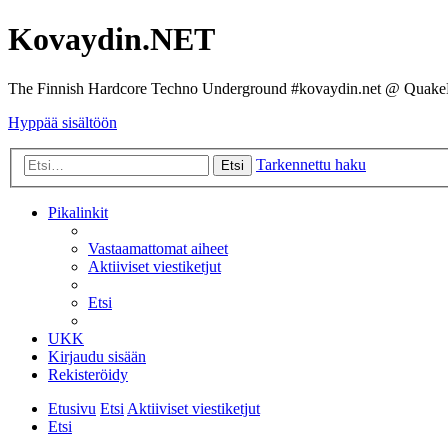
Kovaydin.NET
The Finnish Hardcore Techno Underground #kovaydin.net @ Quake
Hyppää sisältöön
Tarkennettu haku
Etsi
Pikalinkit
Vastaamattomat aiheet
Aktiiviset viestiketjut
Etsi
UKK
Kirjaudu sisään
Rekisteröidy
Etusivu
Etsi
Aktiiviset viestiketjut
Etsi