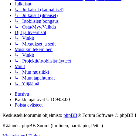
Julkaisut
↳ Julkaisut (kaupalliset)
↳ Julkaisut (ilmaiset)
↳ Irtobiisien bongaus
↳ Osta/Myy/Vaihda
Dj:t ja liveartistit
↳ Vinkit
↳ Mixaukset ja setit
Musiikin tekeminen
↳ Vinkit
↳ Projektit/irtobiisit/näytteet
Muut
↳ Muu musiikki
↳ Muut tapahtumat
↳ Ylijäämä
Etusivu
Kaikki ajat ovat
UTC+03:00
Poista evästeet
Keskustelufoorumin ohjelmisto
phpBB
® Forum Software © phpBB 
Käännös: phpBB Suomi (lurttinen, harritapio, Pettis)
Yksityisyys
|
Ehdot