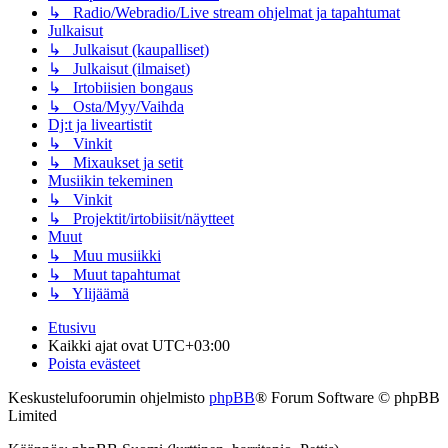
↳ Radio/Webradio/Live stream ohjelmat ja tapahtumat
Julkaisut
↳ Julkaisut (kaupalliset)
↳ Julkaisut (ilmaiset)
↳ Irtobiisien bongaus
↳ Osta/Myy/Vaihda
Dj:t ja liveartistit
↳ Vinkit
↳ Mixaukset ja setit
Musiikin tekeminen
↳ Vinkit
↳ Projektit/irtobiisit/näytteet
Muut
↳ Muu musiikki
↳ Muut tapahtumat
↳ Ylijäämä
Etusivu
Kaikki ajat ovat
UTC+03:00
Poista evästeet
Keskustelufoorumin ohjelmisto
phpBB
® Forum Software © phpBB
Limited