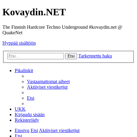
Kovaydin.NET
The Finnish Hardcore Techno Underground #kovaydin.net @
QuakeNet
Hyppää sisältöön
Tarkennettu haku
Etsi
Pikalinkit
Vastaamattomat aiheet
Aktiiviset viestiketjut
Etsi
UKK
Kirjaudu sisään
Rekisteröidy
Etusivu
Etsi
Aktiiviset viestiketjut
Etsi