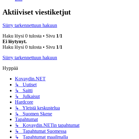
Aktiiviset viestiketjut
Siirry tarkennettuun hakuun
Haku löysi 0 tulosta • Sivu
1
/
1
Ei löytynyt.
Haku löysi 0 tulosta • Sivu
1
/
1
Siirry tarkennettuun hakuun
Hyppää
Kovaydin.NET
↳ Uutiset
↳ Saitti
↳ Julkaisut
Hardcore
↳ Yleistä keskustelua
↳ Suomen Skene
Tapahtumat
↳ Kovaydin.NETin tapahtumat
↳ Tapahtumat Suomessa
↳ Tapahtumat maailmalla