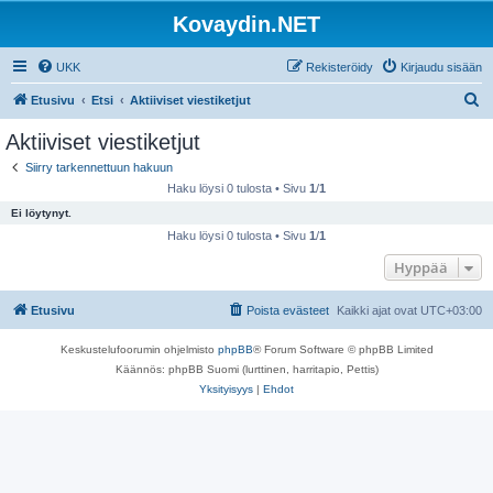
Kovaydin.NET
UKK
Rekisteröidy
Kirjaudu sisään
E
Etusivu
Etsi
Aktiiviset viestiketjut
t
Aktiiviset viestiketjut
s
Siirry tarkennettuun hakuun
i
Haku löysi 0 tulosta • Sivu
1
/
1
Ei löytynyt.
Haku löysi 0 tulosta • Sivu
1
/
1
Hyppää
Etusivu
Poista evästeet
Kaikki ajat ovat
UTC+03:00
Keskustelufoorumin ohjelmisto
phpBB
® Forum Software © phpBB Limited
Käännös: phpBB Suomi (lurttinen, harritapio, Pettis)
Yksityisyys
|
Ehdot