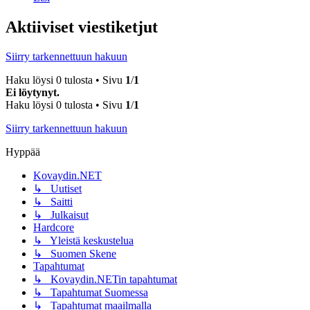
Aktiiviset viestiketjut
Siirry tarkennettuun hakuun
Haku löysi 0 tulosta • Sivu
1
/
1
Ei löytynyt.
Haku löysi 0 tulosta • Sivu
1
/
1
Siirry tarkennettuun hakuun
Hyppää
Kovaydin.NET
↳ Uutiset
↳ Saitti
↳ Julkaisut
Hardcore
↳ Yleistä keskustelua
↳ Suomen Skene
Tapahtumat
↳ Kovaydin.NETin tapahtumat
↳ Tapahtumat Suomessa
↳ Tapahtumat maailmalla