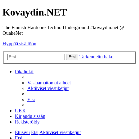
Kovaydin.NET
The Finnish Hardcore Techno Underground #kovaydin.net @
QuakeNet
Hyppää sisältöön
Tarkennettu haku
Etsi
Pikalinkit
Vastaamattomat aiheet
Aktiiviset viestiketjut
Etsi
UKK
Kirjaudu sisään
Rekisteröidy
Etusivu
Etsi
Aktiiviset viestiketjut
Etsi