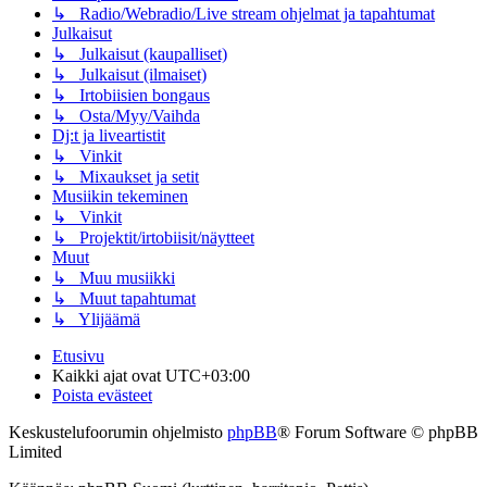
↳ Radio/Webradio/Live stream ohjelmat ja tapahtumat
Julkaisut
↳ Julkaisut (kaupalliset)
↳ Julkaisut (ilmaiset)
↳ Irtobiisien bongaus
↳ Osta/Myy/Vaihda
Dj:t ja liveartistit
↳ Vinkit
↳ Mixaukset ja setit
Musiikin tekeminen
↳ Vinkit
↳ Projektit/irtobiisit/näytteet
Muut
↳ Muu musiikki
↳ Muut tapahtumat
↳ Ylijäämä
Etusivu
Kaikki ajat ovat
UTC+03:00
Poista evästeet
Keskustelufoorumin ohjelmisto
phpBB
® Forum Software © phpBB
Limited