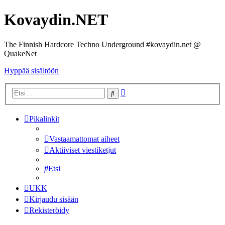
Kovaydin.NET
The Finnish Hardcore Techno Underground #kovaydin.net @
QuakeNet
Hyppää sisältöön
Tarkennettu
Etsi
haku
Pikalinkit
Vastaamattomat aiheet
Aktiiviset viestiketjut
Etsi
UKK
Kirjaudu sisään
Rekisteröidy