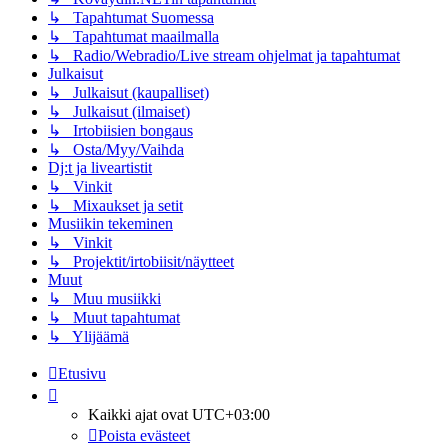
↳ Tapahtumat Suomessa
↳ Tapahtumat maailmalla
↳ Radio/Webradio/Live stream ohjelmat ja tapahtumat
Julkaisut
↳ Julkaisut (kaupalliset)
↳ Julkaisut (ilmaiset)
↳ Irtobiisien bongaus
↳ Osta/Myy/Vaihda
Dj:t ja liveartistit
↳ Vinkit
↳ Mixaukset ja setit
Musiikin tekeminen
↳ Vinkit
↳ Projektit/irtobiisit/näytteet
Muut
↳ Muu musiikki
↳ Muut tapahtumat
↳ Ylijäämä
Etusivu
Kaikki ajat ovat
UTC+03:00
Poista evästeet