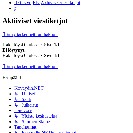
Etusivu
Etsi
Aktiiviset viestiketjut
Etsi
Aktiiviset viestiketjut
Siirry tarkennettuun hakuun
Haku löysi 0 tulosta • Sivu
1
/
1
Ei löytynyt.
Haku löysi 0 tulosta • Sivu
1
/
1
Siirry tarkennettuun hakuun
Hyppää
Kovaydin.NET
↳ Uutiset
↳ Saitti
↳ Julkaisut
Hardcore
↳ Yleistä keskustelua
↳ Suomen Skene
Tapahtumat
↳ Kovaydin.NETin tapahtumat