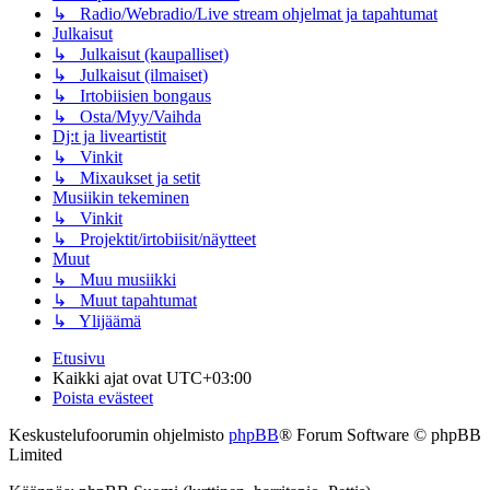
↳ Radio/Webradio/Live stream ohjelmat ja tapahtumat
Julkaisut
↳ Julkaisut (kaupalliset)
↳ Julkaisut (ilmaiset)
↳ Irtobiisien bongaus
↳ Osta/Myy/Vaihda
Dj:t ja liveartistit
↳ Vinkit
↳ Mixaukset ja setit
Musiikin tekeminen
↳ Vinkit
↳ Projektit/irtobiisit/näytteet
Muut
↳ Muu musiikki
↳ Muut tapahtumat
↳ Ylijäämä
Etusivu
Kaikki ajat ovat
UTC+03:00
Poista evästeet
Keskustelufoorumin ohjelmisto
phpBB
® Forum Software © phpBB
Limited