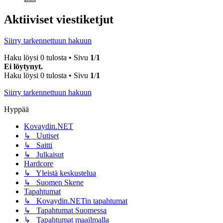
Aktiiviset viestiketjut
Siirry tarkennettuun hakuun
Haku löysi 0 tulosta • Sivu
1
/
1
Ei löytynyt.
Haku löysi 0 tulosta • Sivu
1
/
1
Siirry tarkennettuun hakuun
Hyppää
Kovaydin.NET
↳ Uutiset
↳ Saitti
↳ Julkaisut
Hardcore
↳ Yleistä keskustelua
↳ Suomen Skene
Tapahtumat
↳ Kovaydin.NETin tapahtumat
↳ Tapahtumat Suomessa
↳ Tapahtumat maailmalla