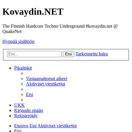
Kovaydin.NET
The Finnish Hardcore Techno Underground #kovaydin.net @
QuakeNet
Hyppää sisältöön
Tarkennettu haku
Etsi
Pikalinkit
Vastaamattomat aiheet
Aktiiviset viestiketjut
Etsi
UKK
Kirjaudu sisään
Rekisteröidy
Etusivu
Etsi
Aktiiviset viestiketjut
Etsi