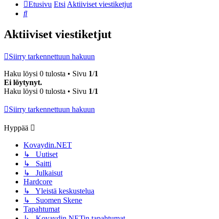
Etusivu
Etsi
Aktiiviset viestiketjut
Etsi
Aktiiviset viestiketjut
Siirry tarkennettuun hakuun
Haku löysi 0 tulosta • Sivu
1
/
1
Ei löytynyt.
Haku löysi 0 tulosta • Sivu
1
/
1
Siirry tarkennettuun hakuun
Hyppää
Kovaydin.NET
↳ Uutiset
↳ Saitti
↳ Julkaisut
Hardcore
↳ Yleistä keskustelua
↳ Suomen Skene
Tapahtumat
↳ Kovaydin.NETin tapahtumat