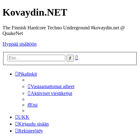
Kovaydin.NET
The Finnish Hardcore Techno Underground #kovaydin.net @
QuakeNet
Hyppää sisältöön
Tarkennettu
Etsi
haku
Pikalinkit
Vastaamattomat aiheet
Aktiiviset viestiketjut
Etsi
UKK
Kirjaudu sisään
Rekisteröidy