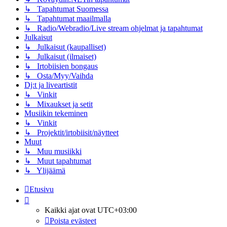
↳ Tapahtumat Suomessa
↳ Tapahtumat maailmalla
↳ Radio/Webradio/Live stream ohjelmat ja tapahtumat
Julkaisut
↳ Julkaisut (kaupalliset)
↳ Julkaisut (ilmaiset)
↳ Irtobiisien bongaus
↳ Osta/Myy/Vaihda
Dj:t ja liveartistit
↳ Vinkit
↳ Mixaukset ja setit
Musiikin tekeminen
↳ Vinkit
↳ Projektit/irtobiisit/näytteet
Muut
↳ Muu musiikki
↳ Muut tapahtumat
↳ Ylijäämä
Etusivu
Kaikki ajat ovat
UTC+03:00
Poista evästeet