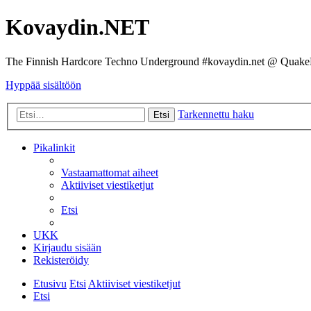
Kovaydin.NET
The Finnish Hardcore Techno Underground #kovaydin.net @ Quake
Hyppää sisältöön
Tarkennettu haku
Etsi
Pikalinkit
Vastaamattomat aiheet
Aktiiviset viestiketjut
Etsi
UKK
Kirjaudu sisään
Rekisteröidy
Etusivu
Etsi
Aktiiviset viestiketjut
Etsi