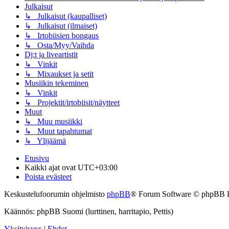
Julkaisut
↳ Julkaisut (kaupalliset)
↳ Julkaisut (ilmaiset)
↳ Irtobiisien bongaus
↳ Osta/Myy/Vaihda
Dj:t ja liveartistit
↳ Vinkit
↳ Mixaukset ja setit
Musiikin tekeminen
↳ Vinkit
↳ Projektit/irtobiisit/näytteet
Muut
↳ Muu musiikki
↳ Muut tapahtumat
↳ Ylijäämä
Etusivu
Kaikki ajat ovat
UTC+03:00
Poista evästeet
Keskustelufoorumin ohjelmisto
phpBB
® Forum Software © phpBB 
Käännös: phpBB Suomi (lurttinen, harritapio, Pettis)
Yksityisyys
|
Ehdot