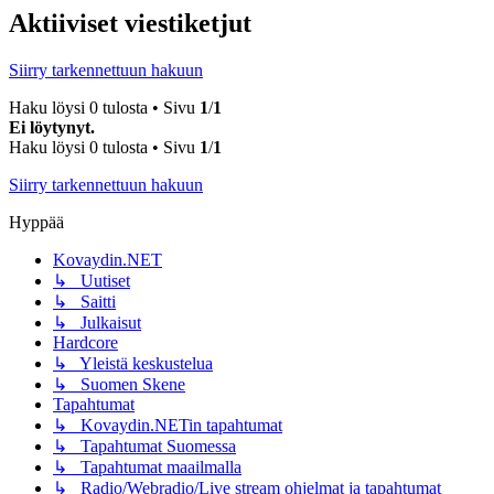
Aktiiviset viestiketjut
Siirry tarkennettuun hakuun
Haku löysi 0 tulosta • Sivu
1
/
1
Ei löytynyt.
Haku löysi 0 tulosta • Sivu
1
/
1
Siirry tarkennettuun hakuun
Hyppää
Kovaydin.NET
↳ Uutiset
↳ Saitti
↳ Julkaisut
Hardcore
↳ Yleistä keskustelua
↳ Suomen Skene
Tapahtumat
↳ Kovaydin.NETin tapahtumat
↳ Tapahtumat Suomessa
↳ Tapahtumat maailmalla
↳ Radio/Webradio/Live stream ohjelmat ja tapahtumat