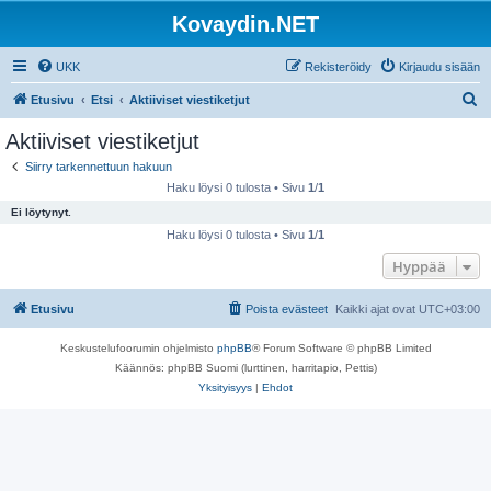
Kovaydin.NET
UKK
Rekisteröidy
Kirjaudu sisään
E
Etusivu
Etsi
Aktiiviset viestiketjut
t
Aktiiviset viestiketjut
s
Siirry tarkennettuun hakuun
i
Haku löysi 0 tulosta • Sivu
1
/
1
Ei löytynyt.
Haku löysi 0 tulosta • Sivu
1
/
1
Hyppää
Etusivu
Poista evästeet
Kaikki ajat ovat
UTC+03:00
Keskustelufoorumin ohjelmisto
phpBB
® Forum Software © phpBB Limited
Käännös: phpBB Suomi (lurttinen, harritapio, Pettis)
Yksityisyys
|
Ehdot