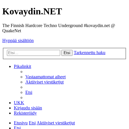
Kovaydin.NET
The Finnish Hardcore Techno Underground #kovaydin.net @
QuakeNet
Hyppää sisältöön
Tarkennettu haku
Etsi
Pikalinkit
Vastaamattomat aiheet
Aktiiviset viestiketjut
Etsi
UKK
Kirjaudu sisään
Rekisteröidy
Etusivu
Etsi
Aktiiviset viestiketjut
Etsi