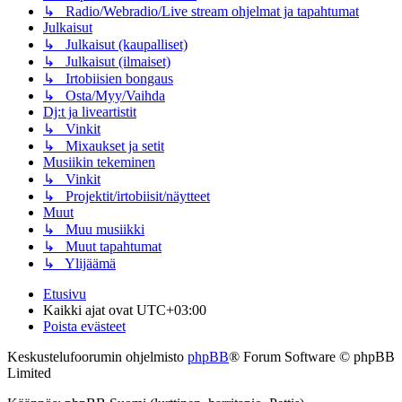
↳ Radio/Webradio/Live stream ohjelmat ja tapahtumat
Julkaisut
↳ Julkaisut (kaupalliset)
↳ Julkaisut (ilmaiset)
↳ Irtobiisien bongaus
↳ Osta/Myy/Vaihda
Dj:t ja liveartistit
↳ Vinkit
↳ Mixaukset ja setit
Musiikin tekeminen
↳ Vinkit
↳ Projektit/irtobiisit/näytteet
Muut
↳ Muu musiikki
↳ Muut tapahtumat
↳ Ylijäämä
Etusivu
Kaikki ajat ovat
UTC+03:00
Poista evästeet
Keskustelufoorumin ohjelmisto
phpBB
® Forum Software © phpBB
Limited