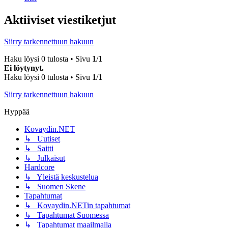
Aktiiviset viestiketjut
Siirry tarkennettuun hakuun
Haku löysi 0 tulosta • Sivu
1
/
1
Ei löytynyt.
Haku löysi 0 tulosta • Sivu
1
/
1
Siirry tarkennettuun hakuun
Hyppää
Kovaydin.NET
↳ Uutiset
↳ Saitti
↳ Julkaisut
Hardcore
↳ Yleistä keskustelua
↳ Suomen Skene
Tapahtumat
↳ Kovaydin.NETin tapahtumat
↳ Tapahtumat Suomessa
↳ Tapahtumat maailmalla