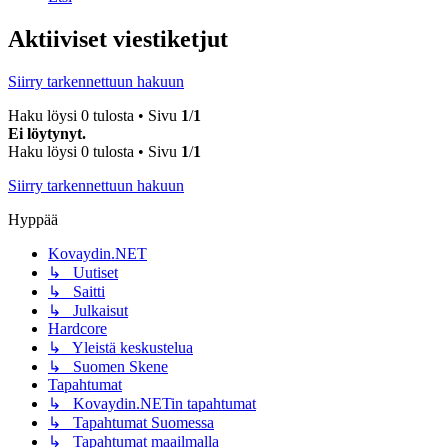
Aktiiviset viestiketjut
Siirry tarkennettuun hakuun
Haku löysi 0 tulosta • Sivu
1
/
1
Ei löytynyt.
Haku löysi 0 tulosta • Sivu
1
/
1
Siirry tarkennettuun hakuun
Hyppää
Kovaydin.NET
↳ Uutiset
↳ Saitti
↳ Julkaisut
Hardcore
↳ Yleistä keskustelua
↳ Suomen Skene
Tapahtumat
↳ Kovaydin.NETin tapahtumat
↳ Tapahtumat Suomessa
↳ Tapahtumat maailmalla