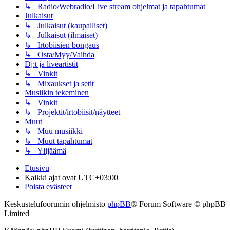
↳ Radio/Webradio/Live stream ohjelmat ja tapahtumat
Julkaisut
↳ Julkaisut (kaupalliset)
↳ Julkaisut (ilmaiset)
↳ Irtobiisien bongaus
↳ Osta/Myy/Vaihda
Dj:t ja liveartistit
↳ Vinkit
↳ Mixaukset ja setit
Musiikin tekeminen
↳ Vinkit
↳ Projektit/irtobiisit/näytteet
Muut
↳ Muu musiikki
↳ Muut tapahtumat
↳ Ylijäämä
Etusivu
Kaikki ajat ovat
UTC+03:00
Poista evästeet
Keskustelufoorumin ohjelmisto
phpBB
® Forum Software © phpBB
Limited