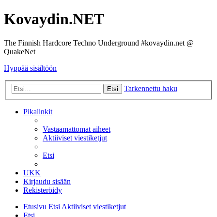
Kovaydin.NET
The Finnish Hardcore Techno Underground #kovaydin.net @
QuakeNet
Hyppää sisältöön
Tarkennettu haku
Etsi
Pikalinkit
Vastaamattomat aiheet
Aktiiviset viestiketjut
Etsi
UKK
Kirjaudu sisään
Rekisteröidy
Etusivu
Etsi
Aktiiviset viestiketjut
Etsi