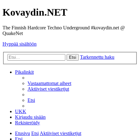
Kovaydin.NET
The Finnish Hardcore Techno Underground #kovaydin.net @
QuakeNet
Hyppää sisältöön
Tarkennettu haku
Etsi
Pikalinkit
Vastaamattomat aiheet
Aktiiviset viestiketjut
Etsi
UKK
Kirjaudu sisään
Rekisteröidy
Etusivu
Etsi
Aktiiviset viestiketjut
Etsi