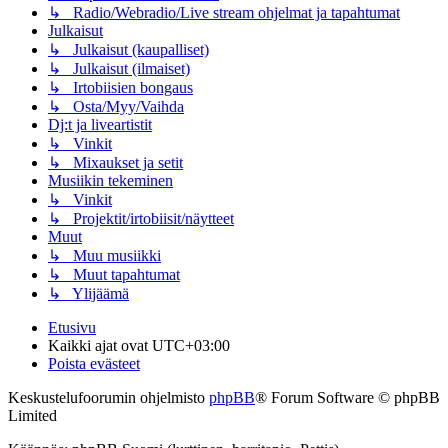
↳ Radio/Webradio/Live stream ohjelmat ja tapahtumat
Julkaisut
↳ Julkaisut (kaupalliset)
↳ Julkaisut (ilmaiset)
↳ Irtobiisien bongaus
↳ Osta/Myy/Vaihda
Dj:t ja liveartistit
↳ Vinkit
↳ Mixaukset ja setit
Musiikin tekeminen
↳ Vinkit
↳ Projektit/irtobiisit/näytteet
Muut
↳ Muu musiikki
↳ Muut tapahtumat
↳ Ylijäämä
Etusivu
Kaikki ajat ovat
UTC+03:00
Poista evästeet
Keskustelufoorumin ohjelmisto
phpBB
® Forum Software © phpBB
Limited