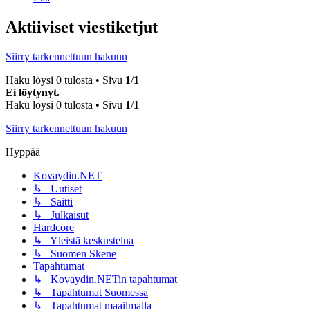
Aktiiviset viestiketjut
Siirry tarkennettuun hakuun
Haku löysi 0 tulosta • Sivu
1
/
1
Ei löytynyt.
Haku löysi 0 tulosta • Sivu
1
/
1
Siirry tarkennettuun hakuun
Hyppää
Kovaydin.NET
↳ Uutiset
↳ Saitti
↳ Julkaisut
Hardcore
↳ Yleistä keskustelua
↳ Suomen Skene
Tapahtumat
↳ Kovaydin.NETin tapahtumat
↳ Tapahtumat Suomessa
↳ Tapahtumat maailmalla