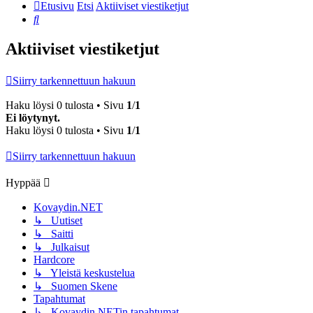
Etusivu
Etsi
Aktiiviset viestiketjut
Etsi
Aktiiviset viestiketjut
Siirry tarkennettuun hakuun
Haku löysi 0 tulosta • Sivu
1
/
1
Ei löytynyt.
Haku löysi 0 tulosta • Sivu
1
/
1
Siirry tarkennettuun hakuun
Hyppää
Kovaydin.NET
↳ Uutiset
↳ Saitti
↳ Julkaisut
Hardcore
↳ Yleistä keskustelua
↳ Suomen Skene
Tapahtumat
↳ Kovaydin.NETin tapahtumat