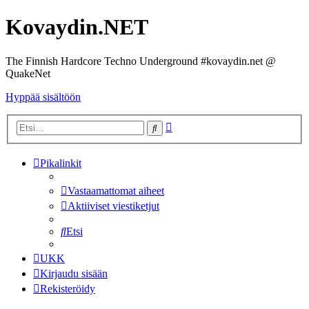
Kovaydin.NET
The Finnish Hardcore Techno Underground #kovaydin.net @
QuakeNet
Hyppää sisältöön
Tarkennettu
Etsi
haku
Pikalinkit
Vastaamattomat aiheet
Aktiiviset viestiketjut
Etsi
UKK
Kirjaudu sisään
Rekisteröidy