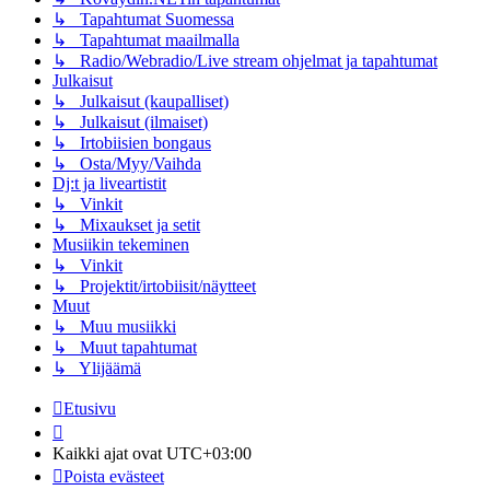
↳ Tapahtumat Suomessa
↳ Tapahtumat maailmalla
↳ Radio/Webradio/Live stream ohjelmat ja tapahtumat
Julkaisut
↳ Julkaisut (kaupalliset)
↳ Julkaisut (ilmaiset)
↳ Irtobiisien bongaus
↳ Osta/Myy/Vaihda
Dj:t ja liveartistit
↳ Vinkit
↳ Mixaukset ja setit
Musiikin tekeminen
↳ Vinkit
↳ Projektit/irtobiisit/näytteet
Muut
↳ Muu musiikki
↳ Muut tapahtumat
↳ Ylijäämä
Etusivu
Kaikki ajat ovat
UTC+03:00
Poista evästeet