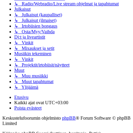
↳ Radio/Webradio/Live stream ohjelmat ja tapahtumat
Julkaisut
↳ Julkaisut (kaupalliset)
↳ Julkaisut (ilmaiset)
↳ Irtobiisien bongaus
↳ Osta/Myy/Vaihda
Dj:t ja liveartistit
↳ Vinkit
↳ Mixaukset ja setit
Musiikin tekeminen
↳ Vinkit
↳ Projektit/irtobiisit/näytteet
Muut
↳ Muu musiikki
↳ Muut tapahtumat
↳ Ylijäämä
Etusivu
Kaikki ajat ovat
UTC+03:00
Poista evästeet
Keskustelufoorumin ohjelmisto
phpBB
® Forum Software © phpBB
Limited