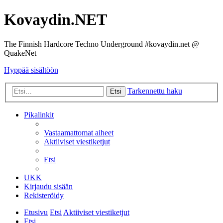
Kovaydin.NET
The Finnish Hardcore Techno Underground #kovaydin.net @
QuakeNet
Hyppää sisältöön
Tarkennettu haku
Etsi
Pikalinkit
Vastaamattomat aiheet
Aktiiviset viestiketjut
Etsi
UKK
Kirjaudu sisään
Rekisteröidy
Etusivu
Etsi
Aktiiviset viestiketjut
Etsi