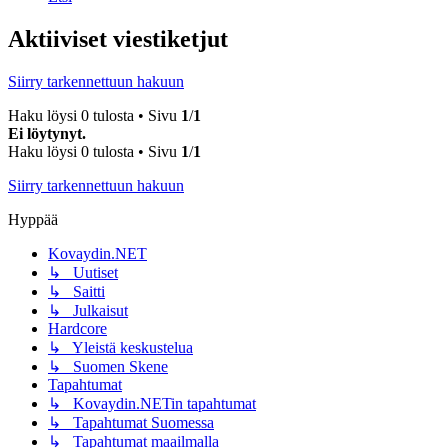
Aktiiviset viestiketjut
Siirry tarkennettuun hakuun
Haku löysi 0 tulosta • Sivu
1
/
1
Ei löytynyt.
Haku löysi 0 tulosta • Sivu
1
/
1
Siirry tarkennettuun hakuun
Hyppää
Kovaydin.NET
↳ Uutiset
↳ Saitti
↳ Julkaisut
Hardcore
↳ Yleistä keskustelua
↳ Suomen Skene
Tapahtumat
↳ Kovaydin.NETin tapahtumat
↳ Tapahtumat Suomessa
↳ Tapahtumat maailmalla