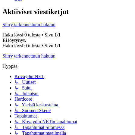
Aktiiviset viestiketjut
Siirry tarkennettuun hakuun
Haku löysi 0 tulosta • Sivu
1
/
1
Ei löytynyt.
Haku löysi 0 tulosta • Sivu
1
/
1
Siirry tarkennettuun hakuun
Hyppää
Kovaydin.NET
↳ Uutiset
↳ Saitti
↳ Julkaisut
Hardcore
↳ Yleistä keskustelua
↳ Suomen Skene
Tapahtumat
↳ Kovaydin.NETin tapahtumat
↳ Tapahtumat Suomessa
↳ Tapahtumat maailmalla