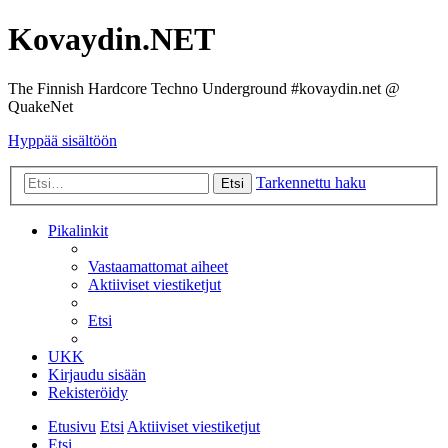
Kovaydin.NET
The Finnish Hardcore Techno Underground #kovaydin.net @
QuakeNet
Hyppää sisältöön
Tarkennettu haku
Etsi
Pikalinkit
Vastaamattomat aiheet
Aktiiviset viestiketjut
Etsi
UKK
Kirjaudu sisään
Rekisteröidy
Etusivu
Etsi
Aktiiviset viestiketjut
Etsi