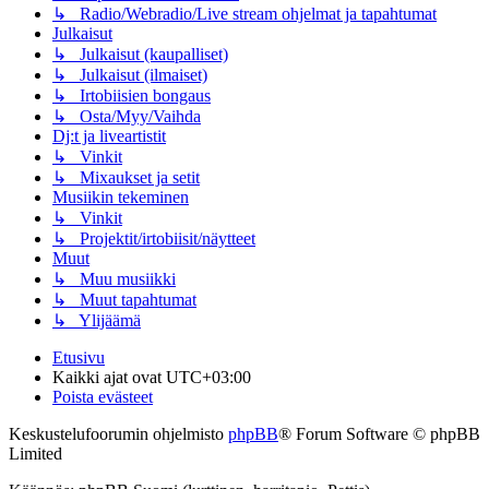
↳ Radio/Webradio/Live stream ohjelmat ja tapahtumat
Julkaisut
↳ Julkaisut (kaupalliset)
↳ Julkaisut (ilmaiset)
↳ Irtobiisien bongaus
↳ Osta/Myy/Vaihda
Dj:t ja liveartistit
↳ Vinkit
↳ Mixaukset ja setit
Musiikin tekeminen
↳ Vinkit
↳ Projektit/irtobiisit/näytteet
Muut
↳ Muu musiikki
↳ Muut tapahtumat
↳ Ylijäämä
Etusivu
Kaikki ajat ovat
UTC+03:00
Poista evästeet
Keskustelufoorumin ohjelmisto
phpBB
® Forum Software © phpBB
Limited