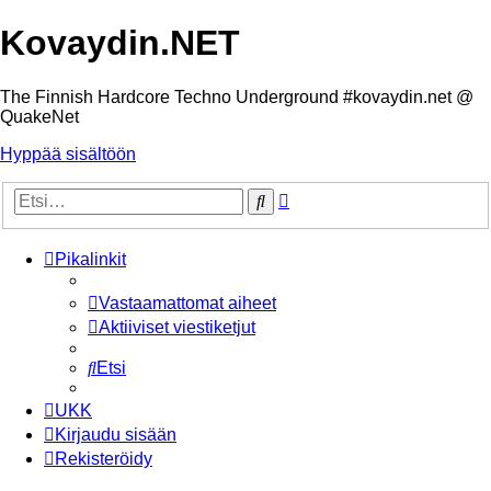
Kovaydin.NET
The Finnish Hardcore Techno Underground #kovaydin.net @
QuakeNet
Hyppää sisältöön
Tarkennettu
Etsi
haku
Pikalinkit
Vastaamattomat aiheet
Aktiiviset viestiketjut
Etsi
UKK
Kirjaudu sisään
Rekisteröidy