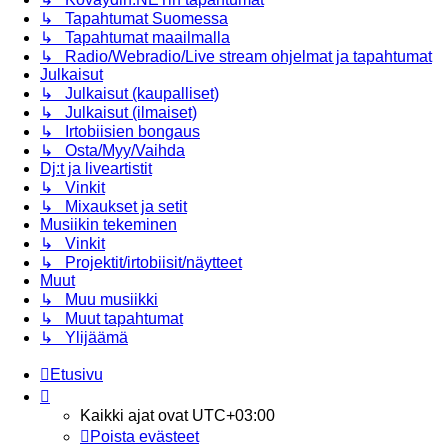
↳ Tapahtumat Suomessa
↳ Tapahtumat maailmalla
↳ Radio/Webradio/Live stream ohjelmat ja tapahtumat
Julkaisut
↳ Julkaisut (kaupalliset)
↳ Julkaisut (ilmaiset)
↳ Irtobiisien bongaus
↳ Osta/Myy/Vaihda
Dj:t ja liveartistit
↳ Vinkit
↳ Mixaukset ja setit
Musiikin tekeminen
↳ Vinkit
↳ Projektit/irtobiisit/näytteet
Muut
↳ Muu musiikki
↳ Muut tapahtumat
↳ Ylijäämä
Etusivu
Kaikki ajat ovat
UTC+03:00
Poista evästeet