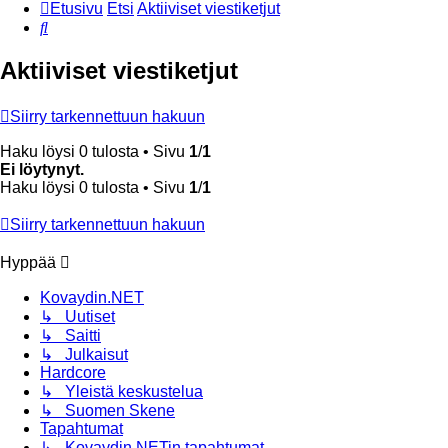
Etusivu
Etsi
Aktiiviset viestiketjut
Etsi
Aktiiviset viestiketjut
Siirry tarkennettuun hakuun
Haku löysi 0 tulosta • Sivu
1
/
1
Ei löytynyt.
Haku löysi 0 tulosta • Sivu
1
/
1
Siirry tarkennettuun hakuun
Hyppää
Kovaydin.NET
↳ Uutiset
↳ Saitti
↳ Julkaisut
Hardcore
↳ Yleistä keskustelua
↳ Suomen Skene
Tapahtumat
↳ Kovaydin.NETin tapahtumat