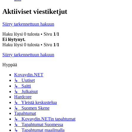
Aktiiviset viestiketjut
Siirry tarkennettuun hakuun
Haku löysi 0 tulosta • Sivu
1
/
1
Ei löytynyt.
Haku löysi 0 tulosta • Sivu
1
/
1
Siirry tarkennettuun hakuun
Hyppää
Kovaydin.NET
↳ Uutiset
↳ Saitti
↳ Julkaisut
Hardcore
↳ Yleistä keskustelua
↳ Suomen Skene
Tapahtumat
↳ Kovaydin.NETin tapahtumat
↳ Tapahtumat Suomessa
↳ Tapahtumat maailmalla