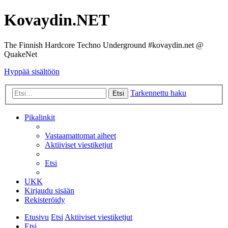
Kovaydin.NET
The Finnish Hardcore Techno Underground #kovaydin.net @
QuakeNet
Hyppää sisältöön
Tarkennettu haku
Etsi
Pikalinkit
Vastaamattomat aiheet
Aktiiviset viestiketjut
Etsi
UKK
Kirjaudu sisään
Rekisteröidy
Etusivu
Etsi
Aktiiviset viestiketjut
Etsi