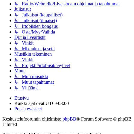
↳ Radio/Webradio/Live stream ohjelmat ja tapahtumat
Julkaisut
↳ Julkaisut (kaupalliset)
↳ Julkaisut (ilmaiset)
↳ Irtobiisien bongaus
↳ Osta/Myy/Vaihda
Dj:t ja liveartistit
↳ Vinkit
↳ Mixaukset ja setit
Musiikin tekeminen
↳ Vinkit
↳ Projektit/irtobiisit/näytteet
Muut
↳ Muu musiikki
↳ Muut tapahtumat
↳ Ylijäämä
Etusivu
Kaikki ajat ovat
UTC+03:00
Poista evästeet
Keskustelufoorumin ohjelmisto
phpBB
® Forum Software © phpBB
Limited