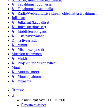
↳ Tapahtumat Suomessa
↳ Tapahtumat maailmalla
↳ Radio/Webradio/Live stream ohjelmat ja tapahtumat
Julkaisut
↳ Julkaisut (kaupalliset)
↳ Julkaisut (ilmaiset)
↳ Irtobiisien bongaus
↳ Osta/Myy/Vaihda
Dj:t ja liveartistit
↳ Vinkit
↳ Mixaukset ja setit
Musiikin tekeminen
↳ Vinkit
↳ Projektit/irtobiisit/näytteet
Muut
↳ Muu musiikki
↳ Muut tapahtumat
↳ Ylijäämä
Etusivu
Kaikki ajat ovat
UTC+03:00
Poista evästeet