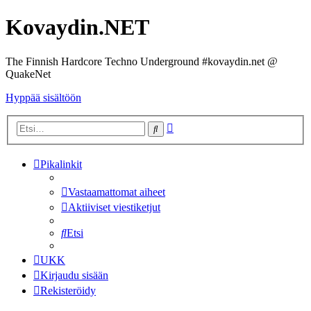
Kovaydin.NET
The Finnish Hardcore Techno Underground #kovaydin.net @
QuakeNet
Hyppää sisältöön
Tarkennettu
Etsi
haku
Pikalinkit
Vastaamattomat aiheet
Aktiiviset viestiketjut
Etsi
UKK
Kirjaudu sisään
Rekisteröidy