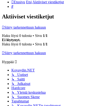
Etusivu
Etsi
Aktiiviset viestiketjut
Etsi
Aktiiviset viestiketjut
Siirry tarkennettuun hakuun
Haku löysi 0 tulosta • Sivu
1
/
1
Ei löytynyt.
Haku löysi 0 tulosta • Sivu
1
/
1
Siirry tarkennettuun hakuun
Hyppää
Kovaydin.NET
↳ Uutiset
↳ Saitti
↳ Julkaisut
Hardcore
↳ Yleistä keskustelua
↳ Suomen Skene
Tapahtumat
↳ Kovaydin.NETin tapahtumat