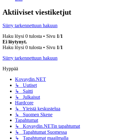
Aktiiviset viestiketjut
Siirry tarkennettuun hakuun
Haku löysi 0 tulosta • Sivu
1
/
1
Ei löytynyt.
Haku löysi 0 tulosta • Sivu
1
/
1
Siirry tarkennettuun hakuun
Hyppää
Kovaydin.NET
↳ Uutiset
↳ Saitti
↳ Julkaisut
Hardcore
↳ Yleistä keskustelua
↳ Suomen Skene
Tapahtumat
↳ Kovaydin.NETin tapahtumat
↳ Tapahtumat Suomessa
↳ Tapahtumat maailmalla