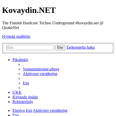
Kovaydin.NET
The Finnish Hardcore Techno Underground #kovaydin.net @
QuakeNet
Hyppää sisältöön
Tarkennettu haku
Etsi
Pikalinkit
Vastaamattomat aiheet
Aktiiviset viestiketjut
Etsi
UKK
Kirjaudu sisään
Rekisteröidy
Etusivu
Etsi
Aktiiviset viestiketjut
Etsi