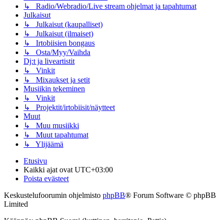
↳ Radio/Webradio/Live stream ohjelmat ja tapahtumat
Julkaisut
↳ Julkaisut (kaupalliset)
↳ Julkaisut (ilmaiset)
↳ Irtobiisien bongaus
↳ Osta/Myy/Vaihda
Dj:t ja liveartistit
↳ Vinkit
↳ Mixaukset ja setit
Musiikin tekeminen
↳ Vinkit
↳ Projektit/irtobiisit/näytteet
Muut
↳ Muu musiikki
↳ Muut tapahtumat
↳ Ylijäämä
Etusivu
Kaikki ajat ovat
UTC+03:00
Poista evästeet
Keskustelufoorumin ohjelmisto
phpBB
® Forum Software © phpBB
Limited