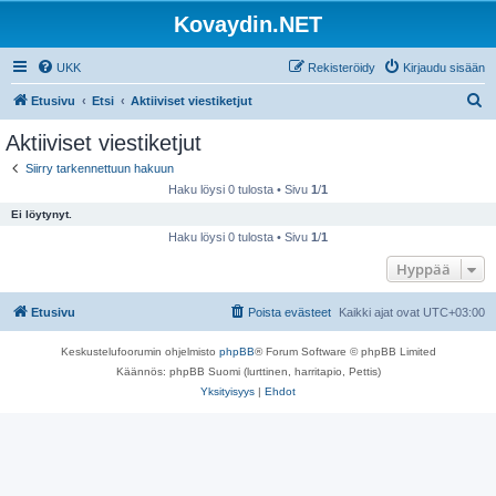
Kovaydin.NET
UKK
Rekisteröidy
Kirjaudu sisään
E
Etusivu
Etsi
Aktiiviset viestiketjut
t
Aktiiviset viestiketjut
s
Siirry tarkennettuun hakuun
i
Haku löysi 0 tulosta • Sivu
1
/
1
Ei löytynyt.
Haku löysi 0 tulosta • Sivu
1
/
1
Hyppää
Etusivu
Poista evästeet
Kaikki ajat ovat
UTC+03:00
Keskustelufoorumin ohjelmisto
phpBB
® Forum Software © phpBB Limited
Käännös: phpBB Suomi (lurttinen, harritapio, Pettis)
Yksityisyys
|
Ehdot