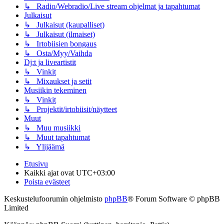
↳ Radio/Webradio/Live stream ohjelmat ja tapahtumat
Julkaisut
↳ Julkaisut (kaupalliset)
↳ Julkaisut (ilmaiset)
↳ Irtobiisien bongaus
↳ Osta/Myy/Vaihda
Dj:t ja liveartistit
↳ Vinkit
↳ Mixaukset ja setit
Musiikin tekeminen
↳ Vinkit
↳ Projektit/irtobiisit/näytteet
Muut
↳ Muu musiikki
↳ Muut tapahtumat
↳ Ylijäämä
Etusivu
Kaikki ajat ovat
UTC+03:00
Poista evästeet
Keskustelufoorumin ohjelmisto
phpBB
® Forum Software © phpBB
Limited