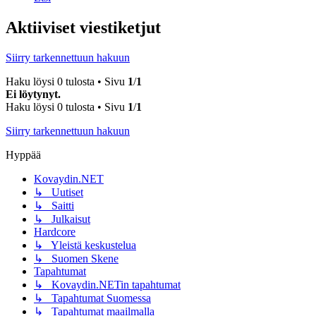
Aktiiviset viestiketjut
Siirry tarkennettuun hakuun
Haku löysi 0 tulosta • Sivu
1
/
1
Ei löytynyt.
Haku löysi 0 tulosta • Sivu
1
/
1
Siirry tarkennettuun hakuun
Hyppää
Kovaydin.NET
↳ Uutiset
↳ Saitti
↳ Julkaisut
Hardcore
↳ Yleistä keskustelua
↳ Suomen Skene
Tapahtumat
↳ Kovaydin.NETin tapahtumat
↳ Tapahtumat Suomessa
↳ Tapahtumat maailmalla