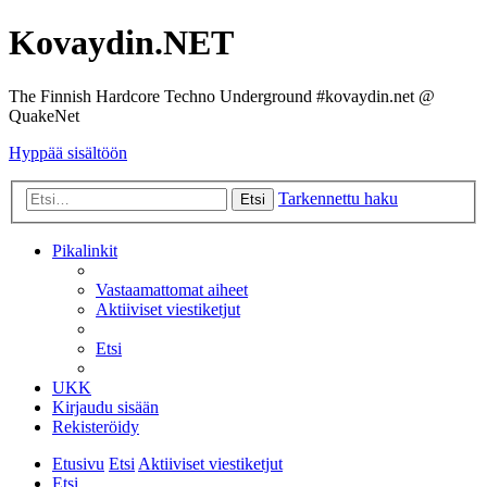
Kovaydin.NET
The Finnish Hardcore Techno Underground #kovaydin.net @
QuakeNet
Hyppää sisältöön
Tarkennettu haku
Etsi
Pikalinkit
Vastaamattomat aiheet
Aktiiviset viestiketjut
Etsi
UKK
Kirjaudu sisään
Rekisteröidy
Etusivu
Etsi
Aktiiviset viestiketjut
Etsi