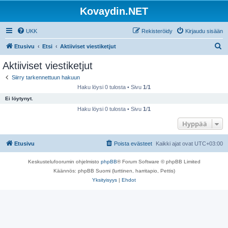
Kovaydin.NET
UKK
Rekisteröidy
Kirjaudu sisään
E
Etusivu
Etsi
Aktiiviset viestiketjut
t
Aktiiviset viestiketjut
s
Siirry tarkennettuun hakuun
i
Haku löysi 0 tulosta • Sivu
1
/
1
Ei löytynyt.
Haku löysi 0 tulosta • Sivu
1
/
1
Hyppää
Etusivu
Poista evästeet
Kaikki ajat ovat
UTC+03:00
Keskustelufoorumin ohjelmisto
phpBB
® Forum Software © phpBB Limited
Käännös: phpBB Suomi (lurttinen, harritapio, Pettis)
Yksityisyys
|
Ehdot