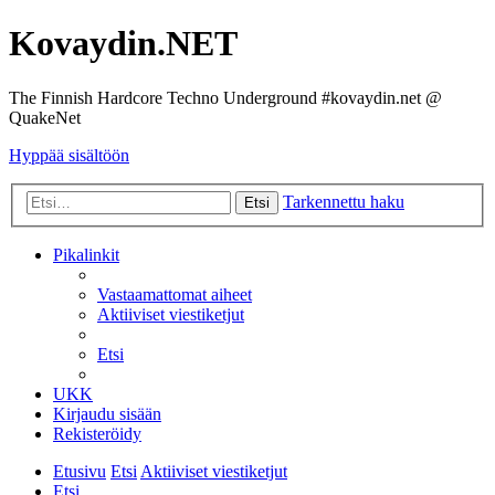
Kovaydin.NET
The Finnish Hardcore Techno Underground #kovaydin.net @
QuakeNet
Hyppää sisältöön
Tarkennettu haku
Etsi
Pikalinkit
Vastaamattomat aiheet
Aktiiviset viestiketjut
Etsi
UKK
Kirjaudu sisään
Rekisteröidy
Etusivu
Etsi
Aktiiviset viestiketjut
Etsi