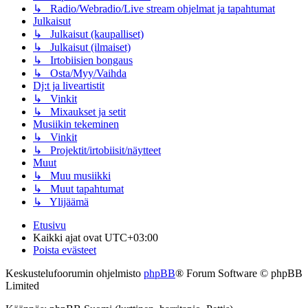
↳ Radio/Webradio/Live stream ohjelmat ja tapahtumat
Julkaisut
↳ Julkaisut (kaupalliset)
↳ Julkaisut (ilmaiset)
↳ Irtobiisien bongaus
↳ Osta/Myy/Vaihda
Dj:t ja liveartistit
↳ Vinkit
↳ Mixaukset ja setit
Musiikin tekeminen
↳ Vinkit
↳ Projektit/irtobiisit/näytteet
Muut
↳ Muu musiikki
↳ Muut tapahtumat
↳ Ylijäämä
Etusivu
Kaikki ajat ovat
UTC+03:00
Poista evästeet
Keskustelufoorumin ohjelmisto
phpBB
® Forum Software © phpBB
Limited