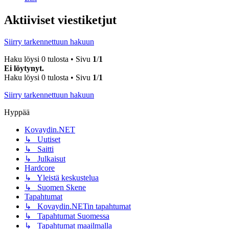
Aktiiviset viestiketjut
Siirry tarkennettuun hakuun
Haku löysi 0 tulosta • Sivu
1
/
1
Ei löytynyt.
Haku löysi 0 tulosta • Sivu
1
/
1
Siirry tarkennettuun hakuun
Hyppää
Kovaydin.NET
↳ Uutiset
↳ Saitti
↳ Julkaisut
Hardcore
↳ Yleistä keskustelua
↳ Suomen Skene
Tapahtumat
↳ Kovaydin.NETin tapahtumat
↳ Tapahtumat Suomessa
↳ Tapahtumat maailmalla