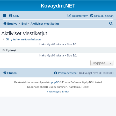
Kovaydin.NET
UKK
Rekisteröidy
Kirjaudu sisään
E
Etusivu
Etsi
Aktiiviset viestiketjut
t
Aktiiviset viestiketjut
s
Siirry tarkennettuun hakuun
i
Haku löysi 0 tulosta • Sivu
1
/
1
Ei löytynyt.
Haku löysi 0 tulosta • Sivu
1
/
1
Hyppää
Etusivu
Poista evästeet
Kaikki ajat ovat
UTC+03:00
Keskustelufoorumin ohjelmisto
phpBB
® Forum Software © phpBB Limited
Käännös: phpBB Suomi (lurttinen, harritapio, Pettis)
Yksityisyys
|
Ehdot