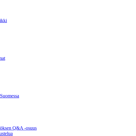
ikki
mat
 Suomessa
ytöksen Q&A -osuus
ustelua