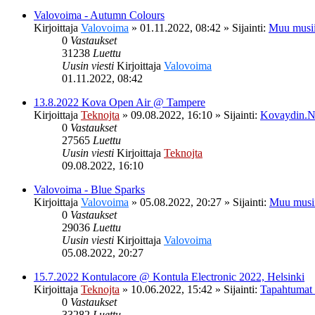
Valovoima - Autumn Colours
Kirjoittaja
Valovoima
»
01.11.2022, 08:42
» Sijainti:
Muu musii
0
Vastaukset
31238
Luettu
Uusin viesti
Kirjoittaja
Valovoima
01.11.2022, 08:42
13.8.2022 Kova Open Air @ Tampere
Kirjoittaja
Teknojta
»
09.08.2022, 16:10
» Sijainti:
Kovaydin.N
0
Vastaukset
27565
Luettu
Uusin viesti
Kirjoittaja
Teknojta
09.08.2022, 16:10
Valovoima - Blue Sparks
Kirjoittaja
Valovoima
»
05.08.2022, 20:27
» Sijainti:
Muu musi
0
Vastaukset
29036
Luettu
Uusin viesti
Kirjoittaja
Valovoima
05.08.2022, 20:27
15.7.2022 Kontulacore @ Kontula Electronic 2022, Helsinki
Kirjoittaja
Teknojta
»
10.06.2022, 15:42
» Sijainti:
Tapahtumat
0
Vastaukset
33282
Luettu