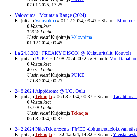
07.01.2025, 17:25
Valovoima - Mountain Range (2024)
Kirjoittaja
Valovoima
»
01.12.2024, 09:45
» Sijainti:
Muu musi
0
Vastaukset
35956
Luettu
Uusin viesti
Kirjoittaja
Valovoima
01.12.2024, 09:45
La 24.8.2024 FREAKY DISCO! @ Kulttuuritallit, Kouvola
Kirjoittaja
PUKE
»
17.08.2024, 00:25
» Sijainti:
Muut tapahtu
0
Vastaukset
40531
Luettu
Uusin viesti
Kirjoittaja
PUKE
17.08.2024, 00:25
24.8.2024 Alppidrome @ UG, Oulu
Kirjoittaja
Teknojta
»
06.08.2024, 00:37
» Sijainti:
Tapahtumat
0
Vastaukset
33728
Luettu
Uusin viesti
Kirjoittaja
Teknojta
06.08.2024, 00:37
24.2.2024 NääsTek presents: F[r]EE -dokumenttielokuvan nä
Kirjoittaja
Teknojta
»
18.04.2024, 14:32
» Sijainti:
Yleistä kesk