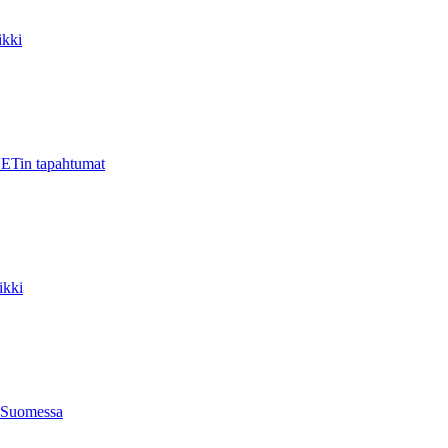
kki
ETin tapahtumat
ikki
 Suomessa