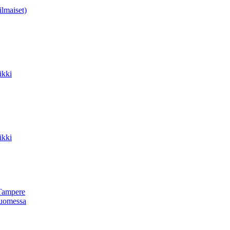
ilmaiset)
ikki
ikki
Tampere
uomessa