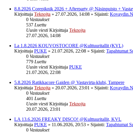
8.8.2026 Corepiknik 2026 + Afterparty @ Näsinpuisto + Vasta
Kirjoittaja
Teknojta
»
27.07.2026, 14:08
» Sijainti:
Kovaydin.N
0
Vastaukset
537
Luettu
Uusin viesti
Kirjoittaja
Teknojta
27.07.2026, 14:08
La 1.8.2026 KOUVOSTOCORE @Kulttuuritallit (KVL)
Kirjoittaja
PUKE
»
21.07.2026, 22:08
» Sijainti:
Tapahtumat S
0
Vastaukset
779
Luettu
Uusin viesti
Kirjoittaja
PUKE
21.07.2026, 22:08
5.8.2026 Ratikkacore Gaiden @ Vastavirta-klubi, Tampere
Kirjoittaja
Teknojta
»
20.07.2026, 23:01
» Sijainti:
Kovaydin.N
0
Vastaukset
401
Luettu
Uusin viesti
Kirjoittaja
Teknojta
20.07.2026, 23:01
LA 13.6.2026 FREAKY DISCO! @Kulttuuritallit, KVL
Kirjoittaja
PUKE
»
11.06.2026, 20:53
» Sijainti:
Tapahtumat S
0
Vastaukset