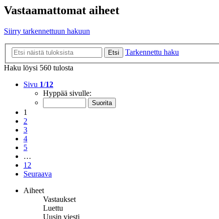
Vastaamattomat aiheet
Siirry tarkennettuun hakuun
Tarkennettu haku
Etsi
Haku löysi 560 tulosta
Sivu
1
/
12
Hyppää sivulle:
1
2
3
4
5
…
12
Seuraava
Aiheet
Vastaukset
Luettu
Uusin viesti