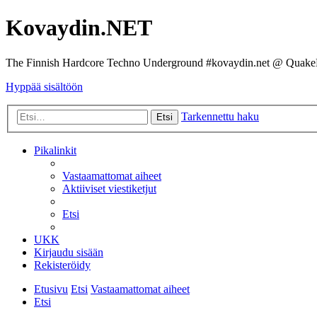
Kovaydin.NET
The Finnish Hardcore Techno Underground #kovaydin.net @ Quake
Hyppää sisältöön
Tarkennettu haku
Etsi
Pikalinkit
Vastaamattomat aiheet
Aktiiviset viestiketjut
Etsi
UKK
Kirjaudu sisään
Rekisteröidy
Etusivu
Etsi
Vastaamattomat aiheet
Etsi