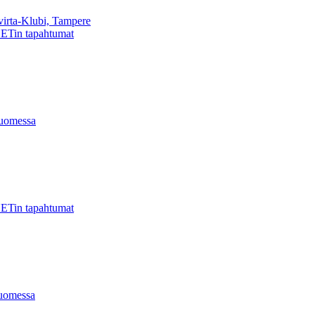
virta-Klubi, Tampere
ETin tapahtumat
uomessa
ETin tapahtumat
uomessa