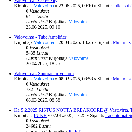
Valovoima - Convexity
Kirjoittaja
Valovoima
»
23.06.2025, 09:10
» Sijainti:
Julkaisut (
0
Vastaukset
6411
Luettu
Uusin viesti
Kirjoittaja
Valovoima
23.06.2025, 09:10
Valovoima - Tube Amplifier
Kirjoittaja
Valovoima
»
20.04.2025, 18:25
» Sijainti:
Muu musi
0
Vastaukset
5435
Luettu
Uusin viesti
Kirjoittaja
Valovoima
20.04.2025, 18:25
Valovoima - Sonorae in Ventum
Kirjoittaja
Valovoima
»
08.03.2025, 08:58
» Sijainti:
Muu musi
0
Vastaukset
7821
Luettu
Uusin viesti
Kirjoittaja
Valovoima
08.03.2025, 08:58
Ke 5.2.2025 RISTUS NOTTA BREAKCORE @ Vastavirta, 
Kirjoittaja
PUKE
»
07.01.2025, 17:25
» Sijainti:
Tapahtumat S
0
Vastaukset
24682
Luettu
Uusin viesti
Kirjoittaja
PUKE