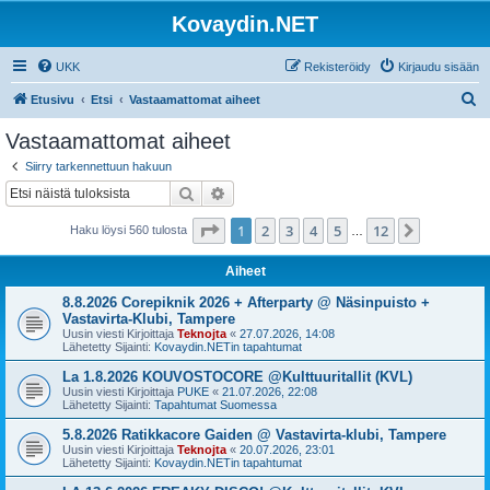
Kovaydin.NET
UKK
Rekisteröidy
Kirjaudu sisään
E
Etusivu
Etsi
Vastaamattomat aiheet
t
Vastaamattomat aiheet
s
Siirry tarkennettuun hakuun
i
Etsi
Tarkennettu haku
Sivu
1
/
12
1
2
3
4
5
12
Seuraava
Haku löysi 560 tulosta
…
Aiheet
8.8.2026 Corepiknik 2026 + Afterparty @ Näsinpuisto +
Vastavirta-Klubi, Tampere
Uusin viesti Kirjoittaja
Teknojta
«
27.07.2026, 14:08
Lähetetty Sijainti:
Kovaydin.NETin tapahtumat
La 1.8.2026 KOUVOSTOCORE @Kulttuuritallit (KVL)
Uusin viesti Kirjoittaja
PUKE
«
21.07.2026, 22:08
Lähetetty Sijainti:
Tapahtumat Suomessa
5.8.2026 Ratikkacore Gaiden @ Vastavirta-klubi, Tampere
Uusin viesti Kirjoittaja
Teknojta
«
20.07.2026, 23:01
Lähetetty Sijainti:
Kovaydin.NETin tapahtumat