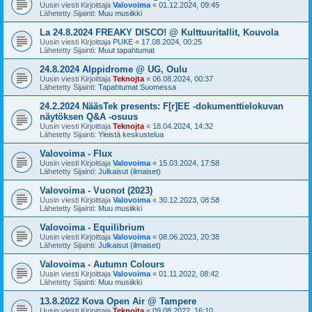
Uusin viesti Kirjoittaja
Valovoima
«
01.12.2024, 09:45
Lähetetty Sijainti:
Muu musiikki
La 24.8.2024 FREAKY DISCO! @ Kulttuuritallit, Kouvola
Uusin viesti Kirjoittaja
PUKE
«
17.08.2024, 00:25
Lähetetty Sijainti:
Muut tapahtumat
24.8.2024 Alppidrome @ UG, Oulu
Uusin viesti Kirjoittaja
Teknojta
«
06.08.2024, 00:37
Lähetetty Sijainti:
Tapahtumat Suomessa
24.2.2024 NääsTek presents: F[r]EE -dokumenttielokuvan
näytöksen Q&A -osuus
Uusin viesti Kirjoittaja
Teknojta
«
18.04.2024, 14:32
Lähetetty Sijainti:
Yleistä keskustelua
Valovoima - Flux
Uusin viesti Kirjoittaja
Valovoima
«
15.03.2024, 17:58
Lähetetty Sijainti:
Julkaisut (ilmaiset)
Valovoima - Vuonot (2023)
Uusin viesti Kirjoittaja
Valovoima
«
30.12.2023, 08:58
Lähetetty Sijainti:
Muu musiikki
Valovoima - Equilibrium
Uusin viesti Kirjoittaja
Valovoima
«
08.06.2023, 20:38
Lähetetty Sijainti:
Julkaisut (ilmaiset)
Valovoima - Autumn Colours
Uusin viesti Kirjoittaja
Valovoima
«
01.11.2022, 08:42
Lähetetty Sijainti:
Muu musiikki
13.8.2022 Kova Open Air @ Tampere
Uusin viesti Kirjoittaja
Teknojta
«
09.08.2022, 16:10