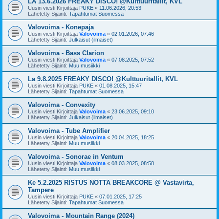
LA 13.6.2026 FREAKY DISCO! @Kulttuuritallit, KVL
Uusin viesti Kirjoittaja
PUKE
«
11.06.2026, 20:53
Lähetetty Sijainti:
Tapahtumat Suomessa
Valovoima - Konepaja
Uusin viesti Kirjoittaja
Valovoima
«
02.01.2026, 07:46
Lähetetty Sijainti:
Julkaisut (ilmaiset)
Valovoima - Bass Clarion
Uusin viesti Kirjoittaja
Valovoima
«
07.08.2025, 07:52
Lähetetty Sijainti:
Muu musiikki
La 9.8.2025 FREAKY DISCO! @Kulttuuritallit, KVL
Uusin viesti Kirjoittaja
PUKE
«
01.08.2025, 15:47
Lähetetty Sijainti:
Tapahtumat Suomessa
Valovoima - Convexity
Uusin viesti Kirjoittaja
Valovoima
«
23.06.2025, 09:10
Lähetetty Sijainti:
Julkaisut (ilmaiset)
Valovoima - Tube Amplifier
Uusin viesti Kirjoittaja
Valovoima
«
20.04.2025, 18:25
Lähetetty Sijainti:
Muu musiikki
Valovoima - Sonorae in Ventum
Uusin viesti Kirjoittaja
Valovoima
«
08.03.2025, 08:58
Lähetetty Sijainti:
Muu musiikki
Ke 5.2.2025 RISTUS NOTTA BREAKCORE @ Vastavirta,
Tampere
Uusin viesti Kirjoittaja
PUKE
«
07.01.2025, 17:25
Lähetetty Sijainti:
Tapahtumat Suomessa
Valovoima - Mountain Range (2024)