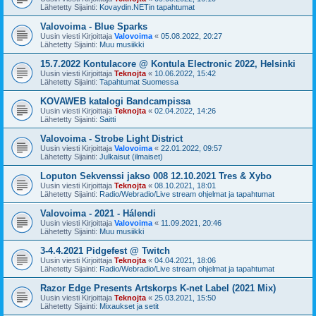
Lähetetty Sijainti:
Kovaydin.NETin tapahtumat
Valovoima - Blue Sparks
Uusin viesti Kirjoittaja
Valovoima
«
05.08.2022, 20:27
Lähetetty Sijainti:
Muu musiikki
15.7.2022 Kontulacore @ Kontula Electronic 2022, Helsinki
Uusin viesti Kirjoittaja
Teknojta
«
10.06.2022, 15:42
Lähetetty Sijainti:
Tapahtumat Suomessa
KOVAWEB katalogi Bandcampissa
Uusin viesti Kirjoittaja
Teknojta
«
02.04.2022, 14:26
Lähetetty Sijainti:
Saitti
Valovoima - Strobe Light District
Uusin viesti Kirjoittaja
Valovoima
«
22.01.2022, 09:57
Lähetetty Sijainti:
Julkaisut (ilmaiset)
Loputon Sekvenssi jakso 008 12.10.2021 Tres & Xybo
Uusin viesti Kirjoittaja
Teknojta
«
08.10.2021, 18:01
Lähetetty Sijainti:
Radio/Webradio/Live stream ohjelmat ja tapahtumat
Valovoima - 2021 - Hálendi
Uusin viesti Kirjoittaja
Valovoima
«
11.09.2021, 20:46
Lähetetty Sijainti:
Muu musiikki
3-4.4.2021 Pidgefest @ Twitch
Uusin viesti Kirjoittaja
Teknojta
«
04.04.2021, 18:06
Lähetetty Sijainti:
Radio/Webradio/Live stream ohjelmat ja tapahtumat
Razor Edge Presents Artskorps K-net Label (2021 Mix)
Uusin viesti Kirjoittaja
Teknojta
«
25.03.2021, 15:50
Lähetetty Sijainti:
Mixaukset ja setit