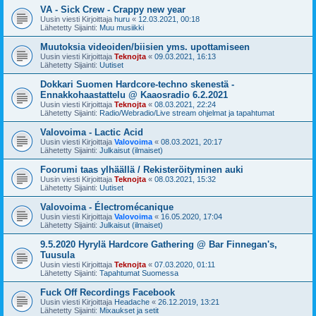
VA - Sick Crew - Crappy new year
Uusin viesti Kirjoittaja
huru
«
12.03.2021, 00:18
Lähetetty Sijainti:
Muu musiikki
Muutoksia videoiden/biisien yms. upottamiseen
Uusin viesti Kirjoittaja
Teknojta
«
09.03.2021, 16:13
Lähetetty Sijainti:
Uutiset
Dokkari Suomen Hardcore-techno skenestä -
Ennakkohaastattelu @ Kaaosradio 6.2.2021
Uusin viesti Kirjoittaja
Teknojta
«
08.03.2021, 22:24
Lähetetty Sijainti:
Radio/Webradio/Live stream ohjelmat ja tapahtumat
Valovoima - Lactic Acid
Uusin viesti Kirjoittaja
Valovoima
«
08.03.2021, 20:17
Lähetetty Sijainti:
Julkaisut (ilmaiset)
Foorumi taas ylhäällä / Rekisteröityminen auki
Uusin viesti Kirjoittaja
Teknojta
«
08.03.2021, 15:32
Lähetetty Sijainti:
Uutiset
Valovoima - Électromécanique
Uusin viesti Kirjoittaja
Valovoima
«
16.05.2020, 17:04
Lähetetty Sijainti:
Julkaisut (ilmaiset)
9.5.2020 Hyrylä Hardcore Gathering @ Bar Finnegan's,
Tuusula
Uusin viesti Kirjoittaja
Teknojta
«
07.03.2020, 01:11
Lähetetty Sijainti:
Tapahtumat Suomessa
Fuck Off Recordings Facebook
Uusin viesti Kirjoittaja
Headache
«
26.12.2019, 13:21
Lähetetty Sijainti:
Mixaukset ja setit