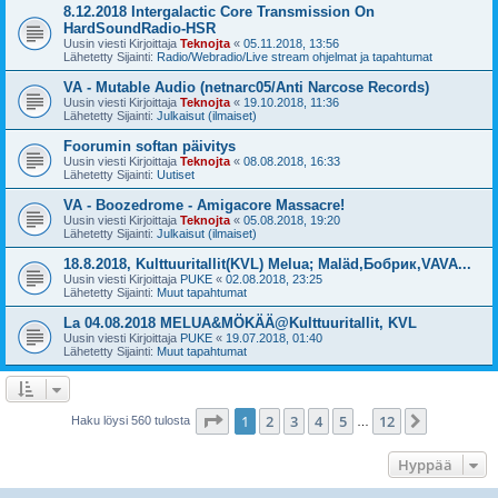
8.12.2018 Intergalactic Core Transmission On
HardSoundRadio-HSR
Uusin viesti Kirjoittaja
Teknojta
«
05.11.2018, 13:56
Lähetetty Sijainti:
Radio/Webradio/Live stream ohjelmat ja tapahtumat
VA - Mutable Audio (netnarc05/Anti Narcose Records)
Uusin viesti Kirjoittaja
Teknojta
«
19.10.2018, 11:36
Lähetetty Sijainti:
Julkaisut (ilmaiset)
Foorumin softan päivitys
Uusin viesti Kirjoittaja
Teknojta
«
08.08.2018, 16:33
Lähetetty Sijainti:
Uutiset
VA - Boozedrome - Amigacore Massacre!
Uusin viesti Kirjoittaja
Teknojta
«
05.08.2018, 19:20
Lähetetty Sijainti:
Julkaisut (ilmaiset)
18.8.2018, Kulttuuritallit(KVL) Melua; Maläd,Бобрик,VAVA...
Uusin viesti Kirjoittaja
PUKE
«
02.08.2018, 23:25
Lähetetty Sijainti:
Muut tapahtumat
La 04.08.2018 MELUA&MÖKÄÄ@Kulttuuritallit, KVL
Uusin viesti Kirjoittaja
PUKE
«
19.07.2018, 01:40
Lähetetty Sijainti:
Muut tapahtumat
Sivu
1
/
12
1
2
3
4
5
12
Seuraava
Haku löysi 560 tulosta
…
Hyppää