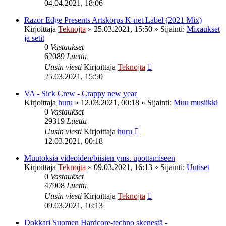
04.04.2021, 18:06
Razor Edge Presents Artskorps K-net Label (2021 Mix)
Kirjoittaja
Teknojta
»
25.03.2021, 15:50
» Sijainti:
Mixaukset
ja setit
0
Vastaukset
62089
Luettu
Uusin viesti
Kirjoittaja
Teknojta
25.03.2021, 15:50
VA - Sick Crew - Crappy new year
Kirjoittaja
huru
»
12.03.2021, 00:18
» Sijainti:
Muu musiikki
0
Vastaukset
29319
Luettu
Uusin viesti
Kirjoittaja
huru
12.03.2021, 00:18
Muutoksia videoiden/biisien yms. upottamiseen
Kirjoittaja
Teknojta
»
09.03.2021, 16:13
» Sijainti:
Uutiset
0
Vastaukset
47908
Luettu
Uusin viesti
Kirjoittaja
Teknojta
09.03.2021, 16:13
Dokkari Suomen Hardcore-techno skenestä -