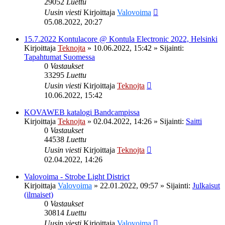
29052
Luettu
Uusin viesti
Kirjoittaja
Valovoima
05.08.2022, 20:27
15.7.2022 Kontulacore @ Kontula Electronic 2022, Helsinki
Kirjoittaja
Teknojta
»
10.06.2022, 15:42
» Sijainti:
Tapahtumat Suomessa
0
Vastaukset
33295
Luettu
Uusin viesti
Kirjoittaja
Teknojta
10.06.2022, 15:42
KOVAWEB katalogi Bandcampissa
Kirjoittaja
Teknojta
»
02.04.2022, 14:26
» Sijainti:
Saitti
0
Vastaukset
44538
Luettu
Uusin viesti
Kirjoittaja
Teknojta
02.04.2022, 14:26
Valovoima - Strobe Light District
Kirjoittaja
Valovoima
»
22.01.2022, 09:57
» Sijainti:
Julkaisut
(ilmaiset)
0
Vastaukset
30814
Luettu
Uusin viesti
Kirjoittaja
Valovoima