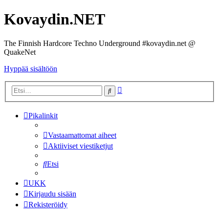
Kovaydin.NET
The Finnish Hardcore Techno Underground #kovaydin.net @
QuakeNet
Hyppää sisältöön
Tarkennettu
Etsi
haku
Pikalinkit
Vastaamattomat aiheet
Aktiiviset viestiketjut
Etsi
UKK
Kirjaudu sisään
Rekisteröidy