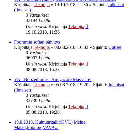
Kirjoittaja
Teknojta
»
19.10.2018, 11:36
» Sijainti:
Julkaisut
(ilmaiset)
0
Vastaukset
33194
Luettu
Uusin viesti
Kirjoittaja
Teknojta
19.10.2018, 11:36
Foorumin softan päivitys
Kirjoittaja
Teknojta
»
08.08.2018, 16:33
» Sijainti:
Uutiset
0
Vastaukset
36097
Luettu
Uusin viesti
Kirjoittaja
Teknojta
08.08.2018, 16:33
VA - Boozedrome - Amigacore Massacre!
Kirjoittaja
Teknojta
»
05.08.2018, 19:20
» Sijainti:
Julkaisut
(ilmaiset)
0
Vastaukset
33739
Luettu
Uusin viesti
Kirjoittaja
Teknojta
05.08.2018, 19:20
18.8.2018, Kulttuuritallit(KVL) Melua;
Maläd,Бобрик,VAVA...