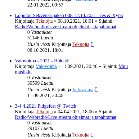
22.01.2022, 09:57
Loputon Sekvenssi jakso 008 12.10.2021 Tres & Xybo
Kirjoittaja
Teknojta
»
08.10.2021, 18:01
» Sijainti:
Radio/Webradio/Live stream ohjelmat ja tapahtumat
0
Vastaukset
51146
Luettu
Uusin viesti
Kirjoittaja
Teknojta
08.10.2021, 18:01
Valovoima - 2021 - Hálendi
Kirjoittaja
Valovoima
»
11.09.2021, 20:46
» Sijainti:
Muu
musiikki
0
Vastaukset
30599
Luettu
Uusin viesti
Kirjoittaja
Valovoima
11.09.2021, 20:46
3-4.4.2021 Pidgefest @ Twitch
Kirjoittaja
Teknojta
»
04.04.2021, 18:06
» Sijainti:
Radio/Webradio/Live stream ohjelmat ja tapahtumat
0
Vastaukset
29107
Luettu
Uusin viesti
Kirjoittaja
Teknojta