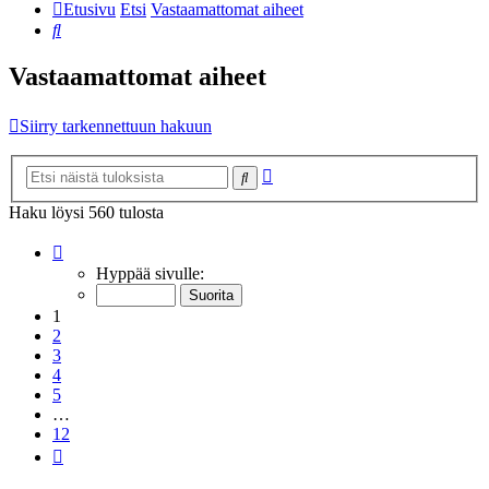
Etusivu
Etsi
Vastaamattomat aiheet
Etsi
Vastaamattomat aiheet
Siirry tarkennettuun hakuun
Tarkennettu
Etsi
haku
Haku löysi 560 tulosta
Sivu
1
/
12
Hyppää sivulle:
1
2
3
4
5
…
12
Seuraava