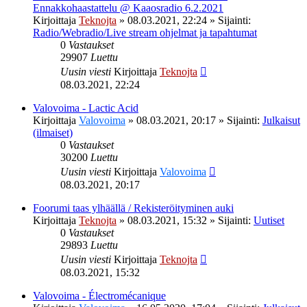
Ennakkohaastattelu @ Kaaosradio 6.2.2021
Kirjoittaja
Teknojta
»
08.03.2021, 22:24
» Sijainti:
Radio/Webradio/Live stream ohjelmat ja tapahtumat
0
Vastaukset
29907
Luettu
Uusin viesti
Kirjoittaja
Teknojta
08.03.2021, 22:24
Valovoima - Lactic Acid
Kirjoittaja
Valovoima
»
08.03.2021, 20:17
» Sijainti:
Julkaisut
(ilmaiset)
0
Vastaukset
30200
Luettu
Uusin viesti
Kirjoittaja
Valovoima
08.03.2021, 20:17
Foorumi taas ylhäällä / Rekisteröityminen auki
Kirjoittaja
Teknojta
»
08.03.2021, 15:32
» Sijainti:
Uutiset
0
Vastaukset
29893
Luettu
Uusin viesti
Kirjoittaja
Teknojta
08.03.2021, 15:32
Valovoima - Électromécanique