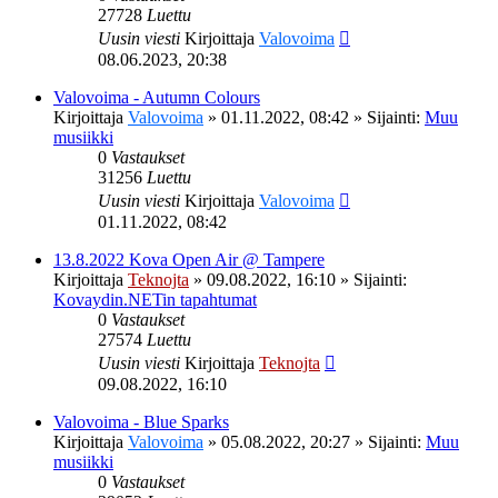
27728
Luettu
Uusin viesti
Kirjoittaja
Valovoima
08.06.2023, 20:38
Valovoima - Autumn Colours
Kirjoittaja
Valovoima
»
01.11.2022, 08:42
» Sijainti:
Muu
musiikki
0
Vastaukset
31256
Luettu
Uusin viesti
Kirjoittaja
Valovoima
01.11.2022, 08:42
13.8.2022 Kova Open Air @ Tampere
Kirjoittaja
Teknojta
»
09.08.2022, 16:10
» Sijainti:
Kovaydin.NETin tapahtumat
0
Vastaukset
27574
Luettu
Uusin viesti
Kirjoittaja
Teknojta
09.08.2022, 16:10
Valovoima - Blue Sparks
Kirjoittaja
Valovoima
»
05.08.2022, 20:27
» Sijainti:
Muu
musiikki
0
Vastaukset