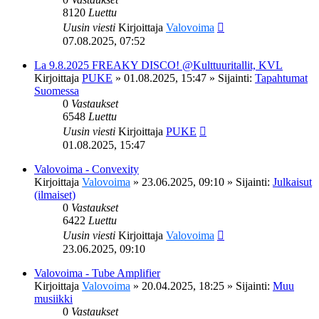
8120
Luettu
Uusin viesti
Kirjoittaja
Valovoima
07.08.2025, 07:52
La 9.8.2025 FREAKY DISCO! @Kulttuuritallit, KVL
Kirjoittaja
PUKE
»
01.08.2025, 15:47
» Sijainti:
Tapahtumat
Suomessa
0
Vastaukset
6548
Luettu
Uusin viesti
Kirjoittaja
PUKE
01.08.2025, 15:47
Valovoima - Convexity
Kirjoittaja
Valovoima
»
23.06.2025, 09:10
» Sijainti:
Julkaisut
(ilmaiset)
0
Vastaukset
6422
Luettu
Uusin viesti
Kirjoittaja
Valovoima
23.06.2025, 09:10
Valovoima - Tube Amplifier
Kirjoittaja
Valovoima
»
20.04.2025, 18:25
» Sijainti:
Muu
musiikki
0
Vastaukset