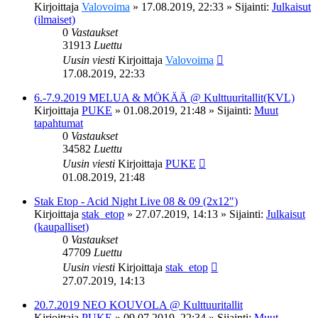
Kirjoittaja
Valovoima
»
17.08.2019, 22:33
» Sijainti:
Julkaisut
(ilmaiset)
0
Vastaukset
31913
Luettu
Uusin viesti
Kirjoittaja
Valovoima
17.08.2019, 22:33
6.-7.9.2019 MELUA & MÖKÄÄ @ Kulttuuritallit(KVL)
Kirjoittaja
PUKE
»
01.08.2019, 21:48
» Sijainti:
Muut
tapahtumat
0
Vastaukset
34582
Luettu
Uusin viesti
Kirjoittaja
PUKE
01.08.2019, 21:48
Stak Etop - Acid Night Live 08 & 09 (2x12")
Kirjoittaja
stak_etop
»
27.07.2019, 14:13
» Sijainti:
Julkaisut
(kaupalliset)
0
Vastaukset
47709
Luettu
Uusin viesti
Kirjoittaja
stak_etop
27.07.2019, 14:13
20.7.2019 NEO KOUVOLA @ Kulttuuritallit
Kirjoittaja
PUKE
»
09.07.2019, 22:34
» Sijainti:
Muut