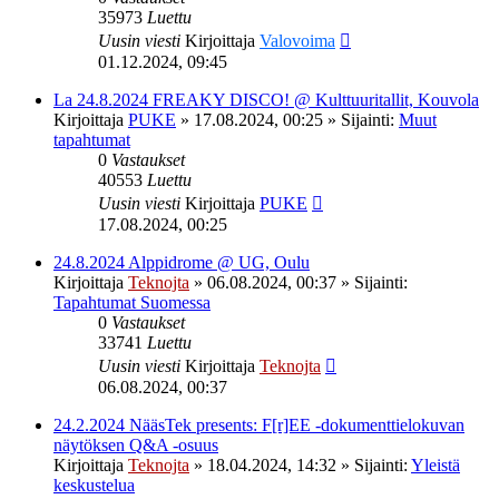
35973
Luettu
Uusin viesti
Kirjoittaja
Valovoima
01.12.2024, 09:45
La 24.8.2024 FREAKY DISCO! @ Kulttuuritallit, Kouvola
Kirjoittaja
PUKE
»
17.08.2024, 00:25
» Sijainti:
Muut
tapahtumat
0
Vastaukset
40553
Luettu
Uusin viesti
Kirjoittaja
PUKE
17.08.2024, 00:25
24.8.2024 Alppidrome @ UG, Oulu
Kirjoittaja
Teknojta
»
06.08.2024, 00:37
» Sijainti:
Tapahtumat Suomessa
0
Vastaukset
33741
Luettu
Uusin viesti
Kirjoittaja
Teknojta
06.08.2024, 00:37
24.2.2024 NääsTek presents: F[r]EE -dokumenttielokuvan
näytöksen Q&A -osuus
Kirjoittaja
Teknojta
»
18.04.2024, 14:32
» Sijainti:
Yleistä
keskustelua