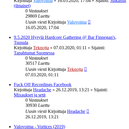
Kirjoittaja
Valovoima
»
16.05.2020, 17:04
» Sijainti:
Julkaisut
(ilmaiset)
0
Vastaukset
29869
Luettu
Uusin viesti
Kirjoittaja
Valovoima
16.05.2020, 17:04
9.5.2020 Hyrylä Hardcore Gathering @ Bar Finnegan's,
Tuusula
Kirjoittaja
Teknojta
»
07.03.2020, 01:11
» Sijainti:
Tapahtumat Suomessa
0
Vastaukset
30517
Luettu
Uusin viesti
Kirjoittaja
Teknojta
07.03.2020, 01:11
Fuck Off Recordings Facebook
Kirjoittaja
Headache
»
26.12.2019, 13:21
» Sijainti:
Mixaukset ja setit
0
Vastaukset
30930
Luettu
Uusin viesti
Kirjoittaja
Headache
26.12.2019, 13:21
Valovoima - Vortices (2019)