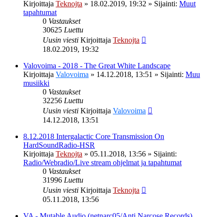
Kirjoittaja
Teknojta
»
18.02.2019, 19:32
» Sijainti:
Muut
tapahtumat
0
Vastaukset
30625
Luettu
Uusin viesti
Kirjoittaja
Teknojta
18.02.2019, 19:32
Valovoima - 2018 - The Great White Landscape
Kirjoittaja
Valovoima
»
14.12.2018, 13:51
» Sijainti:
Muu
musiikki
0
Vastaukset
32256
Luettu
Uusin viesti
Kirjoittaja
Valovoima
14.12.2018, 13:51
8.12.2018 Intergalactic Core Transmission On
HardSoundRadio-HSR
Kirjoittaja
Teknojta
»
05.11.2018, 13:56
» Sijainti:
Radio/Webradio/Live stream ohjelmat ja tapahtumat
0
Vastaukset
31996
Luettu
Uusin viesti
Kirjoittaja
Teknojta
05.11.2018, 13:56
VA - Mutable Audio (netnarc05/Anti Narcose Records)