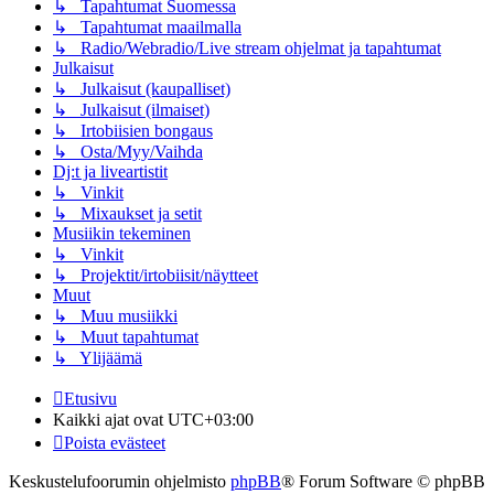
↳ Tapahtumat Suomessa
↳ Tapahtumat maailmalla
↳ Radio/Webradio/Live stream ohjelmat ja tapahtumat
Julkaisut
↳ Julkaisut (kaupalliset)
↳ Julkaisut (ilmaiset)
↳ Irtobiisien bongaus
↳ Osta/Myy/Vaihda
Dj:t ja liveartistit
↳ Vinkit
↳ Mixaukset ja setit
Musiikin tekeminen
↳ Vinkit
↳ Projektit/irtobiisit/näytteet
Muut
↳ Muu musiikki
↳ Muut tapahtumat
↳ Ylijäämä
Etusivu
Kaikki ajat ovat
UTC+03:00
Poista evästeet
Keskustelufoorumin ohjelmisto
phpBB
® Forum Software © phpBB