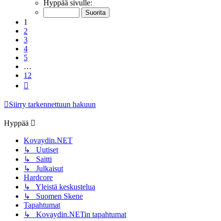
1
/
12
Hyppää sivulle:
1
2
3
4
5
…
12
Seuraava
Siirry tarkennettuun hakuun
Hyppää
Kovaydin.NET
↳ Uutiset
↳ Saitti
↳ Julkaisut
Hardcore
↳ Yleistä keskustelua
↳ Suomen Skene
Tapahtumat
↳ Kovaydin.NETin tapahtumat