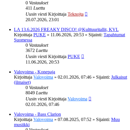
0
Vastaukset
411
Luettu
Uusin viesti
Kirjoittaja
Teknojta
20.07.2026, 23:01
LA 13.6.2026 FREAKY DISCO! @Kulttuuritallit, KVL
Kirjoittaja
PUKE
»
11.06.2026, 20:53
» Sijainti:
Tapahtumat
Suomessa
0
Vastaukset
3672
Luettu
Uusin viesti
Kirjoittaja
PUKE
11.06.2026, 20:53
Valovoima - Konepaja
Kirjoittaja
Valovoima
»
02.01.2026, 07:46
» Sijainti:
Julkaisut
(ilmaiset)
0
Vastaukset
8049
Luettu
Uusin viesti
Kirjoittaja
Valovoima
02.01.2026, 07:46
Valovoima - Bass Clarion
Kirjoittaja
Valovoima
»
07.08.2025, 07:52
» Sijainti:
Muu
musiikki
0
Vastaukset