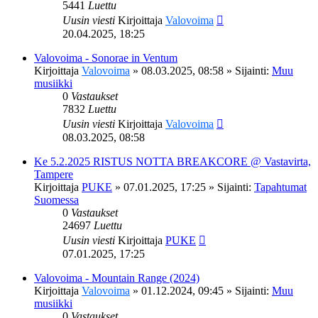
5441
Luettu
Uusin viesti
Kirjoittaja
Valovoima
20.04.2025, 18:25
Valovoima - Sonorae in Ventum
Kirjoittaja
Valovoima
»
08.03.2025, 08:58
» Sijainti:
Muu
musiikki
0
Vastaukset
7832
Luettu
Uusin viesti
Kirjoittaja
Valovoima
08.03.2025, 08:58
Ke 5.2.2025 RISTUS NOTTA BREAKCORE @ Vastavirta,
Tampere
Kirjoittaja
PUKE
»
07.01.2025, 17:25
» Sijainti:
Tapahtumat
Suomessa
0
Vastaukset
24697
Luettu
Uusin viesti
Kirjoittaja
PUKE
07.01.2025, 17:25
Valovoima - Mountain Range (2024)
Kirjoittaja
Valovoima
»
01.12.2024, 09:45
» Sijainti:
Muu
musiikki
0
Vastaukset