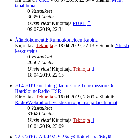
tapahtumat
0
Vastaukset
30350
Luettu
Uusin viesti
Kirjoittaja
PUKE
09.07.2019, 22:34
Äänidokumentti: Rumpukoneiden Kapina
Kirjoittaja
Teknojta
»
18.04.2019, 22:13
» Sijainti:
Yleistä
keskustelua
0
Vastaukset
29507
Luettu
Uusin viesti
Kirjoittaja
Teknojta
18.04.2019, 22:13
20.4.2019 2nd Intergalactic Core Transmission On
HardSoundRadio-HSR
Kirjoittaja
Teknojta
»
16.04.2019, 23:09
» Sijainti:
Radio/Webradio/Live stream ohjelmat ja tapahtumat
0
Vastaukset
31040
Luettu
Uusin viesti
Kirjoittaja
Teknojta
16.04.2019, 23:09
22.3.2019 dA JoRMaS 25y @ Ilokivi, Jyväskylä