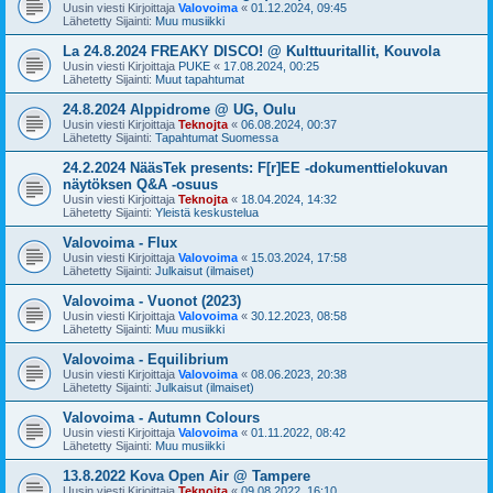
Uusin viesti Kirjoittaja
Valovoima
«
01.12.2024, 09:45
Lähetetty Sijainti:
Muu musiikki
La 24.8.2024 FREAKY DISCO! @ Kulttuuritallit, Kouvola
Uusin viesti Kirjoittaja
PUKE
«
17.08.2024, 00:25
Lähetetty Sijainti:
Muut tapahtumat
24.8.2024 Alppidrome @ UG, Oulu
Uusin viesti Kirjoittaja
Teknojta
«
06.08.2024, 00:37
Lähetetty Sijainti:
Tapahtumat Suomessa
24.2.2024 NääsTek presents: F[r]EE -dokumenttielokuvan
näytöksen Q&A -osuus
Uusin viesti Kirjoittaja
Teknojta
«
18.04.2024, 14:32
Lähetetty Sijainti:
Yleistä keskustelua
Valovoima - Flux
Uusin viesti Kirjoittaja
Valovoima
«
15.03.2024, 17:58
Lähetetty Sijainti:
Julkaisut (ilmaiset)
Valovoima - Vuonot (2023)
Uusin viesti Kirjoittaja
Valovoima
«
30.12.2023, 08:58
Lähetetty Sijainti:
Muu musiikki
Valovoima - Equilibrium
Uusin viesti Kirjoittaja
Valovoima
«
08.06.2023, 20:38
Lähetetty Sijainti:
Julkaisut (ilmaiset)
Valovoima - Autumn Colours
Uusin viesti Kirjoittaja
Valovoima
«
01.11.2022, 08:42
Lähetetty Sijainti:
Muu musiikki
13.8.2022 Kova Open Air @ Tampere
Uusin viesti Kirjoittaja
Teknojta
«
09.08.2022, 16:10