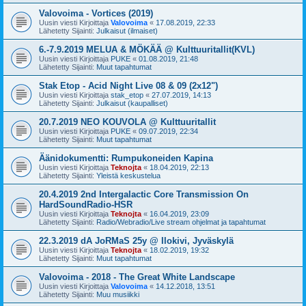
Valovoima - Vortices (2019)
Uusin viesti Kirjoittaja
Valovoima
«
17.08.2019, 22:33
Lähetetty Sijainti:
Julkaisut (ilmaiset)
6.-7.9.2019 MELUA & MÖKÄÄ @ Kulttuuritallit(KVL)
Uusin viesti Kirjoittaja
PUKE
«
01.08.2019, 21:48
Lähetetty Sijainti:
Muut tapahtumat
Stak Etop - Acid Night Live 08 & 09 (2x12")
Uusin viesti Kirjoittaja
stak_etop
«
27.07.2019, 14:13
Lähetetty Sijainti:
Julkaisut (kaupalliset)
20.7.2019 NEO KOUVOLA @ Kulttuuritallit
Uusin viesti Kirjoittaja
PUKE
«
09.07.2019, 22:34
Lähetetty Sijainti:
Muut tapahtumat
Äänidokumentti: Rumpukoneiden Kapina
Uusin viesti Kirjoittaja
Teknojta
«
18.04.2019, 22:13
Lähetetty Sijainti:
Yleistä keskustelua
20.4.2019 2nd Intergalactic Core Transmission On
HardSoundRadio-HSR
Uusin viesti Kirjoittaja
Teknojta
«
16.04.2019, 23:09
Lähetetty Sijainti:
Radio/Webradio/Live stream ohjelmat ja tapahtumat
22.3.2019 dA JoRMaS 25y @ Ilokivi, Jyväskylä
Uusin viesti Kirjoittaja
Teknojta
«
18.02.2019, 19:32
Lähetetty Sijainti:
Muut tapahtumat
Valovoima - 2018 - The Great White Landscape
Uusin viesti Kirjoittaja
Valovoima
«
14.12.2018, 13:51
Lähetetty Sijainti:
Muu musiikki