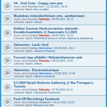
VA - Sick Crew - Crappy new year
Uusin viesti Kirjoittaja
huru
«
12.03.2021, 00:18
Lähetetty Sijainti:
Muu musiikki
Muutoksia videoiden/biisien yms. upottamiseen
Uusin viesti Kirjoittaja
Teknojta
«
09.03.2021, 16:13
Lähetetty Sijainti:
Uutiset
Dokkari Suomen Hardcore-techno skenestä -
Ennakkohaastattelu @ Kaaosradio 6.2.2021
Uusin viesti Kirjoittaja
Teknojta
«
08.03.2021, 22:24
Lähetetty Sijainti:
Radio/Webradio/Live stream ohjelmat ja tapahtumat
Valovoima - Lactic Acid
Uusin viesti Kirjoittaja
Valovoima
«
08.03.2021, 20:17
Lähetetty Sijainti:
Julkaisut (ilmaiset)
Foorumi taas ylhäällä / Rekisteröityminen auki
Uusin viesti Kirjoittaja
Teknojta
«
08.03.2021, 15:32
Lähetetty Sijainti:
Uutiset
Valovoima - Électromécanique
Uusin viesti Kirjoittaja
Valovoima
«
16.05.2020, 17:04
Lähetetty Sijainti:
Julkaisut (ilmaiset)
9.5.2020 Hyrylä Hardcore Gathering @ Bar Finnegan's,
Tuusula
Uusin viesti Kirjoittaja
Teknojta
«
07.03.2020, 01:11
Lähetetty Sijainti:
Tapahtumat Suomessa
Fuck Off Recordings Facebook
Uusin viesti Kirjoittaja
Headache
«
26.12.2019, 13:21
Lähetetty Sijainti:
Mixaukset ja setit