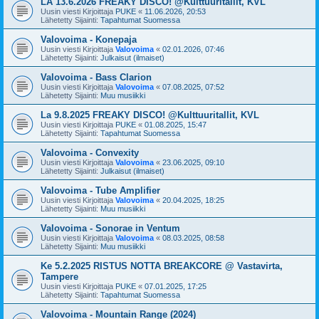
LA 13.6.2026 FREAKY DISCO! @Kulttuuritallit, KVL
Uusin viesti Kirjoittaja
PUKE
«
11.06.2026, 20:53
Lähetetty Sijainti:
Tapahtumat Suomessa
Valovoima - Konepaja
Uusin viesti Kirjoittaja
Valovoima
«
02.01.2026, 07:46
Lähetetty Sijainti:
Julkaisut (ilmaiset)
Valovoima - Bass Clarion
Uusin viesti Kirjoittaja
Valovoima
«
07.08.2025, 07:52
Lähetetty Sijainti:
Muu musiikki
La 9.8.2025 FREAKY DISCO! @Kulttuuritallit, KVL
Uusin viesti Kirjoittaja
PUKE
«
01.08.2025, 15:47
Lähetetty Sijainti:
Tapahtumat Suomessa
Valovoima - Convexity
Uusin viesti Kirjoittaja
Valovoima
«
23.06.2025, 09:10
Lähetetty Sijainti:
Julkaisut (ilmaiset)
Valovoima - Tube Amplifier
Uusin viesti Kirjoittaja
Valovoima
«
20.04.2025, 18:25
Lähetetty Sijainti:
Muu musiikki
Valovoima - Sonorae in Ventum
Uusin viesti Kirjoittaja
Valovoima
«
08.03.2025, 08:58
Lähetetty Sijainti:
Muu musiikki
Ke 5.2.2025 RISTUS NOTTA BREAKCORE @ Vastavirta,
Tampere
Uusin viesti Kirjoittaja
PUKE
«
07.01.2025, 17:25
Lähetetty Sijainti:
Tapahtumat Suomessa
Valovoima - Mountain Range (2024)