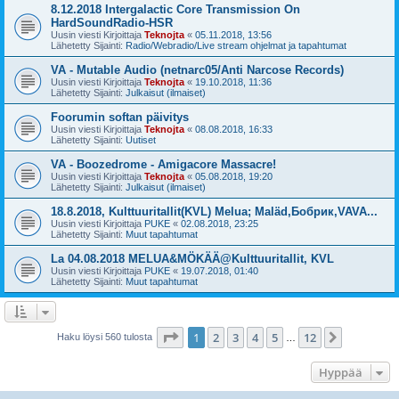
8.12.2018 Intergalactic Core Transmission On
HardSoundRadio-HSR
Uusin viesti Kirjoittaja
Teknojta
«
05.11.2018, 13:56
Lähetetty Sijainti:
Radio/Webradio/Live stream ohjelmat ja tapahtumat
VA - Mutable Audio (netnarc05/Anti Narcose Records)
Uusin viesti Kirjoittaja
Teknojta
«
19.10.2018, 11:36
Lähetetty Sijainti:
Julkaisut (ilmaiset)
Foorumin softan päivitys
Uusin viesti Kirjoittaja
Teknojta
«
08.08.2018, 16:33
Lähetetty Sijainti:
Uutiset
VA - Boozedrome - Amigacore Massacre!
Uusin viesti Kirjoittaja
Teknojta
«
05.08.2018, 19:20
Lähetetty Sijainti:
Julkaisut (ilmaiset)
18.8.2018, Kulttuuritallit(KVL) Melua; Maläd,Бобрик,VAVA...
Uusin viesti Kirjoittaja
PUKE
«
02.08.2018, 23:25
Lähetetty Sijainti:
Muut tapahtumat
La 04.08.2018 MELUA&MÖKÄÄ@Kulttuuritallit, KVL
Uusin viesti Kirjoittaja
PUKE
«
19.07.2018, 01:40
Lähetetty Sijainti:
Muut tapahtumat
Sivu
1
/
12
1
2
3
4
5
12
Seuraava
Haku löysi 560 tulosta
…
Hyppää