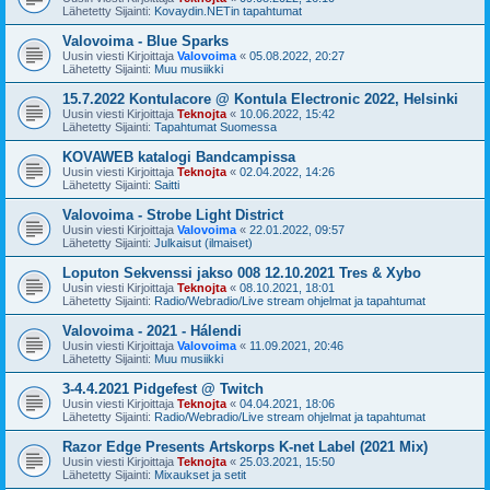
Lähetetty Sijainti:
Kovaydin.NETin tapahtumat
Valovoima - Blue Sparks
Uusin viesti Kirjoittaja
Valovoima
«
05.08.2022, 20:27
Lähetetty Sijainti:
Muu musiikki
15.7.2022 Kontulacore @ Kontula Electronic 2022, Helsinki
Uusin viesti Kirjoittaja
Teknojta
«
10.06.2022, 15:42
Lähetetty Sijainti:
Tapahtumat Suomessa
KOVAWEB katalogi Bandcampissa
Uusin viesti Kirjoittaja
Teknojta
«
02.04.2022, 14:26
Lähetetty Sijainti:
Saitti
Valovoima - Strobe Light District
Uusin viesti Kirjoittaja
Valovoima
«
22.01.2022, 09:57
Lähetetty Sijainti:
Julkaisut (ilmaiset)
Loputon Sekvenssi jakso 008 12.10.2021 Tres & Xybo
Uusin viesti Kirjoittaja
Teknojta
«
08.10.2021, 18:01
Lähetetty Sijainti:
Radio/Webradio/Live stream ohjelmat ja tapahtumat
Valovoima - 2021 - Hálendi
Uusin viesti Kirjoittaja
Valovoima
«
11.09.2021, 20:46
Lähetetty Sijainti:
Muu musiikki
3-4.4.2021 Pidgefest @ Twitch
Uusin viesti Kirjoittaja
Teknojta
«
04.04.2021, 18:06
Lähetetty Sijainti:
Radio/Webradio/Live stream ohjelmat ja tapahtumat
Razor Edge Presents Artskorps K-net Label (2021 Mix)
Uusin viesti Kirjoittaja
Teknojta
«
25.03.2021, 15:50
Lähetetty Sijainti:
Mixaukset ja setit