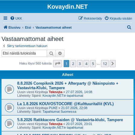
Kovaydin.NET
UKK
Rekisteröidy
Kirjaudu sisään
E
Etusivu
Etsi
Vastaamattomat aiheet
t
Vastaamattomat aiheet
s
Siirry tarkennettuun hakuun
i
Etsi
Tarkennettu haku
Sivu
1
/
12
1
2
3
4
5
12
Seuraava
Haku löysi 560 tulosta
…
Aiheet
8.8.2026 Corepiknik 2026 + Afterparty @ Näsinpuisto +
Vastavirta-Klubi, Tampere
Uusin viesti Kirjoittaja
Teknojta
«
27.07.2026, 14:08
Lähetetty Sijainti:
Kovaydin.NETin tapahtumat
La 1.8.2026 KOUVOSTOCORE @Kulttuuritallit (KVL)
Uusin viesti Kirjoittaja
PUKE
«
21.07.2026, 22:08
Lähetetty Sijainti:
Tapahtumat Suomessa
5.8.2026 Ratikkacore Gaiden @ Vastavirta-klubi, Tampere
Uusin viesti Kirjoittaja
Teknojta
«
20.07.2026, 23:01
Lähetetty Sijainti:
Kovaydin.NETin tapahtumat