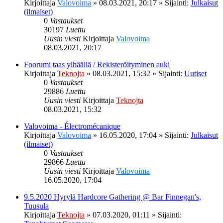
Kirjoittaja
Valovoima
»
08.03.2021, 20:17
» Sijainti:
Julkaisut
(ilmaiset)
0
Vastaukset
30197
Luettu
Uusin viesti
Kirjoittaja
Valovoima
08.03.2021, 20:17
Foorumi taas ylhäällä / Rekisteröityminen auki
Kirjoittaja
Teknojta
»
08.03.2021, 15:32
» Sijainti:
Uutiset
0
Vastaukset
29886
Luettu
Uusin viesti
Kirjoittaja
Teknojta
08.03.2021, 15:32
Valovoima - Électromécanique
Kirjoittaja
Valovoima
»
16.05.2020, 17:04
» Sijainti:
Julkaisut
(ilmaiset)
0
Vastaukset
29866
Luettu
Uusin viesti
Kirjoittaja
Valovoima
16.05.2020, 17:04
9.5.2020 Hyrylä Hardcore Gathering @ Bar Finnegan's,
Tuusula
Kirjoittaja
Teknojta
»
07.03.2020, 01:11
» Sijainti: