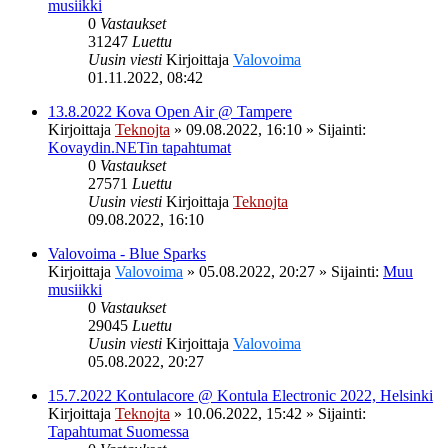
musiikki
0
Vastaukset
31247
Luettu
Uusin viesti
Kirjoittaja
Valovoima
01.11.2022, 08:42
13.8.2022 Kova Open Air @ Tampere
Kirjoittaja
Teknojta
»
09.08.2022, 16:10
» Sijainti:
Kovaydin.NETin tapahtumat
0
Vastaukset
27571
Luettu
Uusin viesti
Kirjoittaja
Teknojta
09.08.2022, 16:10
Valovoima - Blue Sparks
Kirjoittaja
Valovoima
»
05.08.2022, 20:27
» Sijainti:
Muu
musiikki
0
Vastaukset
29045
Luettu
Uusin viesti
Kirjoittaja
Valovoima
05.08.2022, 20:27
15.7.2022 Kontulacore @ Kontula Electronic 2022, Helsinki
Kirjoittaja
Teknojta
»
10.06.2022, 15:42
» Sijainti:
Tapahtumat Suomessa