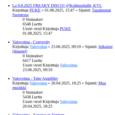
La 9.8.2025 FREAKY DISCO! @Kulttuuritallit, KVL
Kirjoittaja
PUKE
»
01.08.2025, 15:47
» Sijainti:
Tapahtumat
Suomessa
0
Vastaukset
6548
Luettu
Uusin viesti
Kirjoittaja
PUKE
01.08.2025, 15:47
Valovoima - Convexity
Kirjoittaja
Valovoima
»
23.06.2025, 09:10
» Sijainti:
Julkaisut
(ilmaiset)
0
Vastaukset
6417
Luettu
Uusin viesti
Kirjoittaja
Valovoima
23.06.2025, 09:10
Valovoima - Tube Amplifier
Kirjoittaja
Valovoima
»
20.04.2025, 18:25
» Sijainti:
Muu
musiikki
0
Vastaukset
5438
Luettu
Uusin viesti
Kirjoittaja
Valovoima
20.04.2025, 18:25
Valovoima - Sonorae in Ventum