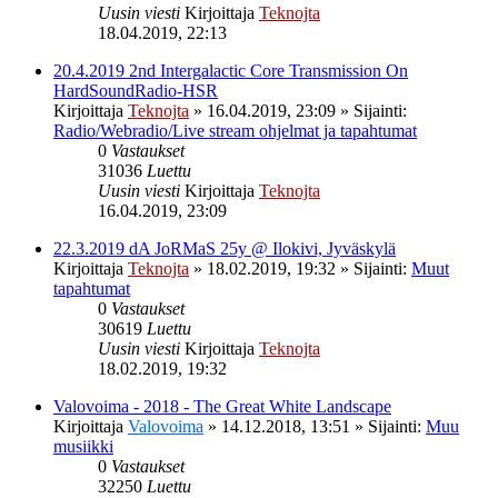
Uusin viesti
Kirjoittaja
Teknojta
18.04.2019, 22:13
20.4.2019 2nd Intergalactic Core Transmission On
HardSoundRadio-HSR
Kirjoittaja
Teknojta
»
16.04.2019, 23:09
» Sijainti:
Radio/Webradio/Live stream ohjelmat ja tapahtumat
0
Vastaukset
31036
Luettu
Uusin viesti
Kirjoittaja
Teknojta
16.04.2019, 23:09
22.3.2019 dA JoRMaS 25y @ Ilokivi, Jyväskylä
Kirjoittaja
Teknojta
»
18.02.2019, 19:32
» Sijainti:
Muut
tapahtumat
0
Vastaukset
30619
Luettu
Uusin viesti
Kirjoittaja
Teknojta
18.02.2019, 19:32
Valovoima - 2018 - The Great White Landscape
Kirjoittaja
Valovoima
»
14.12.2018, 13:51
» Sijainti:
Muu
musiikki
0
Vastaukset
32250
Luettu