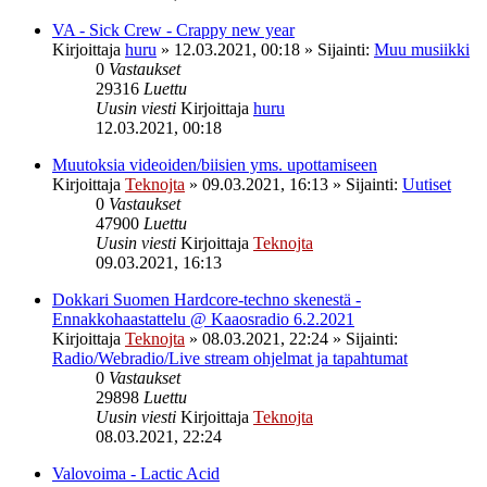
VA - Sick Crew - Crappy new year
Kirjoittaja
huru
»
12.03.2021, 00:18
» Sijainti:
Muu musiikki
0
Vastaukset
29316
Luettu
Uusin viesti
Kirjoittaja
huru
12.03.2021, 00:18
Muutoksia videoiden/biisien yms. upottamiseen
Kirjoittaja
Teknojta
»
09.03.2021, 16:13
» Sijainti:
Uutiset
0
Vastaukset
47900
Luettu
Uusin viesti
Kirjoittaja
Teknojta
09.03.2021, 16:13
Dokkari Suomen Hardcore-techno skenestä -
Ennakkohaastattelu @ Kaaosradio 6.2.2021
Kirjoittaja
Teknojta
»
08.03.2021, 22:24
» Sijainti:
Radio/Webradio/Live stream ohjelmat ja tapahtumat
0
Vastaukset
29898
Luettu
Uusin viesti
Kirjoittaja
Teknojta
08.03.2021, 22:24
Valovoima - Lactic Acid