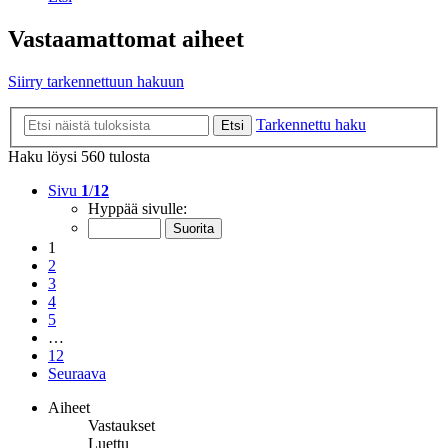
Vastaamattomat aiheet
Siirry tarkennettuun hakuun
Tarkennettu haku
Etsi
Haku löysi 560 tulosta
Sivu
1
/
12
Hyppää sivulle:
1
2
3
4
5
…
12
Seuraava
Aiheet
Vastaukset
Luettu