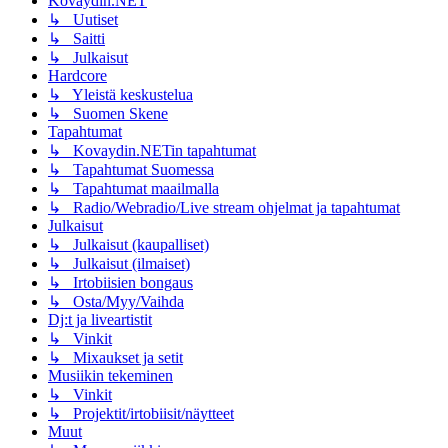
Kovaydin.NET
↳ Uutiset
↳ Saitti
↳ Julkaisut
Hardcore
↳ Yleistä keskustelua
↳ Suomen Skene
Tapahtumat
↳ Kovaydin.NETin tapahtumat
↳ Tapahtumat Suomessa
↳ Tapahtumat maailmalla
↳ Radio/Webradio/Live stream ohjelmat ja tapahtumat
Julkaisut
↳ Julkaisut (kaupalliset)
↳ Julkaisut (ilmaiset)
↳ Irtobiisien bongaus
↳ Osta/Myy/Vaihda
Dj:t ja liveartistit
↳ Vinkit
↳ Mixaukset ja setit
Musiikin tekeminen
↳ Vinkit
↳ Projektit/irtobiisit/näytteet
Muut