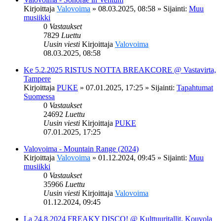
Kirjoittaja
Valovoima
»
08.03.2025, 08:58
» Sijainti:
Muu
musiikki
0
Vastaukset
7829
Luettu
Uusin viesti
Kirjoittaja
Valovoima
08.03.2025, 08:58
Ke 5.2.2025 RISTUS NOTTA BREAKCORE @ Vastavirta,
Tampere
Kirjoittaja
PUKE
»
07.01.2025, 17:25
» Sijainti:
Tapahtumat
Suomessa
0
Vastaukset
24692
Luettu
Uusin viesti
Kirjoittaja
PUKE
07.01.2025, 17:25
Valovoima - Mountain Range (2024)
Kirjoittaja
Valovoima
»
01.12.2024, 09:45
» Sijainti:
Muu
musiikki
0
Vastaukset
35966
Luettu
Uusin viesti
Kirjoittaja
Valovoima
01.12.2024, 09:45
La 24.8.2024 FREAKY DISCO! @ Kulttuuritallit, Kouvola