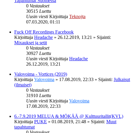
Tapahtumat Suomessa
0
Vastaukset
30515
Luettu
Uusin viesti
Kirjoittaja
Teknojta
07.03.2020, 01:11
Fuck Off Recordings Facebook
Kirjoittaja
Headache
»
26.12.2019, 13:21
» Sijainti:
Mixaukset ja setit
0
Vastaukset
30927
Luettu
Uusin viesti
Kirjoittaja
Headache
26.12.2019, 13:21
Valovoima - Vortices (2019)
Kirjoittaja
Valovoima
»
17.08.2019, 22:33
» Sijainti:
Julkaisut
(ilmaiset)
0
Vastaukset
31910
Luettu
Uusin viesti
Kirjoittaja
Valovoima
17.08.2019, 22:33
6.-7.9.2019 MELUA & MÖKÄÄ @ Kulttuuritallit(KVL)
Kirjoittaja
PUKE
»
01.08.2019, 21:48
» Sijainti:
Muut
tapahtumat
0
Vastaukset