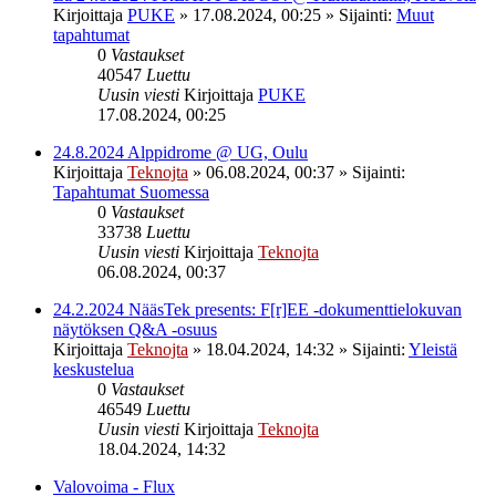
Kirjoittaja
PUKE
»
17.08.2024, 00:25
» Sijainti:
Muut
tapahtumat
0
Vastaukset
40547
Luettu
Uusin viesti
Kirjoittaja
PUKE
17.08.2024, 00:25
24.8.2024 Alppidrome @ UG, Oulu
Kirjoittaja
Teknojta
»
06.08.2024, 00:37
» Sijainti:
Tapahtumat Suomessa
0
Vastaukset
33738
Luettu
Uusin viesti
Kirjoittaja
Teknojta
06.08.2024, 00:37
24.2.2024 NääsTek presents: F[r]EE -dokumenttielokuvan
näytöksen Q&A -osuus
Kirjoittaja
Teknojta
»
18.04.2024, 14:32
» Sijainti:
Yleistä
keskustelua
0
Vastaukset
46549
Luettu
Uusin viesti
Kirjoittaja
Teknojta
18.04.2024, 14:32
Valovoima - Flux