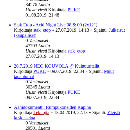
34576
Luettu
Uusin viesti
Kirjoittaja
PUKE
01.08.2019, 21:48
Stak Etop - Acid Night Live 08 & 09 (2x12")
Kirjoittaja
stak_etop
»
27.07.2019, 14:13
» Sijainti:
Julkaisut
(kaupalliset)
0
Vastaukset
47703
Luettu
Uusin viesti
Kirjoittaja
stak_etop
27.07.2019, 14:13
20.7.2019 NEO KOUVOLA @ Kulttuuritallit
Kirjoittaja
PUKE
»
09.07.2019, 22:34
» Sijainti:
Muut
tapahtumat
0
Vastaukset
30345
Luettu
Uusin viesti
Kirjoittaja
PUKE
09.07.2019, 22:34
Äänidokumentti: Rumpukoneiden Kapina
Kirjoittaja
Teknojta
»
18.04.2019, 22:13
» Sijainti:
Yleistä
keskustelua
0
Vastaukset
29501
Luettu