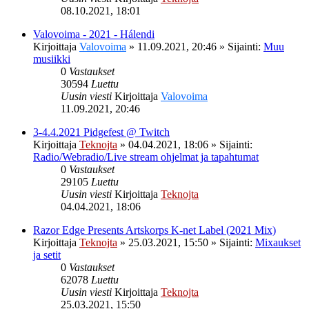
08.10.2021, 18:01
Valovoima - 2021 - Hálendi
Kirjoittaja
Valovoima
»
11.09.2021, 20:46
» Sijainti:
Muu
musiikki
0
Vastaukset
30594
Luettu
Uusin viesti
Kirjoittaja
Valovoima
11.09.2021, 20:46
3-4.4.2021 Pidgefest @ Twitch
Kirjoittaja
Teknojta
»
04.04.2021, 18:06
» Sijainti:
Radio/Webradio/Live stream ohjelmat ja tapahtumat
0
Vastaukset
29105
Luettu
Uusin viesti
Kirjoittaja
Teknojta
04.04.2021, 18:06
Razor Edge Presents Artskorps K-net Label (2021 Mix)
Kirjoittaja
Teknojta
»
25.03.2021, 15:50
» Sijainti:
Mixaukset
ja setit
0
Vastaukset
62078
Luettu
Uusin viesti
Kirjoittaja
Teknojta
25.03.2021, 15:50