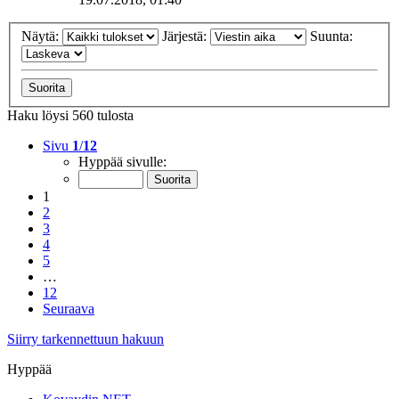
Näytä:
Järjestä:
Suunta:
Haku löysi 560 tulosta
Sivu
1
/
12
Hyppää sivulle:
1
2
3
4
5
…
12
Seuraava
Siirry tarkennettuun hakuun
Hyppää