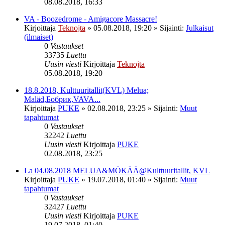
08.08.2018, 16:33
VA - Boozedrome - Amigacore Massacre!
Kirjoittaja
Teknojta
»
05.08.2018, 19:20
» Sijainti:
Julkaisut
(ilmaiset)
0
Vastaukset
33735
Luettu
Uusin viesti
Kirjoittaja
Teknojta
05.08.2018, 19:20
18.8.2018, Kulttuuritallit(KVL) Melua;
Maläd,Бобрик,VAVA...
Kirjoittaja
PUKE
»
02.08.2018, 23:25
» Sijainti:
Muut
tapahtumat
0
Vastaukset
32242
Luettu
Uusin viesti
Kirjoittaja
PUKE
02.08.2018, 23:25
La 04.08.2018 MELUA&MÖKÄÄ@Kulttuuritallit, KVL
Kirjoittaja
PUKE
»
19.07.2018, 01:40
» Sijainti:
Muut
tapahtumat
0
Vastaukset
32427
Luettu
Uusin viesti
Kirjoittaja
PUKE
19.07.2018, 01:40