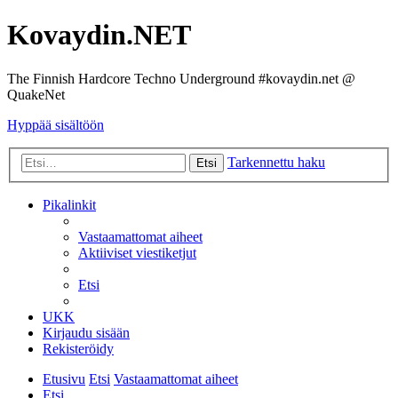
Kovaydin.NET
The Finnish Hardcore Techno Underground #kovaydin.net @
QuakeNet
Hyppää sisältöön
Tarkennettu haku
Etsi
Pikalinkit
Vastaamattomat aiheet
Aktiiviset viestiketjut
Etsi
UKK
Kirjaudu sisään
Rekisteröidy
Etusivu
Etsi
Vastaamattomat aiheet
Etsi