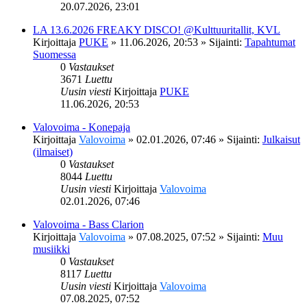
20.07.2026, 23:01
LA 13.6.2026 FREAKY DISCO! @Kulttuuritallit, KVL
Kirjoittaja
PUKE
»
11.06.2026, 20:53
» Sijainti:
Tapahtumat
Suomessa
0
Vastaukset
3671
Luettu
Uusin viesti
Kirjoittaja
PUKE
11.06.2026, 20:53
Valovoima - Konepaja
Kirjoittaja
Valovoima
»
02.01.2026, 07:46
» Sijainti:
Julkaisut
(ilmaiset)
0
Vastaukset
8044
Luettu
Uusin viesti
Kirjoittaja
Valovoima
02.01.2026, 07:46
Valovoima - Bass Clarion
Kirjoittaja
Valovoima
»
07.08.2025, 07:52
» Sijainti:
Muu
musiikki
0
Vastaukset
8117
Luettu
Uusin viesti
Kirjoittaja
Valovoima
07.08.2025, 07:52