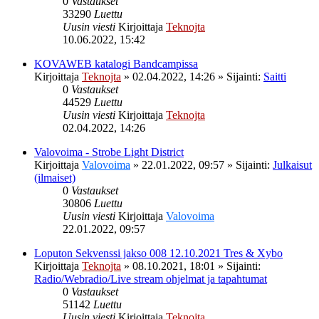
0
Vastaukset
33290
Luettu
Uusin viesti
Kirjoittaja
Teknojta
10.06.2022, 15:42
KOVAWEB katalogi Bandcampissa
Kirjoittaja
Teknojta
»
02.04.2022, 14:26
» Sijainti:
Saitti
0
Vastaukset
44529
Luettu
Uusin viesti
Kirjoittaja
Teknojta
02.04.2022, 14:26
Valovoima - Strobe Light District
Kirjoittaja
Valovoima
»
22.01.2022, 09:57
» Sijainti:
Julkaisut
(ilmaiset)
0
Vastaukset
30806
Luettu
Uusin viesti
Kirjoittaja
Valovoima
22.01.2022, 09:57
Loputon Sekvenssi jakso 008 12.10.2021 Tres & Xybo
Kirjoittaja
Teknojta
»
08.10.2021, 18:01
» Sijainti:
Radio/Webradio/Live stream ohjelmat ja tapahtumat
0
Vastaukset
51142
Luettu
Uusin viesti
Kirjoittaja
Teknojta