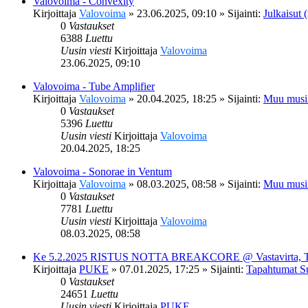
Valovoima - Convexity
Kirjoittaja
Valovoima
»
23.06.2025, 09:10
» Sijainti:
Julkaisut (
0
Vastaukset
6388
Luettu
Uusin viesti
Kirjoittaja
Valovoima
23.06.2025, 09:10
Valovoima - Tube Amplifier
Kirjoittaja
Valovoima
»
20.04.2025, 18:25
» Sijainti:
Muu musi
0
Vastaukset
5396
Luettu
Uusin viesti
Kirjoittaja
Valovoima
20.04.2025, 18:25
Valovoima - Sonorae in Ventum
Kirjoittaja
Valovoima
»
08.03.2025, 08:58
» Sijainti:
Muu musi
0
Vastaukset
7781
Luettu
Uusin viesti
Kirjoittaja
Valovoima
08.03.2025, 08:58
Ke 5.2.2025 RISTUS NOTTA BREAKCORE @ Vastavirta, 
Kirjoittaja
PUKE
»
07.01.2025, 17:25
» Sijainti:
Tapahtumat S
0
Vastaukset
24651
Luettu
Uusin viesti
Kirjoittaja
PUKE