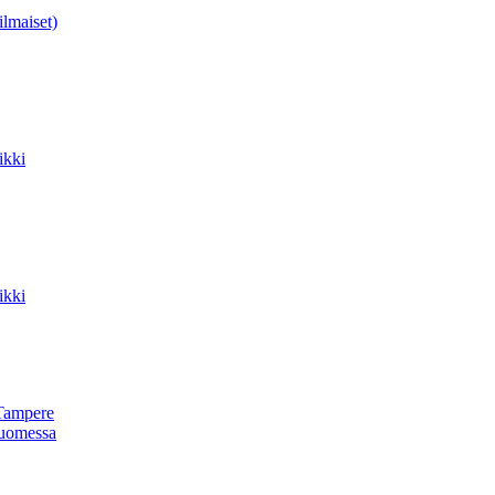
ilmaiset)
ikki
ikki
Tampere
uomessa