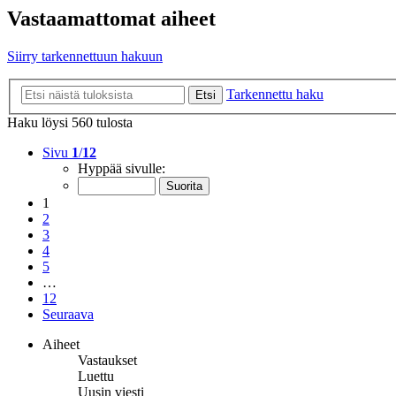
Vastaamattomat aiheet
Siirry tarkennettuun hakuun
Tarkennettu haku
Etsi
Haku löysi 560 tulosta
Sivu
1
/
12
Hyppää sivulle:
1
2
3
4
5
…
12
Seuraava
Aiheet
Vastaukset
Luettu
Uusin viesti