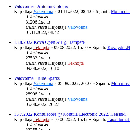
Valovoima - Autumn Colours
Kirjoittaja
Valovoima
»
01.11.2022, 08:42
» Sijainti:
Muu musii
0
Vastaukset
31206
Luettu
Uusin viesti
Kirjoittaja
Valovoima
01.11.2022, 08:42
13.8.2022 Kova Open Air @ Tampere
Kirjoittaja
Teknojta
»
09.08.2022, 16:10
» Sijainti:
Kovaydin.N
0
Vastaukset
27532
Luettu
Uusin viesti
Kirjoittaja
Teknojta
09.08.2022, 16:10
Valovoima - Blue Sparks
Kirjoittaja
Valovoima
»
05.08.2022, 20:27
» Sijainti:
Muu musi
0
Vastaukset
28996
Luettu
Uusin viesti
Kirjoittaja
Valovoima
05.08.2022, 20:27
15.7.2022 Kontulacore @ Kontula Electronic 2022, Helsinki
Kirjoittaja
Teknojta
»
10.06.2022, 15:42
» Sijainti:
Tapahtumat
0
Vastaukset
33255
Luettu