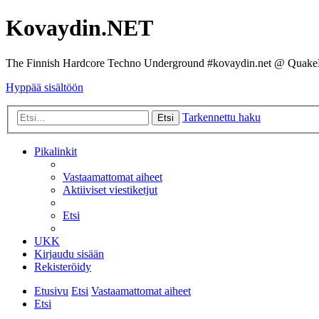
Kovaydin.NET
The Finnish Hardcore Techno Underground #kovaydin.net @ Quake
Hyppää sisältöön
Tarkennettu haku
Etsi
Pikalinkit
Vastaamattomat aiheet
Aktiiviset viestiketjut
Etsi
UKK
Kirjaudu sisään
Rekisteröidy
Etusivu
Etsi
Vastaamattomat aiheet
Etsi