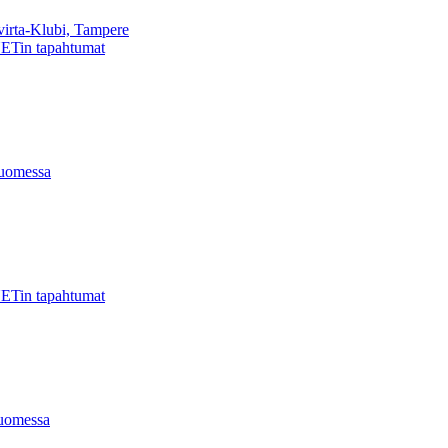
virta-Klubi, Tampere
ETin tapahtumat
uomessa
ETin tapahtumat
uomessa