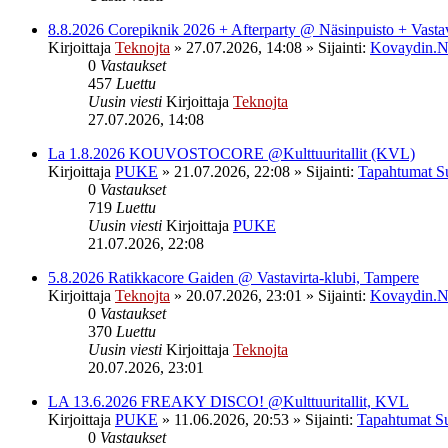
8.8.2026 Corepiknik 2026 + Afterparty @ Näsinpuisto + Vasta
Kirjoittaja
Teknojta
»
27.07.2026, 14:08
» Sijainti:
Kovaydin.N
0
Vastaukset
457
Luettu
Uusin viesti
Kirjoittaja
Teknojta
27.07.2026, 14:08
La 1.8.2026 KOUVOSTOCORE @Kulttuuritallit (KVL)
Kirjoittaja
PUKE
»
21.07.2026, 22:08
» Sijainti:
Tapahtumat S
0
Vastaukset
719
Luettu
Uusin viesti
Kirjoittaja
PUKE
21.07.2026, 22:08
5.8.2026 Ratikkacore Gaiden @ Vastavirta-klubi, Tampere
Kirjoittaja
Teknojta
»
20.07.2026, 23:01
» Sijainti:
Kovaydin.N
0
Vastaukset
370
Luettu
Uusin viesti
Kirjoittaja
Teknojta
20.07.2026, 23:01
LA 13.6.2026 FREAKY DISCO! @Kulttuuritallit, KVL
Kirjoittaja
PUKE
»
11.06.2026, 20:53
» Sijainti:
Tapahtumat S
0
Vastaukset