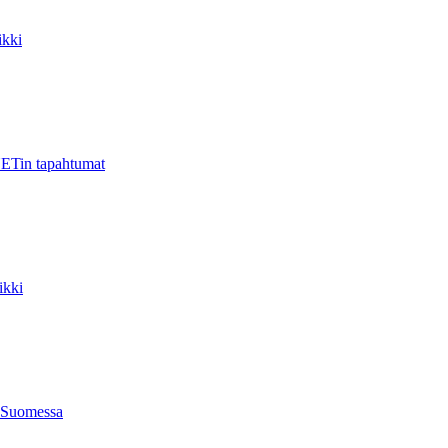
kki
ETin tapahtumat
ikki
 Suomessa