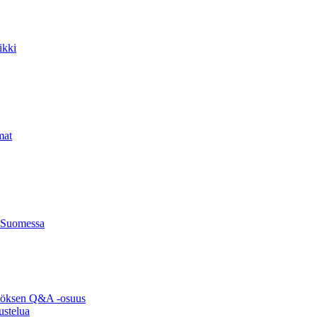
ikki
mat
 Suomessa
ytöksen Q&A -osuus
ustelua