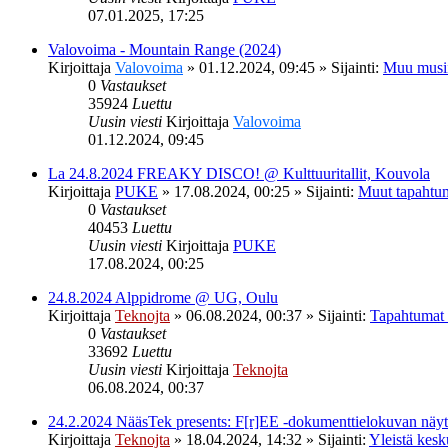
07.01.2025, 17:25
Valovoima - Mountain Range (2024)
Kirjoittaja
Valovoima
»
01.12.2024, 09:45
» Sijainti:
Muu musi
0
Vastaukset
35924
Luettu
Uusin viesti
Kirjoittaja
Valovoima
01.12.2024, 09:45
La 24.8.2024 FREAKY DISCO! @ Kulttuuritallit, Kouvola
Kirjoittaja
PUKE
»
17.08.2024, 00:25
» Sijainti:
Muut tapahtu
0
Vastaukset
40453
Luettu
Uusin viesti
Kirjoittaja
PUKE
17.08.2024, 00:25
24.8.2024 Alppidrome @ UG, Oulu
Kirjoittaja
Teknojta
»
06.08.2024, 00:37
» Sijainti:
Tapahtumat
0
Vastaukset
33692
Luettu
Uusin viesti
Kirjoittaja
Teknojta
06.08.2024, 00:37
24.2.2024 NääsTek presents: F[r]EE -dokumenttielokuvan nä
Kirjoittaja
Teknojta
»
18.04.2024, 14:32
» Sijainti:
Yleistä kesk