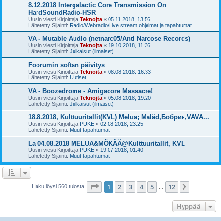
8.12.2018 Intergalactic Core Transmission On
HardSoundRadio-HSR
Uusin viesti Kirjoittaja
Teknojta
«
05.11.2018, 13:56
Lähetetty Sijainti:
Radio/Webradio/Live stream ohjelmat ja tapahtumat
VA - Mutable Audio (netnarc05/Anti Narcose Records)
Uusin viesti Kirjoittaja
Teknojta
«
19.10.2018, 11:36
Lähetetty Sijainti:
Julkaisut (ilmaiset)
Foorumin softan päivitys
Uusin viesti Kirjoittaja
Teknojta
«
08.08.2018, 16:33
Lähetetty Sijainti:
Uutiset
VA - Boozedrome - Amigacore Massacre!
Uusin viesti Kirjoittaja
Teknojta
«
05.08.2018, 19:20
Lähetetty Sijainti:
Julkaisut (ilmaiset)
18.8.2018, Kulttuuritallit(KVL) Melua; Maläd,Бобрик,VAVA...
Uusin viesti Kirjoittaja
PUKE
«
02.08.2018, 23:25
Lähetetty Sijainti:
Muut tapahtumat
La 04.08.2018 MELUA&MÖKÄÄ@Kulttuuritallit, KVL
Uusin viesti Kirjoittaja
PUKE
«
19.07.2018, 01:40
Lähetetty Sijainti:
Muut tapahtumat
Sivu
1
/
12
1
2
3
4
5
12
Seuraava
Haku löysi 560 tulosta
…
Hyppää