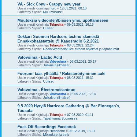
VA - Sick Crew - Crappy new year
Uusin viesti Kirjoittaja
huru
«
12.03.2021, 00:18
Lähetetty Sijainti:
Muu musiikki
Muutoksia videoiden/biisien yms. upottamiseen
Uusin viesti Kirjoittaja
Teknojta
«
09.03.2021, 16:13
Lähetetty Sijainti:
Uutiset
Dokkari Suomen Hardcore-techno skenestä -
Ennakkohaastattelu @ Kaaosradio 6.2.2021
Uusin viesti Kirjoittaja
Teknojta
«
08.03.2021, 22:24
Lähetetty Sijainti:
Radio/Webradio/Live stream ohjelmat ja tapahtumat
Valovoima - Lactic Acid
Uusin viesti Kirjoittaja
Valovoima
«
08.03.2021, 20:17
Lähetetty Sijainti:
Julkaisut (ilmaiset)
Foorumi taas ylhäällä / Rekisteröityminen auki
Uusin viesti Kirjoittaja
Teknojta
«
08.03.2021, 15:32
Lähetetty Sijainti:
Uutiset
Valovoima - Électromécanique
Uusin viesti Kirjoittaja
Valovoima
«
16.05.2020, 17:04
Lähetetty Sijainti:
Julkaisut (ilmaiset)
9.5.2020 Hyrylä Hardcore Gathering @ Bar Finnegan's,
Tuusula
Uusin viesti Kirjoittaja
Teknojta
«
07.03.2020, 01:11
Lähetetty Sijainti:
Tapahtumat Suomessa
Fuck Off Recordings Facebook
Uusin viesti Kirjoittaja
Headache
«
26.12.2019, 13:21
Lähetetty Sijainti:
Mixaukset ja setit