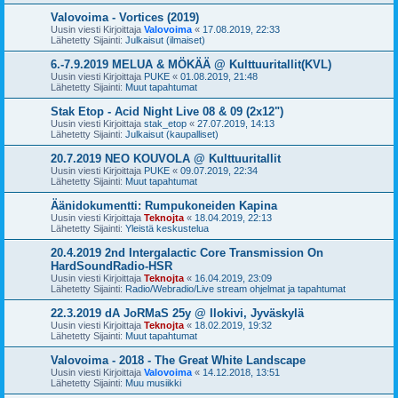
Valovoima - Vortices (2019)
Uusin viesti Kirjoittaja
Valovoima
«
17.08.2019, 22:33
Lähetetty Sijainti:
Julkaisut (ilmaiset)
6.-7.9.2019 MELUA & MÖKÄÄ @ Kulttuuritallit(KVL)
Uusin viesti Kirjoittaja
PUKE
«
01.08.2019, 21:48
Lähetetty Sijainti:
Muut tapahtumat
Stak Etop - Acid Night Live 08 & 09 (2x12")
Uusin viesti Kirjoittaja
stak_etop
«
27.07.2019, 14:13
Lähetetty Sijainti:
Julkaisut (kaupalliset)
20.7.2019 NEO KOUVOLA @ Kulttuuritallit
Uusin viesti Kirjoittaja
PUKE
«
09.07.2019, 22:34
Lähetetty Sijainti:
Muut tapahtumat
Äänidokumentti: Rumpukoneiden Kapina
Uusin viesti Kirjoittaja
Teknojta
«
18.04.2019, 22:13
Lähetetty Sijainti:
Yleistä keskustelua
20.4.2019 2nd Intergalactic Core Transmission On
HardSoundRadio-HSR
Uusin viesti Kirjoittaja
Teknojta
«
16.04.2019, 23:09
Lähetetty Sijainti:
Radio/Webradio/Live stream ohjelmat ja tapahtumat
22.3.2019 dA JoRMaS 25y @ Ilokivi, Jyväskylä
Uusin viesti Kirjoittaja
Teknojta
«
18.02.2019, 19:32
Lähetetty Sijainti:
Muut tapahtumat
Valovoima - 2018 - The Great White Landscape
Uusin viesti Kirjoittaja
Valovoima
«
14.12.2018, 13:51
Lähetetty Sijainti:
Muu musiikki