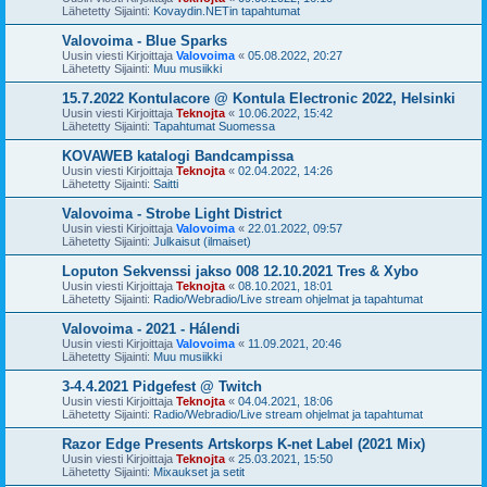
Lähetetty Sijainti:
Kovaydin.NETin tapahtumat
Valovoima - Blue Sparks
Uusin viesti Kirjoittaja
Valovoima
«
05.08.2022, 20:27
Lähetetty Sijainti:
Muu musiikki
15.7.2022 Kontulacore @ Kontula Electronic 2022, Helsinki
Uusin viesti Kirjoittaja
Teknojta
«
10.06.2022, 15:42
Lähetetty Sijainti:
Tapahtumat Suomessa
KOVAWEB katalogi Bandcampissa
Uusin viesti Kirjoittaja
Teknojta
«
02.04.2022, 14:26
Lähetetty Sijainti:
Saitti
Valovoima - Strobe Light District
Uusin viesti Kirjoittaja
Valovoima
«
22.01.2022, 09:57
Lähetetty Sijainti:
Julkaisut (ilmaiset)
Loputon Sekvenssi jakso 008 12.10.2021 Tres & Xybo
Uusin viesti Kirjoittaja
Teknojta
«
08.10.2021, 18:01
Lähetetty Sijainti:
Radio/Webradio/Live stream ohjelmat ja tapahtumat
Valovoima - 2021 - Hálendi
Uusin viesti Kirjoittaja
Valovoima
«
11.09.2021, 20:46
Lähetetty Sijainti:
Muu musiikki
3-4.4.2021 Pidgefest @ Twitch
Uusin viesti Kirjoittaja
Teknojta
«
04.04.2021, 18:06
Lähetetty Sijainti:
Radio/Webradio/Live stream ohjelmat ja tapahtumat
Razor Edge Presents Artskorps K-net Label (2021 Mix)
Uusin viesti Kirjoittaja
Teknojta
«
25.03.2021, 15:50
Lähetetty Sijainti:
Mixaukset ja setit