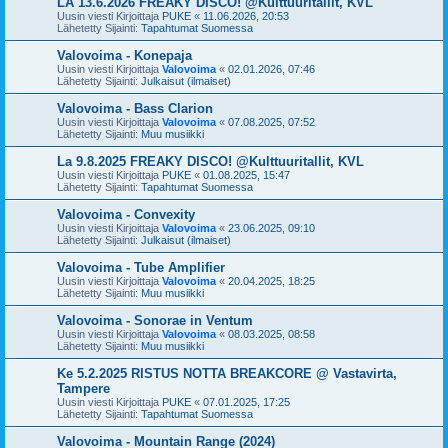
LA 13.6.2026 FREAKY DISCO! @Kulttuuritallit, KVL
Uusin viesti Kirjoittaja
PUKE
«
11.06.2026, 20:53
Lähetetty Sijainti:
Tapahtumat Suomessa
Valovoima - Konepaja
Uusin viesti Kirjoittaja
Valovoima
«
02.01.2026, 07:46
Lähetetty Sijainti:
Julkaisut (ilmaiset)
Valovoima - Bass Clarion
Uusin viesti Kirjoittaja
Valovoima
«
07.08.2025, 07:52
Lähetetty Sijainti:
Muu musiikki
La 9.8.2025 FREAKY DISCO! @Kulttuuritallit, KVL
Uusin viesti Kirjoittaja
PUKE
«
01.08.2025, 15:47
Lähetetty Sijainti:
Tapahtumat Suomessa
Valovoima - Convexity
Uusin viesti Kirjoittaja
Valovoima
«
23.06.2025, 09:10
Lähetetty Sijainti:
Julkaisut (ilmaiset)
Valovoima - Tube Amplifier
Uusin viesti Kirjoittaja
Valovoima
«
20.04.2025, 18:25
Lähetetty Sijainti:
Muu musiikki
Valovoima - Sonorae in Ventum
Uusin viesti Kirjoittaja
Valovoima
«
08.03.2025, 08:58
Lähetetty Sijainti:
Muu musiikki
Ke 5.2.2025 RISTUS NOTTA BREAKCORE @ Vastavirta,
Tampere
Uusin viesti Kirjoittaja
PUKE
«
07.01.2025, 17:25
Lähetetty Sijainti:
Tapahtumat Suomessa
Valovoima - Mountain Range (2024)