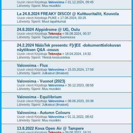
Uusin viesti Kirjoittaja
Valovoima
«
01.12.2024, 09:45
Lähetetty Sijainti:
Muu musiikki
La 24.8.2024 FREAKY DISCO! @ Kulttuuritallit, Kouvola
Uusin viesti Kirjoittaja
PUKE
«
17.08.2024, 00:25
Lähetetty Sijainti:
Muut tapahtumat
24.8.2024 Alppidrome @ UG, Oulu
Uusin viesti Kirjoittaja
Teknojta
«
06.08.2024, 00:37
Lähetetty Sijainti:
Tapahtumat Suomessa
24.2.2024 NääsTek presents: F[r]EE -dokumenttielokuvan
näytöksen Q&A -osuus
Uusin viesti Kirjoittaja
Teknojta
«
18.04.2024, 14:32
Lähetetty Sijainti:
Yleistä keskustelua
Valovoima - Flux
Uusin viesti Kirjoittaja
Valovoima
«
15.03.2024, 17:58
Lähetetty Sijainti:
Julkaisut (ilmaiset)
Valovoima - Vuonot (2023)
Uusin viesti Kirjoittaja
Valovoima
«
30.12.2023, 08:58
Lähetetty Sijainti:
Muu musiikki
Valovoima - Equilibrium
Uusin viesti Kirjoittaja
Valovoima
«
08.06.2023, 20:38
Lähetetty Sijainti:
Julkaisut (ilmaiset)
Valovoima - Autumn Colours
Uusin viesti Kirjoittaja
Valovoima
«
01.11.2022, 08:42
Lähetetty Sijainti:
Muu musiikki
13.8.2022 Kova Open Air @ Tampere
Uusin viesti Kirjoittaja
Teknojta
«
09.08.2022, 16:10