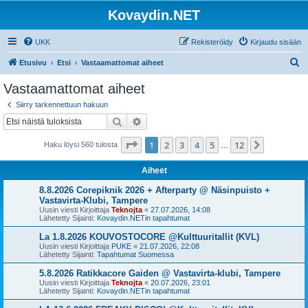
Kovaydin.NET
UKK
Rekisteröidy
Kirjaudu sisään
E
Etusivu
Etsi
Vastaamattomat aiheet
t
Vastaamattomat aiheet
s
Siirry tarkennettuun hakuun
i
Etsi
Tarkennettu haku
Sivu
1
/
12
1
2
3
4
5
12
Seuraava
Haku löysi 560 tulosta
…
Aiheet
8.8.2026 Corepiknik 2026 + Afterparty @ Näsinpuisto +
Vastavirta-Klubi, Tampere
Uusin viesti Kirjoittaja
Teknojta
«
27.07.2026, 14:08
Lähetetty Sijainti:
Kovaydin.NETin tapahtumat
La 1.8.2026 KOUVOSTOCORE @Kulttuuritallit (KVL)
Uusin viesti Kirjoittaja
PUKE
«
21.07.2026, 22:08
Lähetetty Sijainti:
Tapahtumat Suomessa
5.8.2026 Ratikkacore Gaiden @ Vastavirta-klubi, Tampere
Uusin viesti Kirjoittaja
Teknojta
«
20.07.2026, 23:01
Lähetetty Sijainti:
Kovaydin.NETin tapahtumat