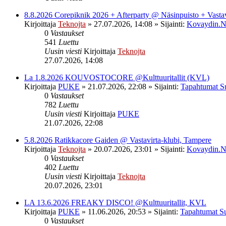
8.8.2026 Corepiknik 2026 + Afterparty @ Näsinpuisto + Vasta
Kirjoittaja
Teknojta
»
27.07.2026, 14:08
» Sijainti:
Kovaydin.N
0
Vastaukset
541
Luettu
Uusin viesti
Kirjoittaja
Teknojta
27.07.2026, 14:08
La 1.8.2026 KOUVOSTOCORE @Kulttuuritallit (KVL)
Kirjoittaja
PUKE
»
21.07.2026, 22:08
» Sijainti:
Tapahtumat S
0
Vastaukset
782
Luettu
Uusin viesti
Kirjoittaja
PUKE
21.07.2026, 22:08
5.8.2026 Ratikkacore Gaiden @ Vastavirta-klubi, Tampere
Kirjoittaja
Teknojta
»
20.07.2026, 23:01
» Sijainti:
Kovaydin.N
0
Vastaukset
402
Luettu
Uusin viesti
Kirjoittaja
Teknojta
20.07.2026, 23:01
LA 13.6.2026 FREAKY DISCO! @Kulttuuritallit, KVL
Kirjoittaja
PUKE
»
11.06.2026, 20:53
» Sijainti:
Tapahtumat S
0
Vastaukset