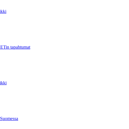
kki
ETin tapahtumat
ikki
 Suomessa