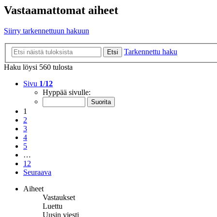
Vastaamattomat aiheet
Siirry tarkennettuun hakuun
Tarkennettu haku
Etsi
Haku löysi 560 tulosta
Sivu
1
/
12
Hyppää sivulle:
1
2
3
4
5
…
12
Seuraava
Aiheet
Vastaukset
Luettu
Uusin viesti