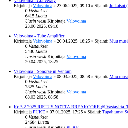
Valovoima - Convexity
Kirjoittaja
Valovoima
»
23.06.2025, 09:10
» Sijainti:
Julkaisut (
0
Vastaukset
6415
Luettu
Uusin viesti
Kirjoittaja
Valovoima
23.06.2025, 09:10
Valovoima - Tube Amplifier
Kirjoittaja
Valovoima
»
20.04.2025, 18:25
» Sijainti:
Muu musi
0
Vastaukset
5436
Luettu
Uusin viesti
Kirjoittaja
Valovoima
20.04.2025, 18:25
Valovoima - Sonorae in Ventum
Kirjoittaja
Valovoima
»
08.03.2025, 08:58
» Sijainti:
Muu musi
0
Vastaukset
7825
Luettu
Uusin viesti
Kirjoittaja
Valovoima
08.03.2025, 08:58
Ke 5.2.2025 RISTUS NOTTA BREAKCORE @ Vastavirta, 
Kirjoittaja
PUKE
»
07.01.2025, 17:25
» Sijainti:
Tapahtumat S
0
Vastaukset
24684
Luettu
Uusin viesti
Kirjoittaja
PUKE