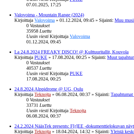
07.01.2025, 17:25
Valovoima - Mountain Range (2024)
Kirjoittaja
Valovoima
»
01.12.2024, 09:45
» Sijainti:
Muu musi
0
Vastaukset
35958
Luettu
Uusin viesti
Kirjoittaja
Valovoima
01.12.2024, 09:45
La 24.8.2024 FREAKY DISCO! @ Kulttuuritallit, Kouvola
Kirjoittaja
PUKE
»
17.08.2024, 00:25
» Sijainti:
Muut tapahtu
0
Vastaukset
40537
Luettu
Uusin viesti
Kirjoittaja
PUKE
17.08.2024, 00:25
24.8.2024 Alppidrome @ UG, Oulu
Kirjoittaja
Teknojta
»
06.08.2024, 00:37
» Sijainti:
Tapahtumat
0
Vastaukset
33731
Luettu
Uusin viesti
Kirjoittaja
Teknojta
06.08.2024, 00:37
24.2.2024 NääsTek presents: F[r]EE -dokumenttielokuvan nä
Kirjoittaja
Teknojta
»
18.04.2024, 14:32
» Sijainti:
Yleistä kesk