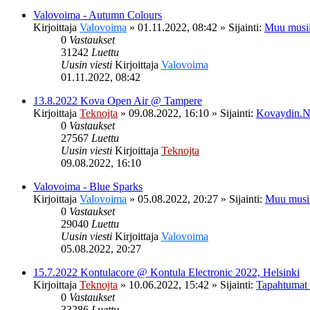
Valovoima - Autumn Colours
Kirjoittaja
Valovoima
»
01.11.2022, 08:42
» Sijainti:
Muu musii
0
Vastaukset
31242
Luettu
Uusin viesti
Kirjoittaja
Valovoima
01.11.2022, 08:42
13.8.2022 Kova Open Air @ Tampere
Kirjoittaja
Teknojta
»
09.08.2022, 16:10
» Sijainti:
Kovaydin.N
0
Vastaukset
27567
Luettu
Uusin viesti
Kirjoittaja
Teknojta
09.08.2022, 16:10
Valovoima - Blue Sparks
Kirjoittaja
Valovoima
»
05.08.2022, 20:27
» Sijainti:
Muu musi
0
Vastaukset
29040
Luettu
Uusin viesti
Kirjoittaja
Valovoima
05.08.2022, 20:27
15.7.2022 Kontulacore @ Kontula Electronic 2022, Helsinki
Kirjoittaja
Teknojta
»
10.06.2022, 15:42
» Sijainti:
Tapahtumat
0
Vastaukset
33286
Luettu