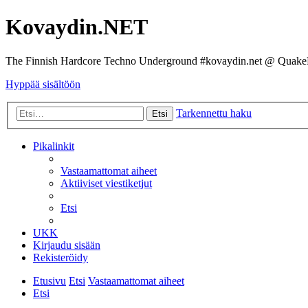
Kovaydin.NET
The Finnish Hardcore Techno Underground #kovaydin.net @ Quake
Hyppää sisältöön
Tarkennettu haku
Etsi
Pikalinkit
Vastaamattomat aiheet
Aktiiviset viestiketjut
Etsi
UKK
Kirjaudu sisään
Rekisteröidy
Etusivu
Etsi
Vastaamattomat aiheet
Etsi