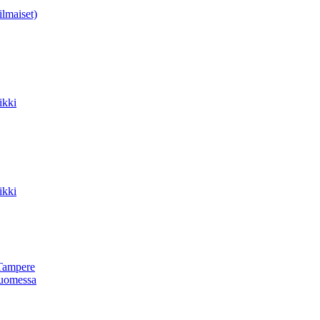
ilmaiset)
ikki
ikki
Tampere
uomessa