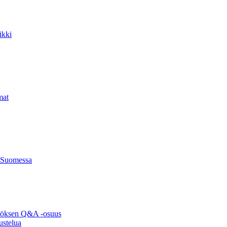
ikki
mat
 Suomessa
ytöksen Q&A -osuus
ustelua