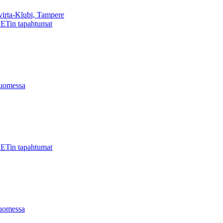
virta-Klubi, Tampere
ETin tapahtumat
uomessa
ETin tapahtumat
uomessa