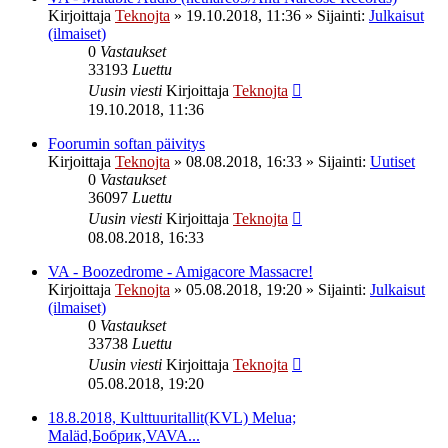
Kirjoittaja
Teknojta
»
19.10.2018, 11:36
» Sijainti:
Julkaisut
(ilmaiset)
0
Vastaukset
33193
Luettu
Uusin viesti
Kirjoittaja
Teknojta
19.10.2018, 11:36
Foorumin softan päivitys
Kirjoittaja
Teknojta
»
08.08.2018, 16:33
» Sijainti:
Uutiset
0
Vastaukset
36097
Luettu
Uusin viesti
Kirjoittaja
Teknojta
08.08.2018, 16:33
VA - Boozedrome - Amigacore Massacre!
Kirjoittaja
Teknojta
»
05.08.2018, 19:20
» Sijainti:
Julkaisut
(ilmaiset)
0
Vastaukset
33738
Luettu
Uusin viesti
Kirjoittaja
Teknojta
05.08.2018, 19:20
18.8.2018, Kulttuuritallit(KVL) Melua;
Maläd,Бобрик,VAVA...