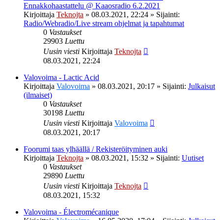
Ennakkohaastattelu @ Kaaosradio 6.2.2021
Kirjoittaja
Teknojta
»
08.03.2021, 22:24
» Sijainti:
Radio/Webradio/Live stream ohjelmat ja tapahtumat
0
Vastaukset
29903
Luettu
Uusin viesti
Kirjoittaja
Teknojta
08.03.2021, 22:24
Valovoima - Lactic Acid
Kirjoittaja
Valovoima
»
08.03.2021, 20:17
» Sijainti:
Julkaisut
(ilmaiset)
0
Vastaukset
30198
Luettu
Uusin viesti
Kirjoittaja
Valovoima
08.03.2021, 20:17
Foorumi taas ylhäällä / Rekisteröityminen auki
Kirjoittaja
Teknojta
»
08.03.2021, 15:32
» Sijainti:
Uutiset
0
Vastaukset
29890
Luettu
Uusin viesti
Kirjoittaja
Teknojta
08.03.2021, 15:32
Valovoima - Électromécanique