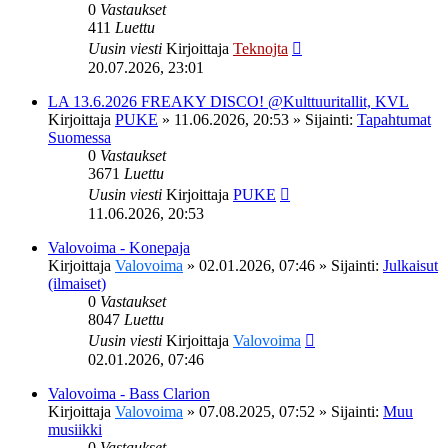
0
Vastaukset
411
Luettu
Uusin viesti
Kirjoittaja
Teknojta
20.07.2026, 23:01
LA 13.6.2026 FREAKY DISCO! @Kulttuuritallit, KVL
Kirjoittaja
PUKE
»
11.06.2026, 20:53
» Sijainti:
Tapahtumat
Suomessa
0
Vastaukset
3671
Luettu
Uusin viesti
Kirjoittaja
PUKE
11.06.2026, 20:53
Valovoima - Konepaja
Kirjoittaja
Valovoima
»
02.01.2026, 07:46
» Sijainti:
Julkaisut
(ilmaiset)
0
Vastaukset
8047
Luettu
Uusin viesti
Kirjoittaja
Valovoima
02.01.2026, 07:46
Valovoima - Bass Clarion
Kirjoittaja
Valovoima
»
07.08.2025, 07:52
» Sijainti:
Muu
musiikki
0
Vastaukset