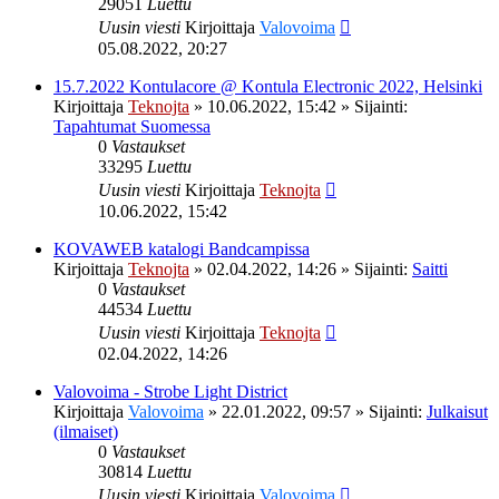
29051
Luettu
Uusin viesti
Kirjoittaja
Valovoima
05.08.2022, 20:27
15.7.2022 Kontulacore @ Kontula Electronic 2022, Helsinki
Kirjoittaja
Teknojta
»
10.06.2022, 15:42
» Sijainti:
Tapahtumat Suomessa
0
Vastaukset
33295
Luettu
Uusin viesti
Kirjoittaja
Teknojta
10.06.2022, 15:42
KOVAWEB katalogi Bandcampissa
Kirjoittaja
Teknojta
»
02.04.2022, 14:26
» Sijainti:
Saitti
0
Vastaukset
44534
Luettu
Uusin viesti
Kirjoittaja
Teknojta
02.04.2022, 14:26
Valovoima - Strobe Light District
Kirjoittaja
Valovoima
»
22.01.2022, 09:57
» Sijainti:
Julkaisut
(ilmaiset)
0
Vastaukset
30814
Luettu
Uusin viesti
Kirjoittaja
Valovoima