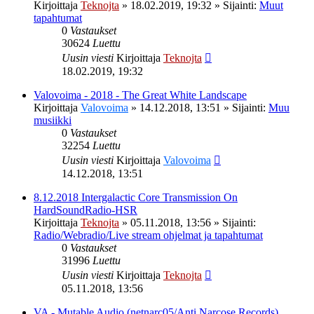
Kirjoittaja
Teknojta
»
18.02.2019, 19:32
» Sijainti:
Muut
tapahtumat
0
Vastaukset
30624
Luettu
Uusin viesti
Kirjoittaja
Teknojta
18.02.2019, 19:32
Valovoima - 2018 - The Great White Landscape
Kirjoittaja
Valovoima
»
14.12.2018, 13:51
» Sijainti:
Muu
musiikki
0
Vastaukset
32254
Luettu
Uusin viesti
Kirjoittaja
Valovoima
14.12.2018, 13:51
8.12.2018 Intergalactic Core Transmission On
HardSoundRadio-HSR
Kirjoittaja
Teknojta
»
05.11.2018, 13:56
» Sijainti:
Radio/Webradio/Live stream ohjelmat ja tapahtumat
0
Vastaukset
31996
Luettu
Uusin viesti
Kirjoittaja
Teknojta
05.11.2018, 13:56
VA - Mutable Audio (netnarc05/Anti Narcose Records)