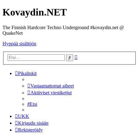
Kovaydin.NET
The Finnish Hardcore Techno Underground #kovaydin.net @
QuakeNet
Hyppää sisältöön
Tarkennettu
Etsi
haku
Pikalinkit
Vastaamattomat aiheet
Aktiiviset viestiketjut
Etsi
UKK
Kirjaudu sisään
Rekisteröidy