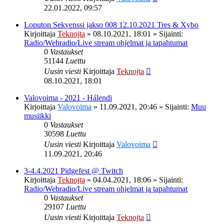
22.01.2022, 09:57
Loputon Sekvenssi jakso 008 12.10.2021 Tres & Xybo
Kirjoittaja
Teknojta
»
08.10.2021, 18:01
» Sijainti:
Radio/Webradio/Live stream ohjelmat ja tapahtumat
0
Vastaukset
51144
Luettu
Uusin viesti
Kirjoittaja
Teknojta
08.10.2021, 18:01
Valovoima - 2021 - Hálendi
Kirjoittaja
Valovoima
»
11.09.2021, 20:46
» Sijainti:
Muu
musiikki
0
Vastaukset
30598
Luettu
Uusin viesti
Kirjoittaja
Valovoima
11.09.2021, 20:46
3-4.4.2021 Pidgefest @ Twitch
Kirjoittaja
Teknojta
»
04.04.2021, 18:06
» Sijainti:
Radio/Webradio/Live stream ohjelmat ja tapahtumat
0
Vastaukset
29107
Luettu
Uusin viesti
Kirjoittaja
Teknojta