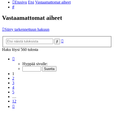
Etusivu
Etsi
Vastaamattomat aiheet
Etsi
Vastaamattomat aiheet
Siirry tarkennettuun hakuun
Tarkennettu
Etsi
haku
Haku löysi 560 tulosta
Sivu
1
/
12
Hyppää sivulle:
1
2
3
4
5
…
12
Seuraava