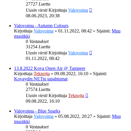
27727
Luettu
Uusin viesti
Kirjoittaja
Valovoima
08.06.2023, 20:38
Valovoima - Autumn Colours
Kirjoittaja
Valovoima
»
01.11.2022, 08:42
» Sijainti:
Muu
musiikki
0
Vastaukset
31254
Luettu
Uusin viesti
Kirjoittaja
Valovoima
01.11.2022, 08:42
13.8.2022 Kova Open Air @ Tampere
Kirjoittaja
Teknojta
»
09.08.2022, 16:10
» Sijainti:
Kovaydin.NETin tapahtumat
0
Vastaukset
27574
Luettu
Uusin viesti
Kirjoittaja
Teknojta
09.08.2022, 16:10
Valovoima - Blue Sparks
Kirjoittaja
Valovoima
»
05.08.2022, 20:27
» Sijainti:
Muu
musiikki
0
Vastaukset