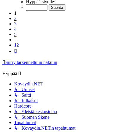
1
/
12
Hyppää sivulle:
1
2
3
4
5
…
12
Seuraava
Siirry tarkennettuun hakuun
Hyppää
Kovaydin.NET
↳ Uutiset
↳ Saitti
↳ Julkaisut
Hardcore
↳ Yleistä keskustelua
↳ Suomen Skene
Tapahtumat
↳ Kovaydin.NETin tapahtumat