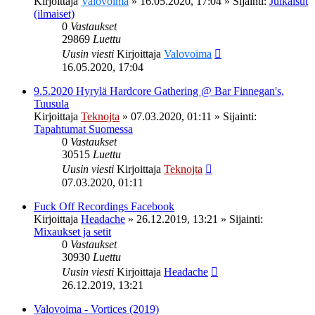
Kirjoittaja
Valovoima
»
16.05.2020, 17:04
» Sijainti:
Julkaisut
(ilmaiset)
0
Vastaukset
29869
Luettu
Uusin viesti
Kirjoittaja
Valovoima
16.05.2020, 17:04
9.5.2020 Hyrylä Hardcore Gathering @ Bar Finnegan's,
Tuusula
Kirjoittaja
Teknojta
»
07.03.2020, 01:11
» Sijainti:
Tapahtumat Suomessa
0
Vastaukset
30515
Luettu
Uusin viesti
Kirjoittaja
Teknojta
07.03.2020, 01:11
Fuck Off Recordings Facebook
Kirjoittaja
Headache
»
26.12.2019, 13:21
» Sijainti:
Mixaukset ja setit
0
Vastaukset
30930
Luettu
Uusin viesti
Kirjoittaja
Headache
26.12.2019, 13:21
Valovoima - Vortices (2019)