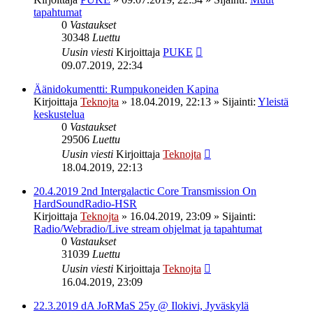
tapahtumat
0
Vastaukset
30348
Luettu
Uusin viesti
Kirjoittaja
PUKE
09.07.2019, 22:34
Äänidokumentti: Rumpukoneiden Kapina
Kirjoittaja
Teknojta
»
18.04.2019, 22:13
» Sijainti:
Yleistä
keskustelua
0
Vastaukset
29506
Luettu
Uusin viesti
Kirjoittaja
Teknojta
18.04.2019, 22:13
20.4.2019 2nd Intergalactic Core Transmission On
HardSoundRadio-HSR
Kirjoittaja
Teknojta
»
16.04.2019, 23:09
» Sijainti:
Radio/Webradio/Live stream ohjelmat ja tapahtumat
0
Vastaukset
31039
Luettu
Uusin viesti
Kirjoittaja
Teknojta
16.04.2019, 23:09
22.3.2019 dA JoRMaS 25y @ Ilokivi, Jyväskylä