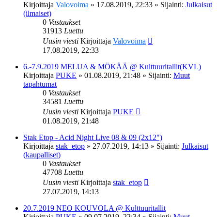
Kirjoittaja
Valovoima
»
17.08.2019, 22:33
» Sijainti:
Julkaisut
(ilmaiset)
0
Vastaukset
31913
Luettu
Uusin viesti
Kirjoittaja
Valovoima
17.08.2019, 22:33
6.-7.9.2019 MELUA & MÖKÄÄ @ Kulttuuritallit(KVL)
Kirjoittaja
PUKE
»
01.08.2019, 21:48
» Sijainti:
Muut
tapahtumat
0
Vastaukset
34581
Luettu
Uusin viesti
Kirjoittaja
PUKE
01.08.2019, 21:48
Stak Etop - Acid Night Live 08 & 09 (2x12")
Kirjoittaja
stak_etop
»
27.07.2019, 14:13
» Sijainti:
Julkaisut
(kaupalliset)
0
Vastaukset
47708
Luettu
Uusin viesti
Kirjoittaja
stak_etop
27.07.2019, 14:13
20.7.2019 NEO KOUVOLA @ Kulttuuritallit
Kirjoittaja
PUKE
»
09.07.2019, 22:34
» Sijainti:
Muut