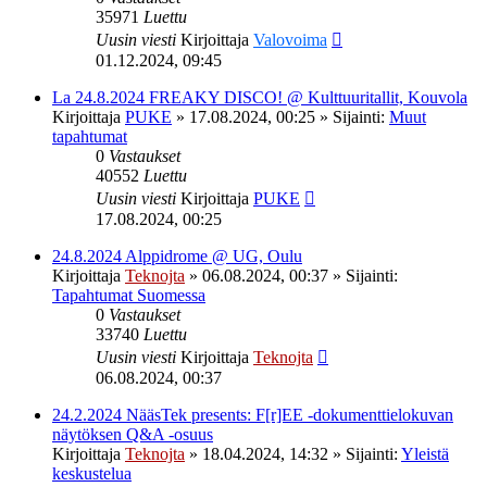
35971
Luettu
Uusin viesti
Kirjoittaja
Valovoima
01.12.2024, 09:45
La 24.8.2024 FREAKY DISCO! @ Kulttuuritallit, Kouvola
Kirjoittaja
PUKE
»
17.08.2024, 00:25
» Sijainti:
Muut
tapahtumat
0
Vastaukset
40552
Luettu
Uusin viesti
Kirjoittaja
PUKE
17.08.2024, 00:25
24.8.2024 Alppidrome @ UG, Oulu
Kirjoittaja
Teknojta
»
06.08.2024, 00:37
» Sijainti:
Tapahtumat Suomessa
0
Vastaukset
33740
Luettu
Uusin viesti
Kirjoittaja
Teknojta
06.08.2024, 00:37
24.2.2024 NääsTek presents: F[r]EE -dokumenttielokuvan
näytöksen Q&A -osuus
Kirjoittaja
Teknojta
»
18.04.2024, 14:32
» Sijainti:
Yleistä
keskustelua