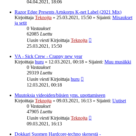
04.04.2021, 18:06
Razor Edge Presents Artskorps K-net Label (2021 Mix)
Kirjoittaja
Teknojta
»
25.03.2021, 15:50
» Sijainti:
Mixaukset
ja setit
0
Vastaukset
62085
Luettu
Uusin viesti
Kirjoittaja
Teknojta
25.03.2021, 15:50
VA - Sick Crew - Crappy new year
Kirjoittaja
huru
»
12.03.2021, 00:18
» Sijainti:
Muu musiikki
0
Vastaukset
29319
Luettu
Uusin viesti
Kirjoittaja
huru
12.03.2021, 00:18
Muutoksia videoiden/biisien yms. upottamiseen
Kirjoittaja
Teknojta
»
09.03.2021, 16:13
» Sijainti:
Uutiset
0
Vastaukset
47905
Luettu
Uusin viesti
Kirjoittaja
Teknojta
09.03.2021, 16:13
Dokkari Suomen Hardcore-techno skenestä -