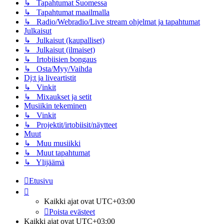
↳ Tapahtumat Suomessa
↳ Tapahtumat maailmalla
↳ Radio/Webradio/Live stream ohjelmat ja tapahtumat
Julkaisut
↳ Julkaisut (kaupalliset)
↳ Julkaisut (ilmaiset)
↳ Irtobiisien bongaus
↳ Osta/Myy/Vaihda
Dj:t ja liveartistit
↳ Vinkit
↳ Mixaukset ja setit
Musiikin tekeminen
↳ Vinkit
↳ Projektit/irtobiisit/näytteet
Muut
↳ Muu musiikki
↳ Muut tapahtumat
↳ Ylijäämä
Etusivu
Kaikki ajat ovat
UTC+03:00
Poista evästeet
Kaikki ajat ovat
UTC+03:00