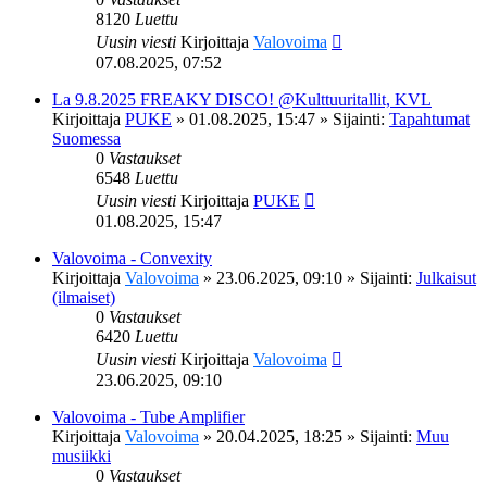
8120
Luettu
Uusin viesti
Kirjoittaja
Valovoima
07.08.2025, 07:52
La 9.8.2025 FREAKY DISCO! @Kulttuuritallit, KVL
Kirjoittaja
PUKE
»
01.08.2025, 15:47
» Sijainti:
Tapahtumat
Suomessa
0
Vastaukset
6548
Luettu
Uusin viesti
Kirjoittaja
PUKE
01.08.2025, 15:47
Valovoima - Convexity
Kirjoittaja
Valovoima
»
23.06.2025, 09:10
» Sijainti:
Julkaisut
(ilmaiset)
0
Vastaukset
6420
Luettu
Uusin viesti
Kirjoittaja
Valovoima
23.06.2025, 09:10
Valovoima - Tube Amplifier
Kirjoittaja
Valovoima
»
20.04.2025, 18:25
» Sijainti:
Muu
musiikki
0
Vastaukset