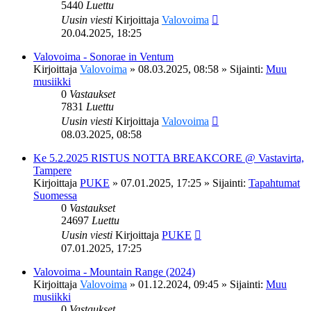
5440
Luettu
Uusin viesti
Kirjoittaja
Valovoima
20.04.2025, 18:25
Valovoima - Sonorae in Ventum
Kirjoittaja
Valovoima
»
08.03.2025, 08:58
» Sijainti:
Muu
musiikki
0
Vastaukset
7831
Luettu
Uusin viesti
Kirjoittaja
Valovoima
08.03.2025, 08:58
Ke 5.2.2025 RISTUS NOTTA BREAKCORE @ Vastavirta,
Tampere
Kirjoittaja
PUKE
»
07.01.2025, 17:25
» Sijainti:
Tapahtumat
Suomessa
0
Vastaukset
24697
Luettu
Uusin viesti
Kirjoittaja
PUKE
07.01.2025, 17:25
Valovoima - Mountain Range (2024)
Kirjoittaja
Valovoima
»
01.12.2024, 09:45
» Sijainti:
Muu
musiikki
0
Vastaukset