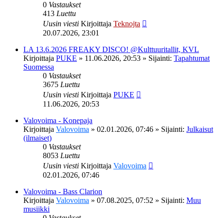
0
Vastaukset
413
Luettu
Uusin viesti
Kirjoittaja
Teknojta
20.07.2026, 23:01
LA 13.6.2026 FREAKY DISCO! @Kulttuuritallit, KVL
Kirjoittaja
PUKE
»
11.06.2026, 20:53
» Sijainti:
Tapahtumat
Suomessa
0
Vastaukset
3675
Luettu
Uusin viesti
Kirjoittaja
PUKE
11.06.2026, 20:53
Valovoima - Konepaja
Kirjoittaja
Valovoima
»
02.01.2026, 07:46
» Sijainti:
Julkaisut
(ilmaiset)
0
Vastaukset
8053
Luettu
Uusin viesti
Kirjoittaja
Valovoima
02.01.2026, 07:46
Valovoima - Bass Clarion
Kirjoittaja
Valovoima
»
07.08.2025, 07:52
» Sijainti:
Muu
musiikki
0
Vastaukset