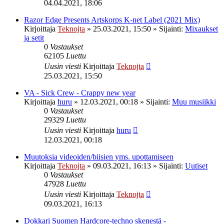
04.04.2021, 18:06
Razor Edge Presents Artskorps K-net Label (2021 Mix)
Kirjoittaja
Teknojta
»
25.03.2021, 15:50
» Sijainti:
Mixaukset
ja setit
0
Vastaukset
62105
Luettu
Uusin viesti
Kirjoittaja
Teknojta
25.03.2021, 15:50
VA - Sick Crew - Crappy new year
Kirjoittaja
huru
»
12.03.2021, 00:18
» Sijainti:
Muu musiikki
0
Vastaukset
29329
Luettu
Uusin viesti
Kirjoittaja
huru
12.03.2021, 00:18
Muutoksia videoiden/biisien yms. upottamiseen
Kirjoittaja
Teknojta
»
09.03.2021, 16:13
» Sijainti:
Uutiset
0
Vastaukset
47928
Luettu
Uusin viesti
Kirjoittaja
Teknojta
09.03.2021, 16:13
Dokkari Suomen Hardcore-techno skenestä -