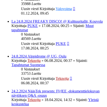
35988
Luettu
Uusin viesti
Kirjoittaja
Valovoima
01.12.2024, 09:45
La 24.8.2024 FREAKY DISCO! @ Kulttuuritallit, Kouvola
Kirjoittaja
PUKE
»
17.08.2024, 00:25
» Sijainti:
Muut
tapahtumat
0
Vastaukset
40569
Luettu
Uusin viesti
Kirjoittaja
PUKE
17.08.2024, 00:25
24.8.2024 Alppidrome @ UG, Oulu
Kirjoittaja
Teknojta
»
06.08.2024, 00:37
» Sijainti:
Tapahtumat Suomessa
0
Vastaukset
33753
Luettu
Uusin viesti
Kirjoittaja
Teknojta
06.08.2024, 00:37
24.2.2024 NääsTek presents: F[r]EE -dokumenttielokuvan
näytöksen Q&A -osuus
Kirjoittaja
Teknojta
»
18.04.2024, 14:32
» Sijainti:
Yleistä
keskustelua