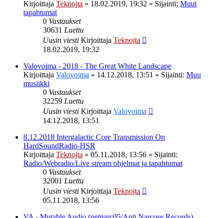
Kirjoittaja
Teknojta
»
18.02.2019, 19:32
» Sijainti:
Muut
tapahtumat
0
Vastaukset
30631
Luettu
Uusin viesti
Kirjoittaja
Teknojta
18.02.2019, 19:32
Valovoima - 2018 - The Great White Landscape
Kirjoittaja
Valovoima
»
14.12.2018, 13:51
» Sijainti:
Muu
musiikki
0
Vastaukset
32259
Luettu
Uusin viesti
Kirjoittaja
Valovoima
14.12.2018, 13:51
8.12.2018 Intergalactic Core Transmission On
HardSoundRadio-HSR
Kirjoittaja
Teknojta
»
05.11.2018, 13:56
» Sijainti:
Radio/Webradio/Live stream ohjelmat ja tapahtumat
0
Vastaukset
32001
Luettu
Uusin viesti
Kirjoittaja
Teknojta
05.11.2018, 13:56
VA - Mutable Audio (netnarc05/Anti Narcose Records)