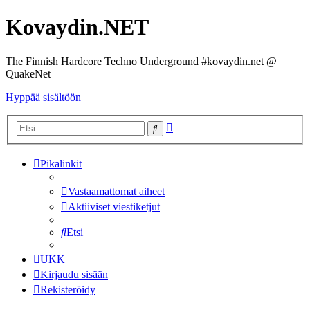
Kovaydin.NET
The Finnish Hardcore Techno Underground #kovaydin.net @
QuakeNet
Hyppää sisältöön
Tarkennettu
Etsi
haku
Pikalinkit
Vastaamattomat aiheet
Aktiiviset viestiketjut
Etsi
UKK
Kirjaudu sisään
Rekisteröidy