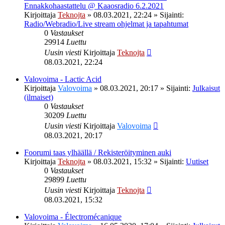
Ennakkohaastattelu @ Kaaosradio 6.2.2021
Kirjoittaja
Teknojta
»
08.03.2021, 22:24
» Sijainti:
Radio/Webradio/Live stream ohjelmat ja tapahtumat
0
Vastaukset
29914
Luettu
Uusin viesti
Kirjoittaja
Teknojta
08.03.2021, 22:24
Valovoima - Lactic Acid
Kirjoittaja
Valovoima
»
08.03.2021, 20:17
» Sijainti:
Julkaisut
(ilmaiset)
0
Vastaukset
30209
Luettu
Uusin viesti
Kirjoittaja
Valovoima
08.03.2021, 20:17
Foorumi taas ylhäällä / Rekisteröityminen auki
Kirjoittaja
Teknojta
»
08.03.2021, 15:32
» Sijainti:
Uutiset
0
Vastaukset
29899
Luettu
Uusin viesti
Kirjoittaja
Teknojta
08.03.2021, 15:32
Valovoima - Électromécanique