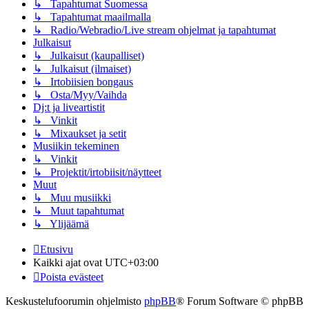
↳ Tapahtumat Suomessa
↳ Tapahtumat maailmalla
↳ Radio/Webradio/Live stream ohjelmat ja tapahtumat
Julkaisut
↳ Julkaisut (kaupalliset)
↳ Julkaisut (ilmaiset)
↳ Irtobiisien bongaus
↳ Osta/Myy/Vaihda
Dj:t ja liveartistit
↳ Vinkit
↳ Mixaukset ja setit
Musiikin tekeminen
↳ Vinkit
↳ Projektit/irtobiisit/näytteet
Muut
↳ Muu musiikki
↳ Muut tapahtumat
↳ Ylijäämä
Etusivu
Kaikki ajat ovat
UTC+03:00
Poista evästeet
Keskustelufoorumin ohjelmisto
phpBB
® Forum Software © phpBB