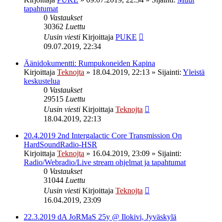
tapahtumat
0
Vastaukset
30362
Luettu
Uusin viesti
Kirjoittaja
PUKE
09.07.2019, 22:34
Äänidokumentti: Rumpukoneiden Kapina
Kirjoittaja
Teknojta
»
18.04.2019, 22:13
» Sijainti:
Yleistä
keskustelua
0
Vastaukset
29515
Luettu
Uusin viesti
Kirjoittaja
Teknojta
18.04.2019, 22:13
20.4.2019 2nd Intergalactic Core Transmission On
HardSoundRadio-HSR
Kirjoittaja
Teknojta
»
16.04.2019, 23:09
» Sijainti:
Radio/Webradio/Live stream ohjelmat ja tapahtumat
0
Vastaukset
31044
Luettu
Uusin viesti
Kirjoittaja
Teknojta
16.04.2019, 23:09
22.3.2019 dA JoRMaS 25y @ Ilokivi, Jyväskylä