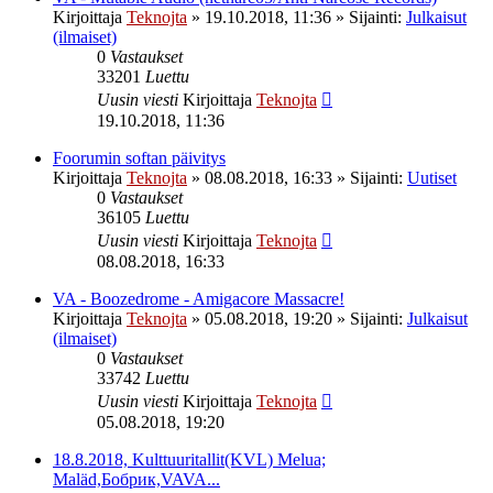
Kirjoittaja
Teknojta
»
19.10.2018, 11:36
» Sijainti:
Julkaisut
(ilmaiset)
0
Vastaukset
33201
Luettu
Uusin viesti
Kirjoittaja
Teknojta
19.10.2018, 11:36
Foorumin softan päivitys
Kirjoittaja
Teknojta
»
08.08.2018, 16:33
» Sijainti:
Uutiset
0
Vastaukset
36105
Luettu
Uusin viesti
Kirjoittaja
Teknojta
08.08.2018, 16:33
VA - Boozedrome - Amigacore Massacre!
Kirjoittaja
Teknojta
»
05.08.2018, 19:20
» Sijainti:
Julkaisut
(ilmaiset)
0
Vastaukset
33742
Luettu
Uusin viesti
Kirjoittaja
Teknojta
05.08.2018, 19:20
18.8.2018, Kulttuuritallit(KVL) Melua;
Maläd,Бобрик,VAVA...