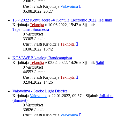
29062
Luettu
Uusin viesti
Kirjoittaja
Valovoima
05.08.2022, 20:27
15.7.2022 Kontulacore @ Kontula Electronic 2022, Helsinki
Kirjoittaja
Teknojta
»
10.06.2022, 15:42
» Sijainti:
Tapahtumat Suomessa
0
Vastaukset
33305
Luettu
Uusin viesti
Kirjoittaja
Teknojta
10.06.2022, 15:42
KOVAWEB katalogi Bandcampissa
Kirjoittaja
Teknojta
»
02.04.2022, 14:26
» Sijainti:
Saitti
0
Vastaukset
44553
Luettu
Uusin viesti
Kirjoittaja
Teknojta
02.04.2022, 14:26
Valovoima - Strobe Light District
Kirjoittaja
Valovoima
»
22.01.2022, 09:57
» Sijainti:
Julkaisut
(ilmaiset)
0
Vastaukset
30826
Luettu
Uusin viesti
Kirjoittaja
Valovoima