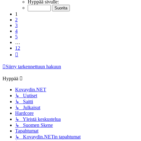
1
/
12
Hyppää sivulle:
1
2
3
4
5
…
12
Seuraava
Siirry tarkennettuun hakuun
Hyppää
Kovaydin.NET
↳ Uutiset
↳ Saitti
↳ Julkaisut
Hardcore
↳ Yleistä keskustelua
↳ Suomen Skene
Tapahtumat
↳ Kovaydin.NETin tapahtumat