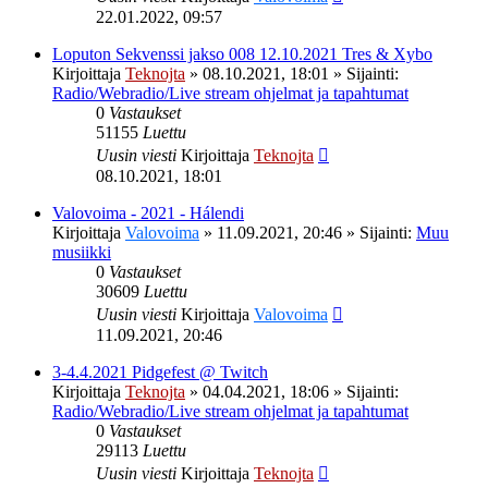
22.01.2022, 09:57
Loputon Sekvenssi jakso 008 12.10.2021 Tres & Xybo
Kirjoittaja
Teknojta
»
08.10.2021, 18:01
» Sijainti:
Radio/Webradio/Live stream ohjelmat ja tapahtumat
0
Vastaukset
51155
Luettu
Uusin viesti
Kirjoittaja
Teknojta
08.10.2021, 18:01
Valovoima - 2021 - Hálendi
Kirjoittaja
Valovoima
»
11.09.2021, 20:46
» Sijainti:
Muu
musiikki
0
Vastaukset
30609
Luettu
Uusin viesti
Kirjoittaja
Valovoima
11.09.2021, 20:46
3-4.4.2021 Pidgefest @ Twitch
Kirjoittaja
Teknojta
»
04.04.2021, 18:06
» Sijainti:
Radio/Webradio/Live stream ohjelmat ja tapahtumat
0
Vastaukset
29113
Luettu
Uusin viesti
Kirjoittaja
Teknojta