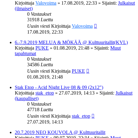
Kirjoittaja
Valovoima
»
17.08.2019, 22:33
» Sijainti:
Julkaisut
(ilmaiset)
0
Vastaukset
31918
Luettu
Uusin viesti
Kirjoittaja
Valovoima
17.08.2019, 22:33
6.-7.9.2019 MELUA & MÖKÄÄ @ Kulttuuritallit(KVL)
Kirjoittaja
PUKE
»
01.08.2019, 21:48
» Sijainti:
Muut
tapahtumat
0
Vastaukset
34586
Luettu
Uusin viesti
Kirjoittaja
PUKE
01.08.2019, 21:48
Stak Etop - Acid Night Live 08 & 09 (2x12")
Kirjoittaja
stak_etop
»
27.07.2019, 14:13
» Sijainti:
Julkaisut
(kaupalliset)
0
Vastaukset
47718
Luettu
Uusin viesti
Kirjoittaja
stak_etop
27.07.2019, 14:13
20.7.2019 NEO KOUVOLA @ Kulttuuritallit
Kirjoittaja
PUKE
»
09.07.2019, 22:34
» Sijainti:
Muut