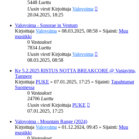
5448
Luettu
Uusin viesti
Kirjoittaja
Valovoima
20.04.2025, 18:25
Valovoima - Sonorae in Ventum
Kirjoittaja
Valovoima
»
08.03.2025, 08:58
» Sijainti:
Muu
musiikki
0
Vastaukset
7834
Luettu
Uusin viesti
Kirjoittaja
Valovoima
08.03.2025, 08:58
Ke 5.2.2025 RISTUS NOTTA BREAKCORE @ Vastavirta,
Tampere
Kirjoittaja
PUKE
»
07.01.2025, 17:25
» Sijainti:
Tapahtumat
Suomessa
0
Vastaukset
24706
Luettu
Uusin viesti
Kirjoittaja
PUKE
07.01.2025, 17:25
Valovoima - Mountain Range (2024)
Kirjoittaja
Valovoima
»
01.12.2024, 09:45
» Sijainti:
Muu
musiikki
0
Vastaukset