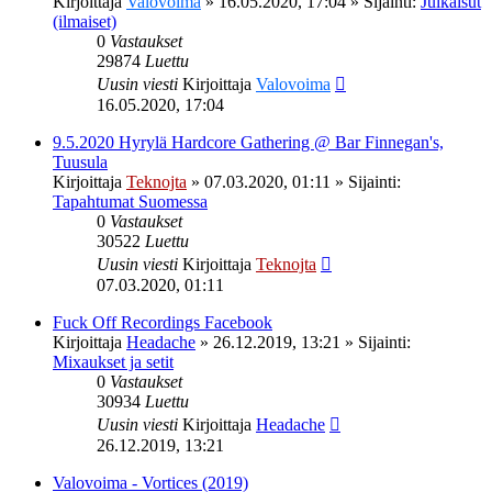
Kirjoittaja
Valovoima
»
16.05.2020, 17:04
» Sijainti:
Julkaisut
(ilmaiset)
0
Vastaukset
29874
Luettu
Uusin viesti
Kirjoittaja
Valovoima
16.05.2020, 17:04
9.5.2020 Hyrylä Hardcore Gathering @ Bar Finnegan's,
Tuusula
Kirjoittaja
Teknojta
»
07.03.2020, 01:11
» Sijainti:
Tapahtumat Suomessa
0
Vastaukset
30522
Luettu
Uusin viesti
Kirjoittaja
Teknojta
07.03.2020, 01:11
Fuck Off Recordings Facebook
Kirjoittaja
Headache
»
26.12.2019, 13:21
» Sijainti:
Mixaukset ja setit
0
Vastaukset
30934
Luettu
Uusin viesti
Kirjoittaja
Headache
26.12.2019, 13:21
Valovoima - Vortices (2019)