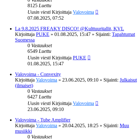
8125
Luettu
Uusin viesti
Kirjoittaja
Valovoima
07.08.2025, 07:52
La 9.8.2025 FREAKY DISCO! @Kulttuuritallit, KVL
Kirjoittaja
PUKE
»
01.08.2025, 15:47
» Sijainti:
Tapahtumat
Suomessa
0
Vastaukset
6549
Luettu
Uusin viesti
Kirjoittaja
PUKE
01.08.2025, 15:47
Valovoima - Convexity
Kirjoittaja
Valovoima
»
23.06.2025, 09:10
» Sijainti:
Julkaisut
(ilmaiset)
0
Vastaukset
6427
Luettu
Uusin viesti
Kirjoittaja
Valovoima
23.06.2025, 09:10
Valovoima - Tube Amplifier
Kirjoittaja
Valovoima
»
20.04.2025, 18:25
» Sijainti:
Muu
musiikki
0
Vastaukset