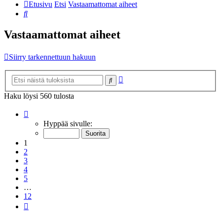
Etusivu
Etsi
Vastaamattomat aiheet
Etsi
Vastaamattomat aiheet
Siirry tarkennettuun hakuun
Tarkennettu
Etsi
haku
Haku löysi 560 tulosta
Sivu
1
/
12
Hyppää sivulle:
1
2
3
4
5
…
12
Seuraava