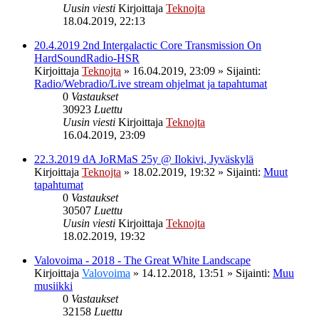
Uusin viesti
Kirjoittaja
Teknojta
18.04.2019, 22:13
20.4.2019 2nd Intergalactic Core Transmission On
HardSoundRadio-HSR
Kirjoittaja
Teknojta
»
16.04.2019, 23:09
» Sijainti:
Radio/Webradio/Live stream ohjelmat ja tapahtumat
0
Vastaukset
30923
Luettu
Uusin viesti
Kirjoittaja
Teknojta
16.04.2019, 23:09
22.3.2019 dA JoRMaS 25y @ Ilokivi, Jyväskylä
Kirjoittaja
Teknojta
»
18.02.2019, 19:32
» Sijainti:
Muut
tapahtumat
0
Vastaukset
30507
Luettu
Uusin viesti
Kirjoittaja
Teknojta
18.02.2019, 19:32
Valovoima - 2018 - The Great White Landscape
Kirjoittaja
Valovoima
»
14.12.2018, 13:51
» Sijainti:
Muu
musiikki
0
Vastaukset
32158
Luettu