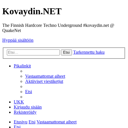
Kovaydin.NET
The Finnish Hardcore Techno Underground #kovaydin.net @
QuakeNet
Hyppää sisältöön
Tarkennettu haku
Etsi
Pikalinkit
Vastaamattomat aiheet
Aktiiviset viestiketjut
Etsi
UKK
Kirjaudu sisään
Rekisteröidy
Etusivu
Etsi
Vastaamattomat aiheet
Etsi