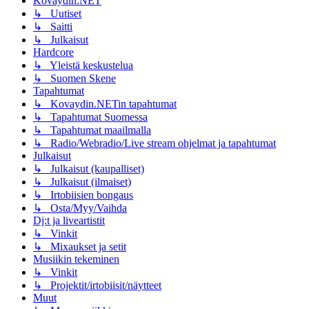
Kovaydin.NET
↳ Uutiset
↳ Saitti
↳ Julkaisut
Hardcore
↳ Yleistä keskustelua
↳ Suomen Skene
Tapahtumat
↳ Kovaydin.NETin tapahtumat
↳ Tapahtumat Suomessa
↳ Tapahtumat maailmalla
↳ Radio/Webradio/Live stream ohjelmat ja tapahtumat
Julkaisut
↳ Julkaisut (kaupalliset)
↳ Julkaisut (ilmaiset)
↳ Irtobiisien bongaus
↳ Osta/Myy/Vaihda
Dj:t ja liveartistit
↳ Vinkit
↳ Mixaukset ja setit
Musiikin tekeminen
↳ Vinkit
↳ Projektit/irtobiisit/näytteet
Muut