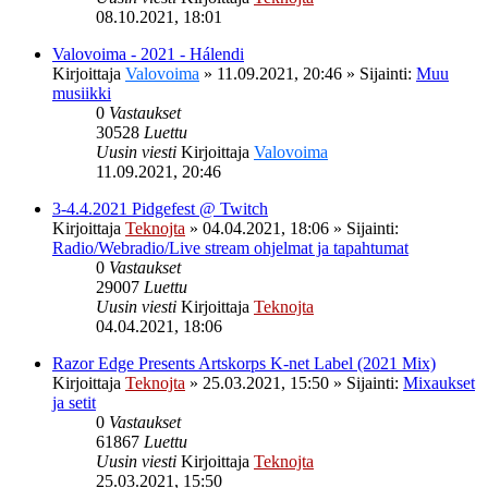
08.10.2021, 18:01
Valovoima - 2021 - Hálendi
Kirjoittaja
Valovoima
»
11.09.2021, 20:46
» Sijainti:
Muu
musiikki
0
Vastaukset
30528
Luettu
Uusin viesti
Kirjoittaja
Valovoima
11.09.2021, 20:46
3-4.4.2021 Pidgefest @ Twitch
Kirjoittaja
Teknojta
»
04.04.2021, 18:06
» Sijainti:
Radio/Webradio/Live stream ohjelmat ja tapahtumat
0
Vastaukset
29007
Luettu
Uusin viesti
Kirjoittaja
Teknojta
04.04.2021, 18:06
Razor Edge Presents Artskorps K-net Label (2021 Mix)
Kirjoittaja
Teknojta
»
25.03.2021, 15:50
» Sijainti:
Mixaukset
ja setit
0
Vastaukset
61867
Luettu
Uusin viesti
Kirjoittaja
Teknojta
25.03.2021, 15:50