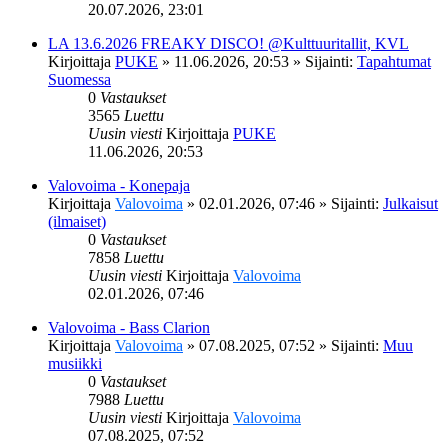
20.07.2026, 23:01
LA 13.6.2026 FREAKY DISCO! @Kulttuuritallit, KVL
Kirjoittaja
PUKE
»
11.06.2026, 20:53
» Sijainti:
Tapahtumat
Suomessa
0
Vastaukset
3565
Luettu
Uusin viesti
Kirjoittaja
PUKE
11.06.2026, 20:53
Valovoima - Konepaja
Kirjoittaja
Valovoima
»
02.01.2026, 07:46
» Sijainti:
Julkaisut
(ilmaiset)
0
Vastaukset
7858
Luettu
Uusin viesti
Kirjoittaja
Valovoima
02.01.2026, 07:46
Valovoima - Bass Clarion
Kirjoittaja
Valovoima
»
07.08.2025, 07:52
» Sijainti:
Muu
musiikki
0
Vastaukset
7988
Luettu
Uusin viesti
Kirjoittaja
Valovoima
07.08.2025, 07:52