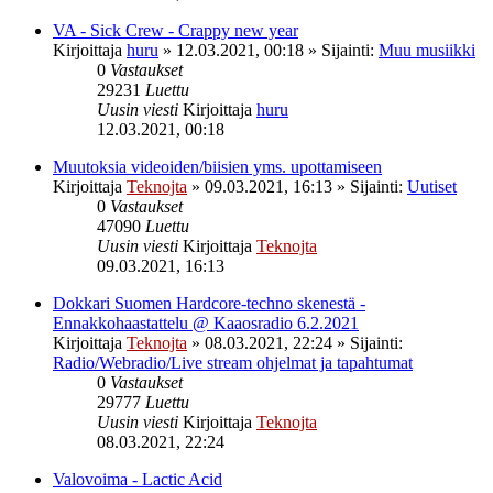
VA - Sick Crew - Crappy new year
Kirjoittaja
huru
»
12.03.2021, 00:18
» Sijainti:
Muu musiikki
0
Vastaukset
29231
Luettu
Uusin viesti
Kirjoittaja
huru
12.03.2021, 00:18
Muutoksia videoiden/biisien yms. upottamiseen
Kirjoittaja
Teknojta
»
09.03.2021, 16:13
» Sijainti:
Uutiset
0
Vastaukset
47090
Luettu
Uusin viesti
Kirjoittaja
Teknojta
09.03.2021, 16:13
Dokkari Suomen Hardcore-techno skenestä -
Ennakkohaastattelu @ Kaaosradio 6.2.2021
Kirjoittaja
Teknojta
»
08.03.2021, 22:24
» Sijainti:
Radio/Webradio/Live stream ohjelmat ja tapahtumat
0
Vastaukset
29777
Luettu
Uusin viesti
Kirjoittaja
Teknojta
08.03.2021, 22:24
Valovoima - Lactic Acid