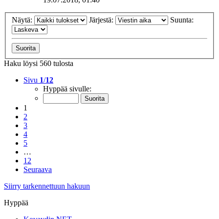
Näytä:
Järjestä:
Suunta:
Haku löysi 560 tulosta
Sivu
1
/
12
Hyppää sivulle:
1
2
3
4
5
…
12
Seuraava
Siirry tarkennettuun hakuun
Hyppää