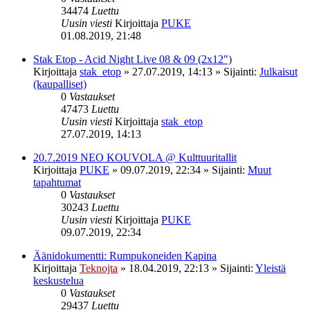
34474
Luettu
Uusin viesti
Kirjoittaja
PUKE
01.08.2019, 21:48
Stak Etop - Acid Night Live 08 & 09 (2x12")
Kirjoittaja
stak_etop
»
27.07.2019, 14:13
» Sijainti:
Julkaisut
(kaupalliset)
0
Vastaukset
47473
Luettu
Uusin viesti
Kirjoittaja
stak_etop
27.07.2019, 14:13
20.7.2019 NEO KOUVOLA @ Kulttuuritallit
Kirjoittaja
PUKE
»
09.07.2019, 22:34
» Sijainti:
Muut
tapahtumat
0
Vastaukset
30243
Luettu
Uusin viesti
Kirjoittaja
PUKE
09.07.2019, 22:34
Äänidokumentti: Rumpukoneiden Kapina
Kirjoittaja
Teknojta
»
18.04.2019, 22:13
» Sijainti:
Yleistä
keskustelua
0
Vastaukset
29437
Luettu