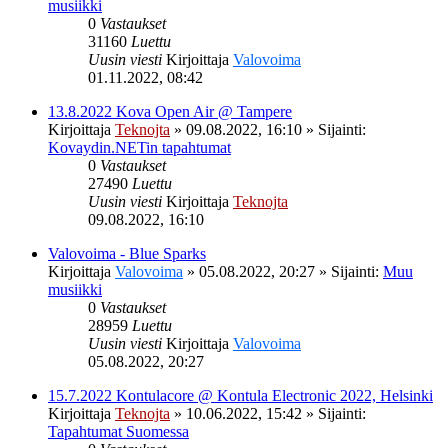
musiikki
0
Vastaukset
31160
Luettu
Uusin viesti
Kirjoittaja
Valovoima
01.11.2022, 08:42
13.8.2022 Kova Open Air @ Tampere
Kirjoittaja
Teknojta
»
09.08.2022, 16:10
» Sijainti:
Kovaydin.NETin tapahtumat
0
Vastaukset
27490
Luettu
Uusin viesti
Kirjoittaja
Teknojta
09.08.2022, 16:10
Valovoima - Blue Sparks
Kirjoittaja
Valovoima
»
05.08.2022, 20:27
» Sijainti:
Muu
musiikki
0
Vastaukset
28959
Luettu
Uusin viesti
Kirjoittaja
Valovoima
05.08.2022, 20:27
15.7.2022 Kontulacore @ Kontula Electronic 2022, Helsinki
Kirjoittaja
Teknojta
»
10.06.2022, 15:42
» Sijainti:
Tapahtumat Suomessa