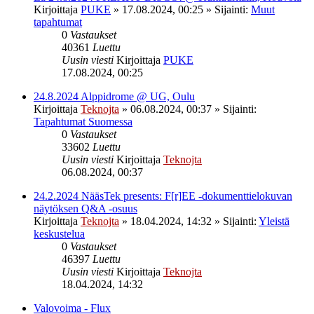
Kirjoittaja
PUKE
»
17.08.2024, 00:25
» Sijainti:
Muut
tapahtumat
0
Vastaukset
40361
Luettu
Uusin viesti
Kirjoittaja
PUKE
17.08.2024, 00:25
24.8.2024 Alppidrome @ UG, Oulu
Kirjoittaja
Teknojta
»
06.08.2024, 00:37
» Sijainti:
Tapahtumat Suomessa
0
Vastaukset
33602
Luettu
Uusin viesti
Kirjoittaja
Teknojta
06.08.2024, 00:37
24.2.2024 NääsTek presents: F[r]EE -dokumenttielokuvan
näytöksen Q&A -osuus
Kirjoittaja
Teknojta
»
18.04.2024, 14:32
» Sijainti:
Yleistä
keskustelua
0
Vastaukset
46397
Luettu
Uusin viesti
Kirjoittaja
Teknojta
18.04.2024, 14:32
Valovoima - Flux