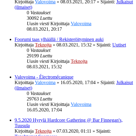
Kirjoittaja
Valovoima
»
08.03.2021, 20:17
» Sijainti:
Julkaisut
(ilmaiset)
0
Vastaukset
30092
Luettu
Uusin viesti
Kirjoittaja
Valovoima
08.03.2021, 20:17
Foorumi taas ylhäällä / Rekisteröityminen auki
Kirjoittaja
Teknojta
»
08.03.2021, 15:32
» Sijainti:
Uutiset
0
Vastaukset
29199
Luettu
Uusin viesti
Kirjoittaja
Teknojta
08.03.2021, 15:32
Valovoima - Électromécanique
Kirjoittaja
Valovoima
»
16.05.2020, 17:04
» Sijainti:
Julkaisut
(ilmaiset)
0
Vastaukset
29763
Luettu
Uusin viesti
Kirjoittaja
Valovoima
16.05.2020, 17:04
9.5.2020 Hyrylä Hardcore Gathering @ Bar Finnegan's,
Tuusula
Kirjoittaja
Teknojta
»
07.03.2020, 01:11
» Sijainti: