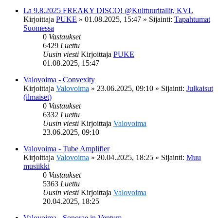
La 9.8.2025 FREAKY DISCO! @Kulttuuritallit, KVL
Kirjoittaja
PUKE
»
01.08.2025, 15:47
» Sijainti:
Tapahtumat
Suomessa
0
Vastaukset
6429
Luettu
Uusin viesti
Kirjoittaja
PUKE
01.08.2025, 15:47
Valovoima - Convexity
Kirjoittaja
Valovoima
»
23.06.2025, 09:10
» Sijainti:
Julkaisut
(ilmaiset)
0
Vastaukset
6332
Luettu
Uusin viesti
Kirjoittaja
Valovoima
23.06.2025, 09:10
Valovoima - Tube Amplifier
Kirjoittaja
Valovoima
»
20.04.2025, 18:25
» Sijainti:
Muu
musiikki
0
Vastaukset
5363
Luettu
Uusin viesti
Kirjoittaja
Valovoima
20.04.2025, 18:25
Valovoima - Sonorae in Ventum