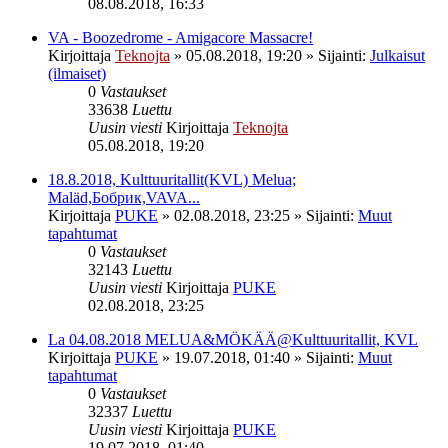
08.08.2018, 16:33
VA - Boozedrome - Amigacore Massacre!
Kirjoittaja
Teknojta
»
05.08.2018, 19:20
» Sijainti:
Julkaisut
(ilmaiset)
0
Vastaukset
33638
Luettu
Uusin viesti
Kirjoittaja
Teknojta
05.08.2018, 19:20
18.8.2018, Kulttuuritallit(KVL) Melua;
Maläd,Бобрик,VAVA...
Kirjoittaja
PUKE
»
02.08.2018, 23:25
» Sijainti:
Muut
tapahtumat
0
Vastaukset
32143
Luettu
Uusin viesti
Kirjoittaja
PUKE
02.08.2018, 23:25
La 04.08.2018 MELUA&MÖKÄÄ@Kulttuuritallit, KVL
Kirjoittaja
PUKE
»
19.07.2018, 01:40
» Sijainti:
Muut
tapahtumat
0
Vastaukset
32337
Luettu
Uusin viesti
Kirjoittaja
PUKE
19.07.2018, 01:40