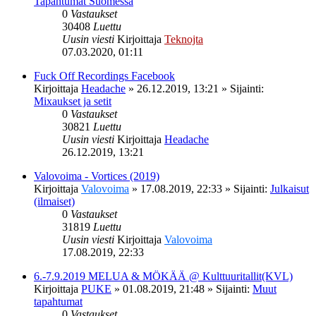
Tapahtumat Suomessa
0
Vastaukset
30408
Luettu
Uusin viesti
Kirjoittaja
Teknojta
07.03.2020, 01:11
Fuck Off Recordings Facebook
Kirjoittaja
Headache
»
26.12.2019, 13:21
» Sijainti:
Mixaukset ja setit
0
Vastaukset
30821
Luettu
Uusin viesti
Kirjoittaja
Headache
26.12.2019, 13:21
Valovoima - Vortices (2019)
Kirjoittaja
Valovoima
»
17.08.2019, 22:33
» Sijainti:
Julkaisut
(ilmaiset)
0
Vastaukset
31819
Luettu
Uusin viesti
Kirjoittaja
Valovoima
17.08.2019, 22:33
6.-7.9.2019 MELUA & MÖKÄÄ @ Kulttuuritallit(KVL)
Kirjoittaja
PUKE
»
01.08.2019, 21:48
» Sijainti:
Muut
tapahtumat
0
Vastaukset