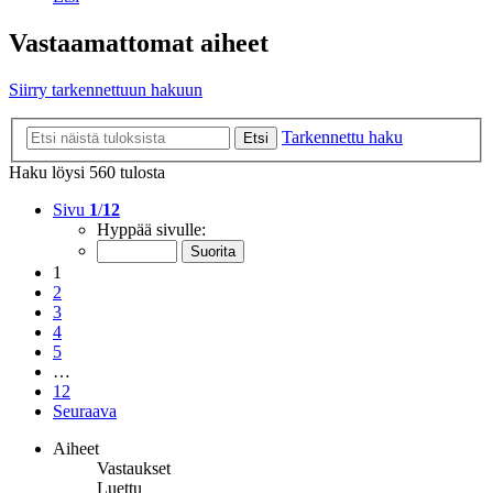
Vastaamattomat aiheet
Siirry tarkennettuun hakuun
Tarkennettu haku
Etsi
Haku löysi 560 tulosta
Sivu
1
/
12
Hyppää sivulle:
1
2
3
4
5
…
12
Seuraava
Aiheet
Vastaukset
Luettu