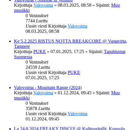
Kirjoittaja
Valovoima
»
08.03.2025, 08:58
» Sijainti:
Muu
musiikki
0
Vastaukset
7744
Luettu
Uusin viesti
Kirjoittaja
Valovoima
08.03.2025, 08:58
Ke 5.2.2025 RISTUS NOTTA BREAKCORE @ Vastavirta,
Tampere
Kirjoittaja
PUKE
»
07.01.2025, 17:25
» Sijainti:
Tapahtumat
Suomessa
0
Vastaukset
24559
Luettu
Uusin viesti
Kirjoittaja
PUKE
07.01.2025, 17:25
Valovoima - Mountain Range (2024)
Kirjoittaja
Valovoima
»
01.12.2024, 09:45
» Sijainti:
Muu
musiikki
0
Vastaukset
35878
Luettu
Uusin viesti
Kirjoittaja
Valovoima
01.12.2024, 09:45
La 24.8.2024 FREAKY DISCO! @ Kulttuuritallit, Kouvola