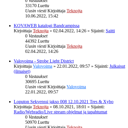
0
Vastaukset
33170
Luettu
Uusin viesti
Kirjoittaja
Teknojta
10.06.2022, 15:42
KOVAWEB katalogi Bandcampissa
Kirjoittaja
Teknojta
»
02.04.2022, 14:26
» Sijainti:
Saitti
0
Vastaukset
44392
Luettu
Uusin viesti
Kirjoittaja
Teknojta
02.04.2022, 14:26
Valovoima - Strobe Light District
Kirjoittaja
Valovoima
»
22.01.2022, 09:57
» Sijainti:
Julkaisut
(ilmaiset)
0
Vastaukset
30695
Luettu
Uusin viesti
Kirjoittaja
Valovoima
22.01.2022, 09:57
Loputon Sekvenssi jakso 008 12.10.2021 Tres & Xybo
Kirjoittaja
Teknojta
»
08.10.2021, 18:01
» Sijainti:
Radio/Webradio/Live stream ohjelmat ja tapahtumat
0
Vastaukset
50970
Luettu
Uusin viesti
Kirjoittaja
Teknojta