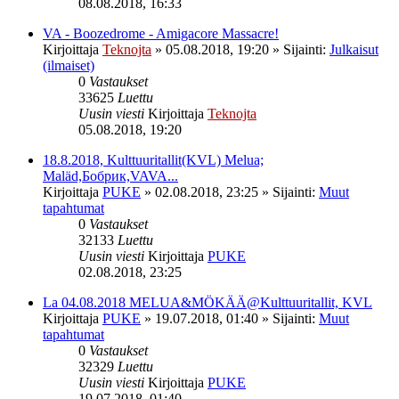
08.08.2018, 16:33
VA - Boozedrome - Amigacore Massacre!
Kirjoittaja
Teknojta
»
05.08.2018, 19:20
» Sijainti:
Julkaisut
(ilmaiset)
0
Vastaukset
33625
Luettu
Uusin viesti
Kirjoittaja
Teknojta
05.08.2018, 19:20
18.8.2018, Kulttuuritallit(KVL) Melua;
Maläd,Бобрик,VAVA...
Kirjoittaja
PUKE
»
02.08.2018, 23:25
» Sijainti:
Muut
tapahtumat
0
Vastaukset
32133
Luettu
Uusin viesti
Kirjoittaja
PUKE
02.08.2018, 23:25
La 04.08.2018 MELUA&MÖKÄÄ@Kulttuuritallit, KVL
Kirjoittaja
PUKE
»
19.07.2018, 01:40
» Sijainti:
Muut
tapahtumat
0
Vastaukset
32329
Luettu
Uusin viesti
Kirjoittaja
PUKE
19.07.2018, 01:40