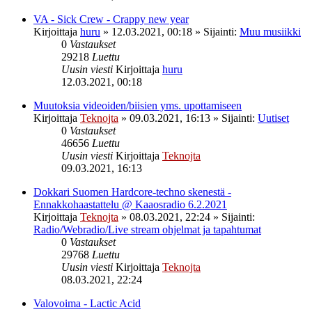
VA - Sick Crew - Crappy new year
Kirjoittaja
huru
»
12.03.2021, 00:18
» Sijainti:
Muu musiikki
0
Vastaukset
29218
Luettu
Uusin viesti
Kirjoittaja
huru
12.03.2021, 00:18
Muutoksia videoiden/biisien yms. upottamiseen
Kirjoittaja
Teknojta
»
09.03.2021, 16:13
» Sijainti:
Uutiset
0
Vastaukset
46656
Luettu
Uusin viesti
Kirjoittaja
Teknojta
09.03.2021, 16:13
Dokkari Suomen Hardcore-techno skenestä -
Ennakkohaastattelu @ Kaaosradio 6.2.2021
Kirjoittaja
Teknojta
»
08.03.2021, 22:24
» Sijainti:
Radio/Webradio/Live stream ohjelmat ja tapahtumat
0
Vastaukset
29768
Luettu
Uusin viesti
Kirjoittaja
Teknojta
08.03.2021, 22:24
Valovoima - Lactic Acid