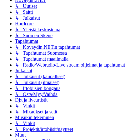
Kovaydin.NET
↳ Uutiset
↳ Saitti
↳ Julkaisut
Hardcore
↳ Yleistä keskustelua
↳ Suomen Skene
Tapahtumat
↳ Kovaydin.NETin tapahtumat
↳ Tapahtumat Suomessa
↳ Tapahtumat maailmalla
↳ Radio/Webradio/Live stream ohjelmat ja tapahtumat
Julkaisut
↳ Julkaisut (kaupalliset)
↳ Julkaisut (ilmaiset)
↳ Irtobiisien bongaus
↳ Osta/Myy/Vaihda
Dj:t ja liveartistit
↳ Vinkit
↳ Mixaukset ja setit
Musiikin tekeminen
↳ Vinkit
↳ Projektit/irtobiisit/näytteet
Muut