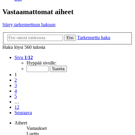
Vastaamattomat aiheet
Siirry tarkennettuun hakuun
Tarkennettu haku
Etsi
Haku löysi 560 tulosta
Sivu
1
/
12
Hyppää sivulle:
1
2
3
4
5
…
12
Seuraava
Aiheet
Vastaukset
Luettu