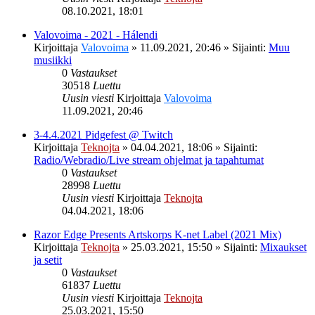
08.10.2021, 18:01
Valovoima - 2021 - Hálendi
Kirjoittaja
Valovoima
»
11.09.2021, 20:46
» Sijainti:
Muu
musiikki
0
Vastaukset
30518
Luettu
Uusin viesti
Kirjoittaja
Valovoima
11.09.2021, 20:46
3-4.4.2021 Pidgefest @ Twitch
Kirjoittaja
Teknojta
»
04.04.2021, 18:06
» Sijainti:
Radio/Webradio/Live stream ohjelmat ja tapahtumat
0
Vastaukset
28998
Luettu
Uusin viesti
Kirjoittaja
Teknojta
04.04.2021, 18:06
Razor Edge Presents Artskorps K-net Label (2021 Mix)
Kirjoittaja
Teknojta
»
25.03.2021, 15:50
» Sijainti:
Mixaukset
ja setit
0
Vastaukset
61837
Luettu
Uusin viesti
Kirjoittaja
Teknojta
25.03.2021, 15:50