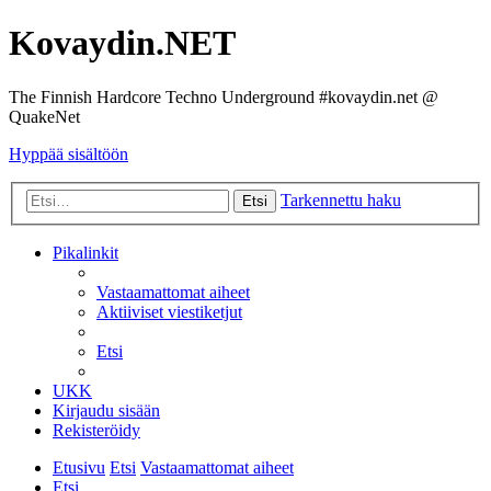
Kovaydin.NET
The Finnish Hardcore Techno Underground #kovaydin.net @
QuakeNet
Hyppää sisältöön
Tarkennettu haku
Etsi
Pikalinkit
Vastaamattomat aiheet
Aktiiviset viestiketjut
Etsi
UKK
Kirjaudu sisään
Rekisteröidy
Etusivu
Etsi
Vastaamattomat aiheet
Etsi