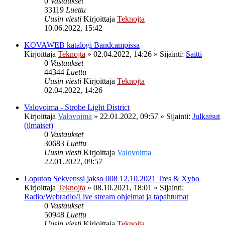
0
Vastaukset
33119
Luettu
Uusin viesti
Kirjoittaja
Teknojta
10.06.2022, 15:42
KOVAWEB katalogi Bandcampissa
Kirjoittaja
Teknojta
»
02.04.2022, 14:26
» Sijainti:
Saitti
0
Vastaukset
44344
Luettu
Uusin viesti
Kirjoittaja
Teknojta
02.04.2022, 14:26
Valovoima - Strobe Light District
Kirjoittaja
Valovoima
»
22.01.2022, 09:57
» Sijainti:
Julkaisut
(ilmaiset)
0
Vastaukset
30683
Luettu
Uusin viesti
Kirjoittaja
Valovoima
22.01.2022, 09:57
Loputon Sekvenssi jakso 008 12.10.2021 Tres & Xybo
Kirjoittaja
Teknojta
»
08.10.2021, 18:01
» Sijainti:
Radio/Webradio/Live stream ohjelmat ja tapahtumat
0
Vastaukset
50948
Luettu
Uusin viesti
Kirjoittaja
Teknojta