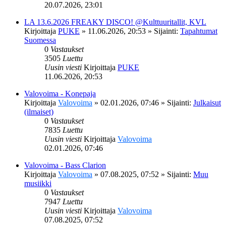
20.07.2026, 23:01
LA 13.6.2026 FREAKY DISCO! @Kulttuuritallit, KVL
Kirjoittaja
PUKE
»
11.06.2026, 20:53
» Sijainti:
Tapahtumat
Suomessa
0
Vastaukset
3505
Luettu
Uusin viesti
Kirjoittaja
PUKE
11.06.2026, 20:53
Valovoima - Konepaja
Kirjoittaja
Valovoima
»
02.01.2026, 07:46
» Sijainti:
Julkaisut
(ilmaiset)
0
Vastaukset
7835
Luettu
Uusin viesti
Kirjoittaja
Valovoima
02.01.2026, 07:46
Valovoima - Bass Clarion
Kirjoittaja
Valovoima
»
07.08.2025, 07:52
» Sijainti:
Muu
musiikki
0
Vastaukset
7947
Luettu
Uusin viesti
Kirjoittaja
Valovoima
07.08.2025, 07:52