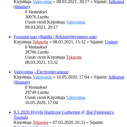
Kirjoittaja
Valovoima
»
08.03.2021, 20:17
» Sijainti:
Julkaisut
(ilmaiset)
0
Vastaukset
30076
Luettu
Uusin viesti
Kirjoittaja
Valovoima
08.03.2021, 20:17
Foorumi taas ylhäällä / Rekisteröityminen auki
Kirjoittaja
Teknojta
»
08.03.2021, 15:32
» Sijainti:
Uutiset
0
Vastaukset
28766
Luettu
Uusin viesti
Kirjoittaja
Teknojta
08.03.2021, 15:32
Valovoima - Électromécanique
Kirjoittaja
Valovoima
»
16.05.2020, 17:04
» Sijainti:
Julkaisut
(ilmaiset)
0
Vastaukset
29749
Luettu
Uusin viesti
Kirjoittaja
Valovoima
16.05.2020, 17:04
9.5.2020 Hyrylä Hardcore Gathering @ Bar Finnegan's,
Tuusula
Kirjoittaja
Teknojta
»
07.03.2020, 01:11
» Sijainti: