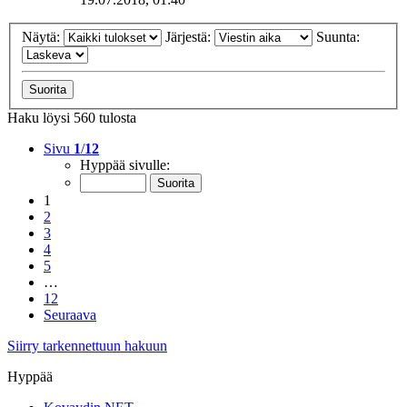
Näytä:
Järjestä:
Suunta:
Haku löysi 560 tulosta
Sivu
1
/
12
Hyppää sivulle:
1
2
3
4
5
…
12
Seuraava
Siirry tarkennettuun hakuun
Hyppää