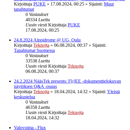
Kirjoittaja
PUKE
»
17.08.2024, 00:25
» Sijainti:
Muut
tapahtumat
0
Vastaukset
40334
Luettu
Uusin viesti
Kirjoittaja
PUKE
17.08.2024, 00:25
24.8.2024 Alppidrome @ UG, Oulu
Kirjoittaja
Teknojta
»
06.08.2024, 00:37
» Sijainti:
Tapahtumat Suomessa
0
Vastaukset
33538
Luettu
Uusin viesti
Kirjoittaja
Teknojta
06.08.2024, 00:37
24.2.2024 NääsTek presents: F[r]EE -dokumenttielokuvan
näytöksen Q&A -osuus
Kirjoittaja
Teknojta
»
18.04.2024, 14:32
» Sijainti:
Yleistä
keskustelua
0
Vastaukset
46358
Luettu
Uusin viesti
Kirjoittaja
Teknojta
18.04.2024, 14:32
Valovoima - Flux