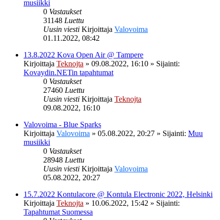
musiikki
0
Vastaukset
31148
Luettu
Uusin viesti
Kirjoittaja
Valovoima
01.11.2022, 08:42
13.8.2022 Kova Open Air @ Tampere
Kirjoittaja
Teknojta
»
09.08.2022, 16:10
» Sijainti:
Kovaydin.NETin tapahtumat
0
Vastaukset
27460
Luettu
Uusin viesti
Kirjoittaja
Teknojta
09.08.2022, 16:10
Valovoima - Blue Sparks
Kirjoittaja
Valovoima
»
05.08.2022, 20:27
» Sijainti:
Muu
musiikki
0
Vastaukset
28948
Luettu
Uusin viesti
Kirjoittaja
Valovoima
05.08.2022, 20:27
15.7.2022 Kontulacore @ Kontula Electronic 2022, Helsinki
Kirjoittaja
Teknojta
»
10.06.2022, 15:42
» Sijainti:
Tapahtumat Suomessa