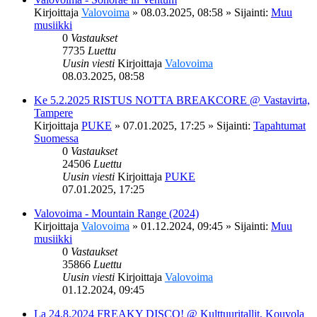
Kirjoittaja
Valovoima
»
08.03.2025, 08:58
» Sijainti:
Muu
musiikki
0
Vastaukset
7735
Luettu
Uusin viesti
Kirjoittaja
Valovoima
08.03.2025, 08:58
Ke 5.2.2025 RISTUS NOTTA BREAKCORE @ Vastavirta,
Tampere
Kirjoittaja
PUKE
»
07.01.2025, 17:25
» Sijainti:
Tapahtumat
Suomessa
0
Vastaukset
24506
Luettu
Uusin viesti
Kirjoittaja
PUKE
07.01.2025, 17:25
Valovoima - Mountain Range (2024)
Kirjoittaja
Valovoima
»
01.12.2024, 09:45
» Sijainti:
Muu
musiikki
0
Vastaukset
35866
Luettu
Uusin viesti
Kirjoittaja
Valovoima
01.12.2024, 09:45
La 24.8.2024 FREAKY DISCO! @ Kulttuuritallit, Kouvola