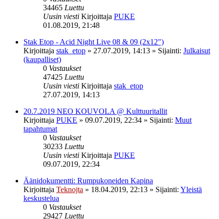
34465
Luettu
Uusin viesti
Kirjoittaja
PUKE
01.08.2019, 21:48
Stak Etop - Acid Night Live 08 & 09 (2x12")
Kirjoittaja
stak_etop
»
27.07.2019, 14:13
» Sijainti:
Julkaisut
(kaupalliset)
0
Vastaukset
47425
Luettu
Uusin viesti
Kirjoittaja
stak_etop
27.07.2019, 14:13
20.7.2019 NEO KOUVOLA @ Kulttuuritallit
Kirjoittaja
PUKE
»
09.07.2019, 22:34
» Sijainti:
Muut
tapahtumat
0
Vastaukset
30233
Luettu
Uusin viesti
Kirjoittaja
PUKE
09.07.2019, 22:34
Äänidokumentti: Rumpukoneiden Kapina
Kirjoittaja
Teknojta
»
18.04.2019, 22:13
» Sijainti:
Yleistä
keskustelua
0
Vastaukset
29427
Luettu