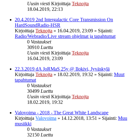
Uusin viesti
Kirjoittaja
Teknojta
18.04.2019, 22:13
20.4.2019 2nd Intergalactic Core Transmission On
HardSoundRadio-HSR
Kirjoittaja
Teknojta
»
16.04.2019, 23:09
» Sijainti:
Radio/Webradio/Live stream ohjelmat ja tapahtumat
0
Vastaukset
30910
Luettu
Uusin viesti
Kirjoittaja
Teknojta
16.04.2019, 23:09
22.3.2019 dA JoRMaS 25y @ Ilokivi, Jyväskylä
Kirjoittaja
Teknojta
»
18.02.2019, 19:32
» Sijainti:
Muut
tapahtumat
0
Vastaukset
30499
Luettu
Uusin viesti
Kirjoittaja
Teknojta
18.02.2019, 19:32
Valovoima - 2018 - The Great White Landscape
Kirjoittaja
Valovoima
»
14.12.2018, 13:51
» Sijainti:
Muu
musiikki
0
Vastaukset
32150
Luettu