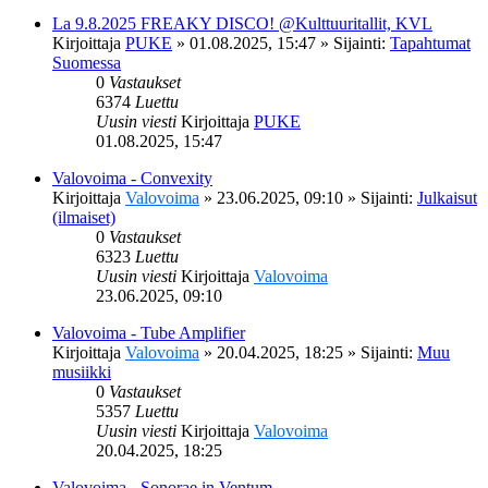
La 9.8.2025 FREAKY DISCO! @Kulttuuritallit, KVL
Kirjoittaja
PUKE
»
01.08.2025, 15:47
» Sijainti:
Tapahtumat
Suomessa
0
Vastaukset
6374
Luettu
Uusin viesti
Kirjoittaja
PUKE
01.08.2025, 15:47
Valovoima - Convexity
Kirjoittaja
Valovoima
»
23.06.2025, 09:10
» Sijainti:
Julkaisut
(ilmaiset)
0
Vastaukset
6323
Luettu
Uusin viesti
Kirjoittaja
Valovoima
23.06.2025, 09:10
Valovoima - Tube Amplifier
Kirjoittaja
Valovoima
»
20.04.2025, 18:25
» Sijainti:
Muu
musiikki
0
Vastaukset
5357
Luettu
Uusin viesti
Kirjoittaja
Valovoima
20.04.2025, 18:25
Valovoima - Sonorae in Ventum