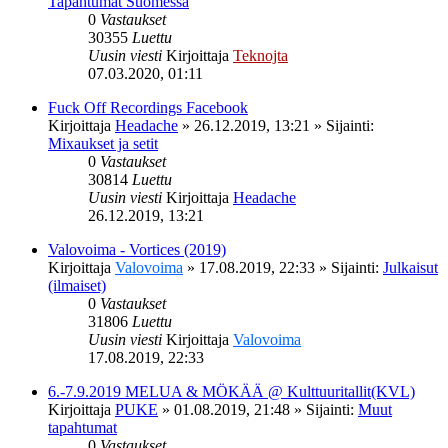
Tapahtumat Suomessa
0
Vastaukset
30355
Luettu
Uusin viesti
Kirjoittaja
Teknojta
07.03.2020, 01:11
Fuck Off Recordings Facebook
Kirjoittaja
Headache
»
26.12.2019, 13:21
» Sijainti:
Mixaukset ja setit
0
Vastaukset
30814
Luettu
Uusin viesti
Kirjoittaja
Headache
26.12.2019, 13:21
Valovoima - Vortices (2019)
Kirjoittaja
Valovoima
»
17.08.2019, 22:33
» Sijainti:
Julkaisut
(ilmaiset)
0
Vastaukset
31806
Luettu
Uusin viesti
Kirjoittaja
Valovoima
17.08.2019, 22:33
6.-7.9.2019 MELUA & MÖKÄÄ @ Kulttuuritallit(KVL)
Kirjoittaja
PUKE
»
01.08.2019, 21:48
» Sijainti:
Muut
tapahtumat
0
Vastaukset