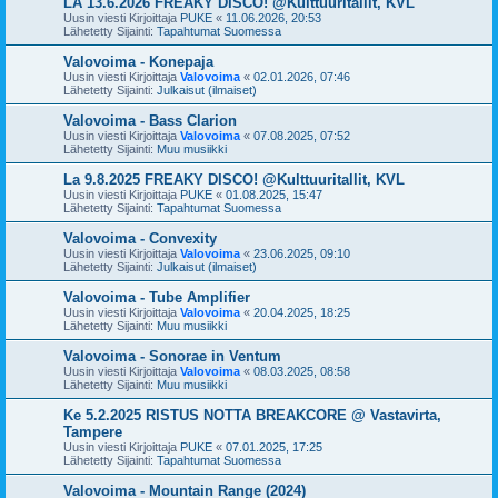
LA 13.6.2026 FREAKY DISCO! @Kulttuuritallit, KVL
Uusin viesti Kirjoittaja
PUKE
«
11.06.2026, 20:53
Lähetetty Sijainti:
Tapahtumat Suomessa
Valovoima - Konepaja
Uusin viesti Kirjoittaja
Valovoima
«
02.01.2026, 07:46
Lähetetty Sijainti:
Julkaisut (ilmaiset)
Valovoima - Bass Clarion
Uusin viesti Kirjoittaja
Valovoima
«
07.08.2025, 07:52
Lähetetty Sijainti:
Muu musiikki
La 9.8.2025 FREAKY DISCO! @Kulttuuritallit, KVL
Uusin viesti Kirjoittaja
PUKE
«
01.08.2025, 15:47
Lähetetty Sijainti:
Tapahtumat Suomessa
Valovoima - Convexity
Uusin viesti Kirjoittaja
Valovoima
«
23.06.2025, 09:10
Lähetetty Sijainti:
Julkaisut (ilmaiset)
Valovoima - Tube Amplifier
Uusin viesti Kirjoittaja
Valovoima
«
20.04.2025, 18:25
Lähetetty Sijainti:
Muu musiikki
Valovoima - Sonorae in Ventum
Uusin viesti Kirjoittaja
Valovoima
«
08.03.2025, 08:58
Lähetetty Sijainti:
Muu musiikki
Ke 5.2.2025 RISTUS NOTTA BREAKCORE @ Vastavirta,
Tampere
Uusin viesti Kirjoittaja
PUKE
«
07.01.2025, 17:25
Lähetetty Sijainti:
Tapahtumat Suomessa
Valovoima - Mountain Range (2024)