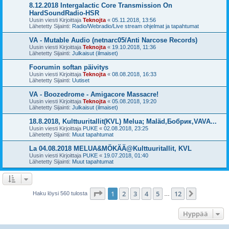
8.12.2018 Intergalactic Core Transmission On
HardSoundRadio-HSR
Uusin viesti Kirjoittaja
Teknojta
«
05.11.2018, 13:56
Lähetetty Sijainti:
Radio/Webradio/Live stream ohjelmat ja tapahtumat
VA - Mutable Audio (netnarc05/Anti Narcose Records)
Uusin viesti Kirjoittaja
Teknojta
«
19.10.2018, 11:36
Lähetetty Sijainti:
Julkaisut (ilmaiset)
Foorumin softan päivitys
Uusin viesti Kirjoittaja
Teknojta
«
08.08.2018, 16:33
Lähetetty Sijainti:
Uutiset
VA - Boozedrome - Amigacore Massacre!
Uusin viesti Kirjoittaja
Teknojta
«
05.08.2018, 19:20
Lähetetty Sijainti:
Julkaisut (ilmaiset)
18.8.2018, Kulttuuritallit(KVL) Melua; Maläd,Бобрик,VAVA...
Uusin viesti Kirjoittaja
PUKE
«
02.08.2018, 23:25
Lähetetty Sijainti:
Muut tapahtumat
La 04.08.2018 MELUA&MÖKÄÄ@Kulttuuritallit, KVL
Uusin viesti Kirjoittaja
PUKE
«
19.07.2018, 01:40
Lähetetty Sijainti:
Muut tapahtumat
Sivu
1
/
12
1
2
3
4
5
12
Seuraava
Haku löysi 560 tulosta
…
Hyppää