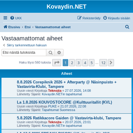
Kovaydin.NET
UKK
Rekisteröidy
Kirjaudu sisään
E
Etusivu
Etsi
Vastaamattomat aiheet
t
Vastaamattomat aiheet
s
Siirry tarkennettuun hakuun
i
Etsi
Tarkennettu haku
Sivu
1
/
12
1
2
3
4
5
12
Seuraava
Haku löysi 560 tulosta
…
Aiheet
8.8.2026 Corepiknik 2026 + Afterparty @ Näsinpuisto +
Vastavirta-Klubi, Tampere
Uusin viesti Kirjoittaja
Teknojta
«
27.07.2026, 14:08
Lähetetty Sijainti:
Kovaydin.NETin tapahtumat
La 1.8.2026 KOUVOSTOCORE @Kulttuuritallit (KVL)
Uusin viesti Kirjoittaja
PUKE
«
21.07.2026, 22:08
Lähetetty Sijainti:
Tapahtumat Suomessa
5.8.2026 Ratikkacore Gaiden @ Vastavirta-klubi, Tampere
Uusin viesti Kirjoittaja
Teknojta
«
20.07.2026, 23:01
Lähetetty Sijainti:
Kovaydin.NETin tapahtumat