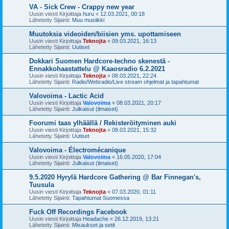
VA - Sick Crew - Crappy new year
Uusin viesti Kirjoittaja
huru
«
12.03.2021, 00:18
Lähetetty Sijainti:
Muu musiikki
Muutoksia videoiden/biisien yms. upottamiseen
Uusin viesti Kirjoittaja
Teknojta
«
09.03.2021, 16:13
Lähetetty Sijainti:
Uutiset
Dokkari Suomen Hardcore-techno skenestä -
Ennakkohaastattelu @ Kaaosradio 6.2.2021
Uusin viesti Kirjoittaja
Teknojta
«
08.03.2021, 22:24
Lähetetty Sijainti:
Radio/Webradio/Live stream ohjelmat ja tapahtumat
Valovoima - Lactic Acid
Uusin viesti Kirjoittaja
Valovoima
«
08.03.2021, 20:17
Lähetetty Sijainti:
Julkaisut (ilmaiset)
Foorumi taas ylhäällä / Rekisteröityminen auki
Uusin viesti Kirjoittaja
Teknojta
«
08.03.2021, 15:32
Lähetetty Sijainti:
Uutiset
Valovoima - Électromécanique
Uusin viesti Kirjoittaja
Valovoima
«
16.05.2020, 17:04
Lähetetty Sijainti:
Julkaisut (ilmaiset)
9.5.2020 Hyrylä Hardcore Gathering @ Bar Finnegan's,
Tuusula
Uusin viesti Kirjoittaja
Teknojta
«
07.03.2020, 01:11
Lähetetty Sijainti:
Tapahtumat Suomessa
Fuck Off Recordings Facebook
Uusin viesti Kirjoittaja
Headache
«
26.12.2019, 13:21
Lähetetty Sijainti:
Mixaukset ja setit