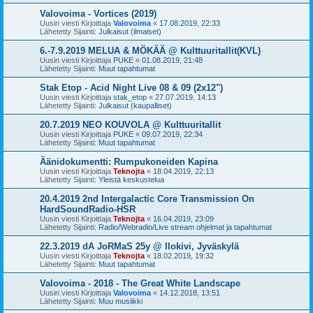
Valovoima - Vortices (2019)
Uusin viesti Kirjoittaja
Valovoima
«
17.08.2019, 22:33
Lähetetty Sijainti:
Julkaisut (ilmaiset)
6.-7.9.2019 MELUA & MÖKÄÄ @ Kulttuuritallit(KVL)
Uusin viesti Kirjoittaja
PUKE
«
01.08.2019, 21:48
Lähetetty Sijainti:
Muut tapahtumat
Stak Etop - Acid Night Live 08 & 09 (2x12")
Uusin viesti Kirjoittaja
stak_etop
«
27.07.2019, 14:13
Lähetetty Sijainti:
Julkaisut (kaupalliset)
20.7.2019 NEO KOUVOLA @ Kulttuuritallit
Uusin viesti Kirjoittaja
PUKE
«
09.07.2019, 22:34
Lähetetty Sijainti:
Muut tapahtumat
Äänidokumentti: Rumpukoneiden Kapina
Uusin viesti Kirjoittaja
Teknojta
«
18.04.2019, 22:13
Lähetetty Sijainti:
Yleistä keskustelua
20.4.2019 2nd Intergalactic Core Transmission On
HardSoundRadio-HSR
Uusin viesti Kirjoittaja
Teknojta
«
16.04.2019, 23:09
Lähetetty Sijainti:
Radio/Webradio/Live stream ohjelmat ja tapahtumat
22.3.2019 dA JoRMaS 25y @ Ilokivi, Jyväskylä
Uusin viesti Kirjoittaja
Teknojta
«
18.02.2019, 19:32
Lähetetty Sijainti:
Muut tapahtumat
Valovoima - 2018 - The Great White Landscape
Uusin viesti Kirjoittaja
Valovoima
«
14.12.2018, 13:51
Lähetetty Sijainti:
Muu musiikki