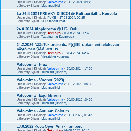
Uusin viesti Kirjoittaja
Valovoima
«
01.12.2024, 09:45
Lähetetty Sijainti:
Muu musiikki
La 24.8.2024 FREAKY DISCO! @ Kulttuuritallit, Kouvola
Uusin viesti Kirjoittaja
PUKE
«
17.08.2024, 00:25
Lähetetty Sijainti:
Muut tapahtumat
24.8.2024 Alppidrome @ UG, Oulu
Uusin viesti Kirjoittaja
Teknojta
«
06.08.2024, 00:37
Lähetetty Sijainti:
Tapahtumat Suomessa
24.2.2024 NääsTek presents: F[r]EE -dokumenttielokuvan
näytöksen Q&A -osuus
Uusin viesti Kirjoittaja
Teknojta
«
18.04.2024, 14:32
Lähetetty Sijainti:
Yleistä keskustelua
Valovoima - Flux
Uusin viesti Kirjoittaja
Valovoima
«
15.03.2024, 17:58
Lähetetty Sijainti:
Julkaisut (ilmaiset)
Valovoima - Vuonot (2023)
Uusin viesti Kirjoittaja
Valovoima
«
30.12.2023, 08:58
Lähetetty Sijainti:
Muu musiikki
Valovoima - Equilibrium
Uusin viesti Kirjoittaja
Valovoima
«
08.06.2023, 20:38
Lähetetty Sijainti:
Julkaisut (ilmaiset)
Valovoima - Autumn Colours
Uusin viesti Kirjoittaja
Valovoima
«
01.11.2022, 08:42
Lähetetty Sijainti:
Muu musiikki
13.8.2022 Kova Open Air @ Tampere
Uusin viesti Kirjoittaja
Teknojta
«
09.08.2022, 16:10