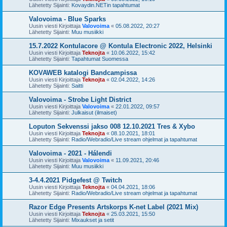
Lähetetty Sijainti:
Kovaydin.NETin tapahtumat
Valovoima - Blue Sparks
Uusin viesti Kirjoittaja
Valovoima
«
05.08.2022, 20:27
Lähetetty Sijainti:
Muu musiikki
15.7.2022 Kontulacore @ Kontula Electronic 2022, Helsinki
Uusin viesti Kirjoittaja
Teknojta
«
10.06.2022, 15:42
Lähetetty Sijainti:
Tapahtumat Suomessa
KOVAWEB katalogi Bandcampissa
Uusin viesti Kirjoittaja
Teknojta
«
02.04.2022, 14:26
Lähetetty Sijainti:
Saitti
Valovoima - Strobe Light District
Uusin viesti Kirjoittaja
Valovoima
«
22.01.2022, 09:57
Lähetetty Sijainti:
Julkaisut (ilmaiset)
Loputon Sekvenssi jakso 008 12.10.2021 Tres & Xybo
Uusin viesti Kirjoittaja
Teknojta
«
08.10.2021, 18:01
Lähetetty Sijainti:
Radio/Webradio/Live stream ohjelmat ja tapahtumat
Valovoima - 2021 - Hálendi
Uusin viesti Kirjoittaja
Valovoima
«
11.09.2021, 20:46
Lähetetty Sijainti:
Muu musiikki
3-4.4.2021 Pidgefest @ Twitch
Uusin viesti Kirjoittaja
Teknojta
«
04.04.2021, 18:06
Lähetetty Sijainti:
Radio/Webradio/Live stream ohjelmat ja tapahtumat
Razor Edge Presents Artskorps K-net Label (2021 Mix)
Uusin viesti Kirjoittaja
Teknojta
«
25.03.2021, 15:50
Lähetetty Sijainti:
Mixaukset ja setit