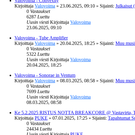
Valovoima - Convexity
Kirjoittaja
Valovoima
»
23.06.2025, 09:10
» Sijainti:
Julkaisut (
0
Vastaukset
6287
Luettu
Uusin viesti
Kirjoittaja
Valovoima
23.06.2025, 09:10
Valovoima - Tube Amplifier
Kirjoittaja
Valovoima
»
20.04.2025, 18:25
» Sijainti:
Muu musi
0
Vastaukset
5322
Luettu
Uusin viesti
Kirjoittaja
Valovoima
20.04.2025, 18:25
Valovoima - Sonorae in Ventum
Kirjoittaja
Valovoima
»
08.03.2025, 08:58
» Sijainti:
Muu musi
0
Vastaukset
7699
Luettu
Uusin viesti
Kirjoittaja
Valovoima
08.03.2025, 08:58
Ke 5.2.2025 RISTUS NOTTA BREAKCORE @ Vastavirta, 
Kirjoittaja
PUKE
»
07.01.2025, 17:25
» Sijainti:
Tapahtumat S
0
Vastaukset
24434
Luettu
Uusin viesti
Kirjoittaja
PUKE