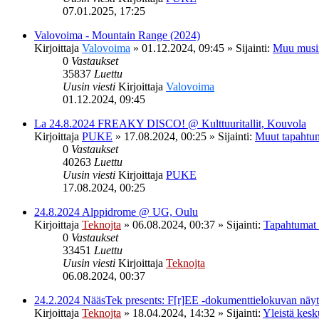
07.01.2025, 17:25
Valovoima - Mountain Range (2024)
Kirjoittaja
Valovoima
»
01.12.2024, 09:45
» Sijainti:
Muu musi
0
Vastaukset
35837
Luettu
Uusin viesti
Kirjoittaja
Valovoima
01.12.2024, 09:45
La 24.8.2024 FREAKY DISCO! @ Kulttuuritallit, Kouvola
Kirjoittaja
PUKE
»
17.08.2024, 00:25
» Sijainti:
Muut tapahtu
0
Vastaukset
40263
Luettu
Uusin viesti
Kirjoittaja
PUKE
17.08.2024, 00:25
24.8.2024 Alppidrome @ UG, Oulu
Kirjoittaja
Teknojta
»
06.08.2024, 00:37
» Sijainti:
Tapahtumat
0
Vastaukset
33451
Luettu
Uusin viesti
Kirjoittaja
Teknojta
06.08.2024, 00:37
24.2.2024 NääsTek presents: F[r]EE -dokumenttielokuvan nä
Kirjoittaja
Teknojta
»
18.04.2024, 14:32
» Sijainti:
Yleistä kesk