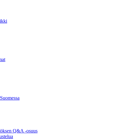
ikki
mat
 Suomessa
ytöksen Q&A -osuus
ustelua