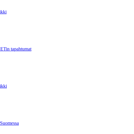
kki
ETin tapahtumat
ikki
 Suomessa