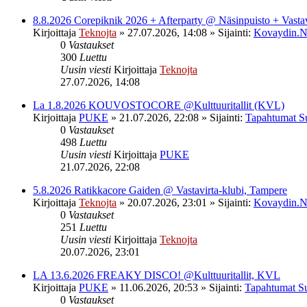
8.8.2026 Corepiknik 2026 + Afterparty @ Näsinpuisto + Vasta
Kirjoittaja
Teknojta
»
27.07.2026, 14:08
» Sijainti:
Kovaydin.N
0
Vastaukset
300
Luettu
Uusin viesti
Kirjoittaja
Teknojta
27.07.2026, 14:08
La 1.8.2026 KOUVOSTOCORE @Kulttuuritallit (KVL)
Kirjoittaja
PUKE
»
21.07.2026, 22:08
» Sijainti:
Tapahtumat S
0
Vastaukset
498
Luettu
Uusin viesti
Kirjoittaja
PUKE
21.07.2026, 22:08
5.8.2026 Ratikkacore Gaiden @ Vastavirta-klubi, Tampere
Kirjoittaja
Teknojta
»
20.07.2026, 23:01
» Sijainti:
Kovaydin.N
0
Vastaukset
251
Luettu
Uusin viesti
Kirjoittaja
Teknojta
20.07.2026, 23:01
LA 13.6.2026 FREAKY DISCO! @Kulttuuritallit, KVL
Kirjoittaja
PUKE
»
11.06.2026, 20:53
» Sijainti:
Tapahtumat S
0
Vastaukset