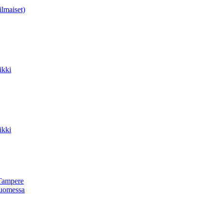
ilmaiset)
ikki
ikki
Tampere
uomessa