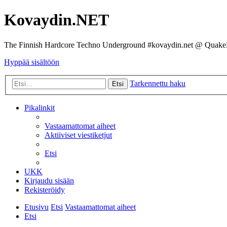
Kovaydin.NET
The Finnish Hardcore Techno Underground #kovaydin.net @ Quake
Hyppää sisältöön
Tarkennettu haku
Etsi
Pikalinkit
Vastaamattomat aiheet
Aktiiviset viestiketjut
Etsi
UKK
Kirjaudu sisään
Rekisteröidy
Etusivu
Etsi
Vastaamattomat aiheet
Etsi