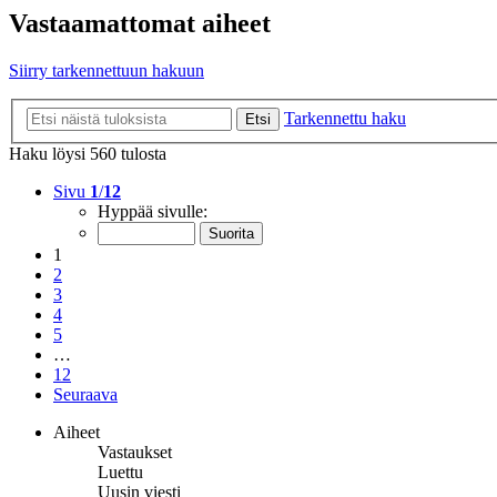
Vastaamattomat aiheet
Siirry tarkennettuun hakuun
Tarkennettu haku
Etsi
Haku löysi 560 tulosta
Sivu
1
/
12
Hyppää sivulle:
1
2
3
4
5
…
12
Seuraava
Aiheet
Vastaukset
Luettu
Uusin viesti