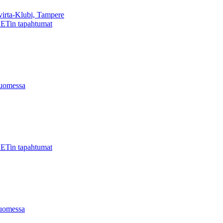
virta-Klubi, Tampere
ETin tapahtumat
uomessa
ETin tapahtumat
uomessa