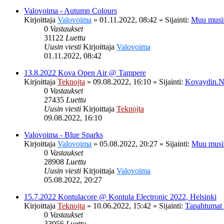
Valovoima - Autumn Colours
Kirjoittaja
Valovoima
»
01.11.2022, 08:42
» Sijainti:
Muu musii
0
Vastaukset
31122
Luettu
Uusin viesti
Kirjoittaja
Valovoima
01.11.2022, 08:42
13.8.2022 Kova Open Air @ Tampere
Kirjoittaja
Teknojta
»
09.08.2022, 16:10
» Sijainti:
Kovaydin.N
0
Vastaukset
27435
Luettu
Uusin viesti
Kirjoittaja
Teknojta
09.08.2022, 16:10
Valovoima - Blue Sparks
Kirjoittaja
Valovoima
»
05.08.2022, 20:27
» Sijainti:
Muu musi
0
Vastaukset
28908
Luettu
Uusin viesti
Kirjoittaja
Valovoima
05.08.2022, 20:27
15.7.2022 Kontulacore @ Kontula Electronic 2022, Helsinki
Kirjoittaja
Teknojta
»
10.06.2022, 15:42
» Sijainti:
Tapahtumat
0
Vastaukset
33056
Luettu