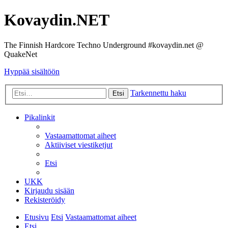
Kovaydin.NET
The Finnish Hardcore Techno Underground #kovaydin.net @
QuakeNet
Hyppää sisältöön
Tarkennettu haku
Etsi
Pikalinkit
Vastaamattomat aiheet
Aktiiviset viestiketjut
Etsi
UKK
Kirjaudu sisään
Rekisteröidy
Etusivu
Etsi
Vastaamattomat aiheet
Etsi