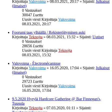
Kirjoittaja
Valovoima
»
08.03.2021, 20:17
» Sijainti:
Julkaisut
(ilmaiset)
0
Vastaukset
30047
Luettu
Uusin viesti
Kirjoittaja
Valovoima
08.03.2021, 20:17
Foorumi taas ylhäällä / Rekisteröityminen auki
Kirjoittaja
Teknojta
»
08.03.2021, 15:32
» Sijainti:
Uutiset
0
Vastaukset
28656
Luettu
Uusin viesti
Kirjoittaja
Teknojta
08.03.2021, 15:32
Valovoima - Électromécanique
Kirjoittaja
Valovoima
»
16.05.2020, 17:04
» Sijainti:
Julkaisut
(ilmaiset)
0
Vastaukset
29723
Luettu
Uusin viesti
Kirjoittaja
Valovoima
16.05.2020, 17:04
9.5.2020 Hyrylä Hardcore Gathering @ Bar Finnegan's,
Tuusula
Kirjoittaja
Teknojta
»
07.03.2020, 01:11
» Sijainti: