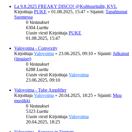
La 9.8.2025 FREAKY DISCO! @Kulttuuritallit, KVL
Kirjoittaja
PUKE
»
01.08.2025, 15:47
» Sijainti:
Tapahtumat
Suomessa
0
Vastaukset
6304
Luettu
Uusin viesti
Kirjoittaja
PUKE
01.08.2025, 15:47
Valovoima - Convexity
Kirjoittaja
Valovoima
»
23.06.2025, 09:10
» Sijainti:
Julkaisut
(ilmaiset)
0
Vastaukset
6288
Luettu
Uusin viesti
Kirjoittaja
Valovoima
23.06.2025, 09:10
Valovoima - Tube Amplifier
Kirjoittaja
Valovoima
»
20.04.2025, 18:25
» Sijainti:
Muu
musiikki
0
Vastaukset
5323
Luettu
Uusin viesti
Kirjoittaja
Valovoima
20.04.2025, 18:25
Valovoima - Sonorae in Ventum