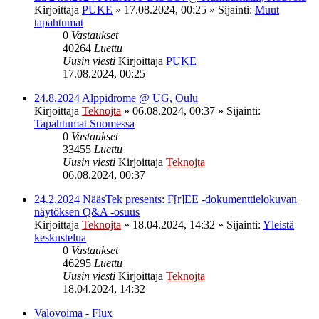
Kirjoittaja
PUKE
»
17.08.2024, 00:25
» Sijainti:
Muut
tapahtumat
0
Vastaukset
40264
Luettu
Uusin viesti
Kirjoittaja
PUKE
17.08.2024, 00:25
24.8.2024 Alppidrome @ UG, Oulu
Kirjoittaja
Teknojta
»
06.08.2024, 00:37
» Sijainti:
Tapahtumat Suomessa
0
Vastaukset
33455
Luettu
Uusin viesti
Kirjoittaja
Teknojta
06.08.2024, 00:37
24.2.2024 NääsTek presents: F[r]EE -dokumenttielokuvan
näytöksen Q&A -osuus
Kirjoittaja
Teknojta
»
18.04.2024, 14:32
» Sijainti:
Yleistä
keskustelua
0
Vastaukset
46295
Luettu
Uusin viesti
Kirjoittaja
Teknojta
18.04.2024, 14:32
Valovoima - Flux