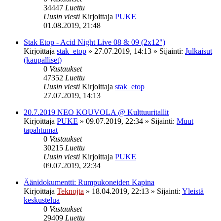
34447
Luettu
Uusin viesti
Kirjoittaja
PUKE
01.08.2019, 21:48
Stak Etop - Acid Night Live 08 & 09 (2x12")
Kirjoittaja
stak_etop
»
27.07.2019, 14:13
» Sijainti:
Julkaisut
(kaupalliset)
0
Vastaukset
47352
Luettu
Uusin viesti
Kirjoittaja
stak_etop
27.07.2019, 14:13
20.7.2019 NEO KOUVOLA @ Kulttuuritallit
Kirjoittaja
PUKE
»
09.07.2019, 22:34
» Sijainti:
Muut
tapahtumat
0
Vastaukset
30215
Luettu
Uusin viesti
Kirjoittaja
PUKE
09.07.2019, 22:34
Äänidokumentti: Rumpukoneiden Kapina
Kirjoittaja
Teknojta
»
18.04.2019, 22:13
» Sijainti:
Yleistä
keskustelua
0
Vastaukset
29409
Luettu