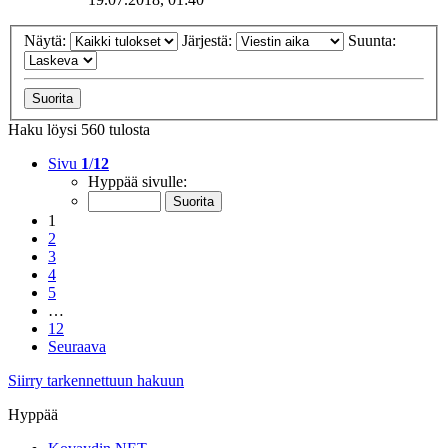
Näytä:
Järjestä:
Suunta:
Haku löysi 560 tulosta
Sivu
1
/
12
Hyppää sivulle:
1
2
3
4
5
…
12
Seuraava
Siirry tarkennettuun hakuun
Hyppää