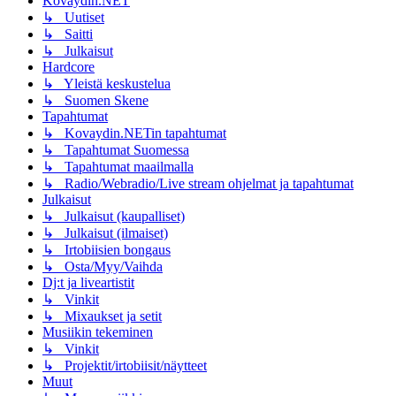
Kovaydin.NET
↳ Uutiset
↳ Saitti
↳ Julkaisut
Hardcore
↳ Yleistä keskustelua
↳ Suomen Skene
Tapahtumat
↳ Kovaydin.NETin tapahtumat
↳ Tapahtumat Suomessa
↳ Tapahtumat maailmalla
↳ Radio/Webradio/Live stream ohjelmat ja tapahtumat
Julkaisut
↳ Julkaisut (kaupalliset)
↳ Julkaisut (ilmaiset)
↳ Irtobiisien bongaus
↳ Osta/Myy/Vaihda
Dj:t ja liveartistit
↳ Vinkit
↳ Mixaukset ja setit
Musiikin tekeminen
↳ Vinkit
↳ Projektit/irtobiisit/näytteet
Muut