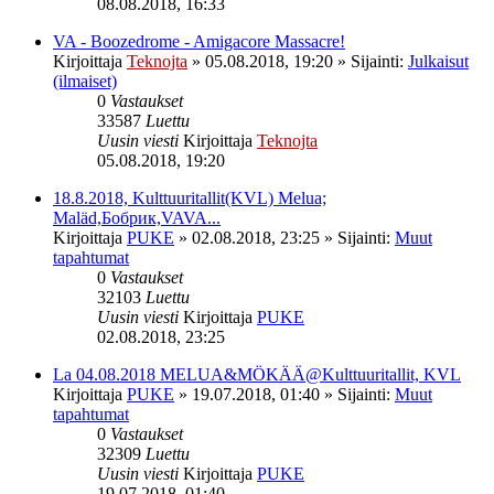
08.08.2018, 16:33
VA - Boozedrome - Amigacore Massacre!
Kirjoittaja
Teknojta
»
05.08.2018, 19:20
» Sijainti:
Julkaisut
(ilmaiset)
0
Vastaukset
33587
Luettu
Uusin viesti
Kirjoittaja
Teknojta
05.08.2018, 19:20
18.8.2018, Kulttuuritallit(KVL) Melua;
Maläd,Бобрик,VAVA...
Kirjoittaja
PUKE
»
02.08.2018, 23:25
» Sijainti:
Muut
tapahtumat
0
Vastaukset
32103
Luettu
Uusin viesti
Kirjoittaja
PUKE
02.08.2018, 23:25
La 04.08.2018 MELUA&MÖKÄÄ@Kulttuuritallit, KVL
Kirjoittaja
PUKE
»
19.07.2018, 01:40
» Sijainti:
Muut
tapahtumat
0
Vastaukset
32309
Luettu
Uusin viesti
Kirjoittaja
PUKE
19.07.2018, 01:40