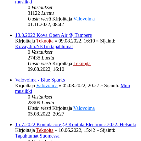
musiikki
0
Vastaukset
31122
Luettu
Uusin viesti
Kirjoittaja
Valovoima
01.11.2022, 08:42
13.8.2022 Kova Open Air @ Tampere
Kirjoittaja
Teknojta
»
09.08.2022, 16:10
» Sijainti:
Kovaydin.NETin tapahtumat
0
Vastaukset
27435
Luettu
Uusin viesti
Kirjoittaja
Teknojta
09.08.2022, 16:10
Valovoima - Blue Sparks
Kirjoittaja
Valovoima
»
05.08.2022, 20:27
» Sijainti:
Muu
musiikki
0
Vastaukset
28909
Luettu
Uusin viesti
Kirjoittaja
Valovoima
05.08.2022, 20:27
15.7.2022 Kontulacore @ Kontula Electronic 2022, Helsinki
Kirjoittaja
Teknojta
»
10.06.2022, 15:42
» Sijainti:
Tapahtumat Suomessa