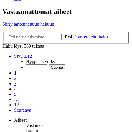
Vastaamattomat aiheet
Siirry tarkennettuun hakuun
Tarkennettu haku
Etsi
Haku löysi 560 tulosta
Sivu
1
/
12
Hyppää sivulle:
1
2
3
4
5
…
12
Seuraava
Aiheet
Vastaukset
Luettu