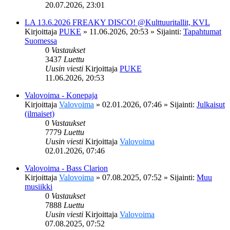
20.07.2026, 23:01
LA 13.6.2026 FREAKY DISCO! @Kulttuuritallit, KVL
Kirjoittaja
PUKE
»
11.06.2026, 20:53
» Sijainti:
Tapahtumat
Suomessa
0
Vastaukset
3437
Luettu
Uusin viesti
Kirjoittaja
PUKE
11.06.2026, 20:53
Valovoima - Konepaja
Kirjoittaja
Valovoima
»
02.01.2026, 07:46
» Sijainti:
Julkaisut
(ilmaiset)
0
Vastaukset
7779
Luettu
Uusin viesti
Kirjoittaja
Valovoima
02.01.2026, 07:46
Valovoima - Bass Clarion
Kirjoittaja
Valovoima
»
07.08.2025, 07:52
» Sijainti:
Muu
musiikki
0
Vastaukset
7888
Luettu
Uusin viesti
Kirjoittaja
Valovoima
07.08.2025, 07:52