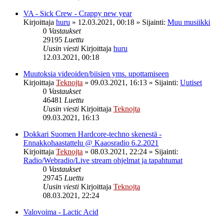
VA - Sick Crew - Crappy new year
Kirjoittaja
huru
»
12.03.2021, 00:18
» Sijainti:
Muu musiikki
0
Vastaukset
29195
Luettu
Uusin viesti
Kirjoittaja
huru
12.03.2021, 00:18
Muutoksia videoiden/biisien yms. upottamiseen
Kirjoittaja
Teknojta
»
09.03.2021, 16:13
» Sijainti:
Uutiset
0
Vastaukset
46481
Luettu
Uusin viesti
Kirjoittaja
Teknojta
09.03.2021, 16:13
Dokkari Suomen Hardcore-techno skenestä -
Ennakkohaastattelu @ Kaaosradio 6.2.2021
Kirjoittaja
Teknojta
»
08.03.2021, 22:24
» Sijainti:
Radio/Webradio/Live stream ohjelmat ja tapahtumat
0
Vastaukset
29745
Luettu
Uusin viesti
Kirjoittaja
Teknojta
08.03.2021, 22:24
Valovoima - Lactic Acid