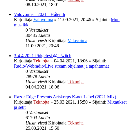
08.10.2021, 18:01
Valovoima - 2021 - Hálendi
Kirjoittaja
Valovoima
»
11.09.2021, 20:46
» Sijainti:
Muu
musiikki
0
Vastaukset
30485
Luettu
Uusin viesti
Kirjoittaja
Valovoima
11.09.2021, 20:46
3-4.4.2021 Pidgefest @ Twitch
Kirjoittaja
Teknojta
»
04.04.2021, 18:06
» Sijainti:
Radio/Webradio/Live stream ohjelmat ja tapahtumat
0
Vastaukset
28978
Luettu
Uusin viesti
Kirjoittaja
Teknojta
04.04.2021, 18:06
Razor Edge Presents Artskorps K-net Label (2021 Mix)
Kirjoittaja
Teknojta
»
25.03.2021, 15:50
» Sijainti:
Mixaukset
ja setit
0
Vastaukset
61793
Luettu
Uusin viesti
Kirjoittaja
Teknojta
25.03.2021, 15:50