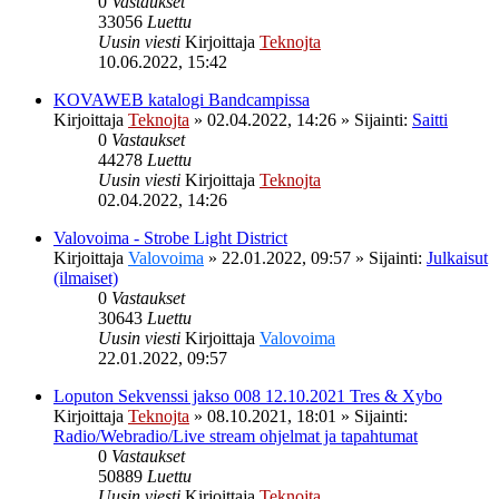
0
Vastaukset
33056
Luettu
Uusin viesti
Kirjoittaja
Teknojta
10.06.2022, 15:42
KOVAWEB katalogi Bandcampissa
Kirjoittaja
Teknojta
»
02.04.2022, 14:26
» Sijainti:
Saitti
0
Vastaukset
44278
Luettu
Uusin viesti
Kirjoittaja
Teknojta
02.04.2022, 14:26
Valovoima - Strobe Light District
Kirjoittaja
Valovoima
»
22.01.2022, 09:57
» Sijainti:
Julkaisut
(ilmaiset)
0
Vastaukset
30643
Luettu
Uusin viesti
Kirjoittaja
Valovoima
22.01.2022, 09:57
Loputon Sekvenssi jakso 008 12.10.2021 Tres & Xybo
Kirjoittaja
Teknojta
»
08.10.2021, 18:01
» Sijainti:
Radio/Webradio/Live stream ohjelmat ja tapahtumat
0
Vastaukset
50889
Luettu
Uusin viesti
Kirjoittaja
Teknojta