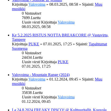
Kirjoittaja
Valovoima
»
08.03.2025, 08:58
» Sijainti:
Muu
musiikki
0
Vastaukset
7699
Luettu
Uusin viesti
Kirjoittaja
Valovoima
08.03.2025, 08:58
Ke 5.2.2025 RISTUS NOTTA BREAKCORE @ Vastavirta,
Tampere
Kirjoittaja
PUKE
»
07.01.2025, 17:25
» Sijainti:
Tapahtumat
Suomessa
0
Vastaukset
24434
Luettu
Uusin viesti
Kirjoittaja
PUKE
07.01.2025, 17:25
Valovoima - Mountain Range (2024)
Kirjoittaja
Valovoima
»
01.12.2024, 09:45
» Sijainti:
Muu
musiikki
0
Vastaukset
35838
Luettu
Uusin viesti
Kirjoittaja
Valovoima
01.12.2024, 09:45
La 24.8.2024 FREAKY DISCO! @ Kulttuuritallit, Kouvola