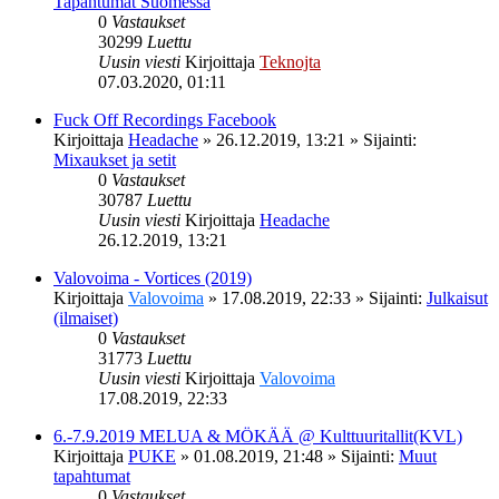
Tapahtumat Suomessa
0
Vastaukset
30299
Luettu
Uusin viesti
Kirjoittaja
Teknojta
07.03.2020, 01:11
Fuck Off Recordings Facebook
Kirjoittaja
Headache
»
26.12.2019, 13:21
» Sijainti:
Mixaukset ja setit
0
Vastaukset
30787
Luettu
Uusin viesti
Kirjoittaja
Headache
26.12.2019, 13:21
Valovoima - Vortices (2019)
Kirjoittaja
Valovoima
»
17.08.2019, 22:33
» Sijainti:
Julkaisut
(ilmaiset)
0
Vastaukset
31773
Luettu
Uusin viesti
Kirjoittaja
Valovoima
17.08.2019, 22:33
6.-7.9.2019 MELUA & MÖKÄÄ @ Kulttuuritallit(KVL)
Kirjoittaja
PUKE
»
01.08.2019, 21:48
» Sijainti:
Muut
tapahtumat
0
Vastaukset