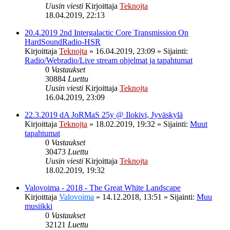
Uusin viesti
Kirjoittaja
Teknojta
18.04.2019, 22:13
20.4.2019 2nd Intergalactic Core Transmission On
HardSoundRadio-HSR
Kirjoittaja
Teknojta
»
16.04.2019, 23:09
» Sijainti:
Radio/Webradio/Live stream ohjelmat ja tapahtumat
0
Vastaukset
30884
Luettu
Uusin viesti
Kirjoittaja
Teknojta
16.04.2019, 23:09
22.3.2019 dA JoRMaS 25y @ Ilokivi, Jyväskylä
Kirjoittaja
Teknojta
»
18.02.2019, 19:32
» Sijainti:
Muut
tapahtumat
0
Vastaukset
30473
Luettu
Uusin viesti
Kirjoittaja
Teknojta
18.02.2019, 19:32
Valovoima - 2018 - The Great White Landscape
Kirjoittaja
Valovoima
»
14.12.2018, 13:51
» Sijainti:
Muu
musiikki
0
Vastaukset
32121
Luettu