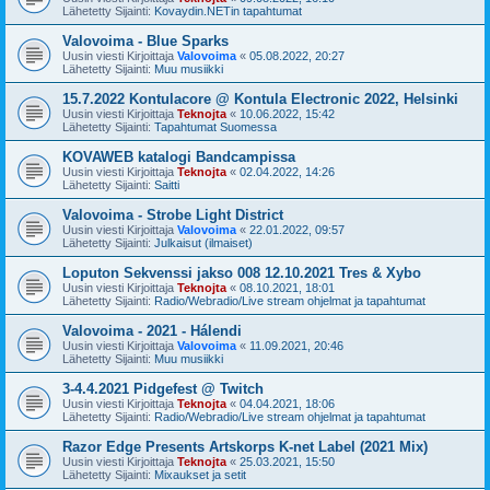
Lähetetty Sijainti:
Kovaydin.NETin tapahtumat
Valovoima - Blue Sparks
Uusin viesti Kirjoittaja
Valovoima
«
05.08.2022, 20:27
Lähetetty Sijainti:
Muu musiikki
15.7.2022 Kontulacore @ Kontula Electronic 2022, Helsinki
Uusin viesti Kirjoittaja
Teknojta
«
10.06.2022, 15:42
Lähetetty Sijainti:
Tapahtumat Suomessa
KOVAWEB katalogi Bandcampissa
Uusin viesti Kirjoittaja
Teknojta
«
02.04.2022, 14:26
Lähetetty Sijainti:
Saitti
Valovoima - Strobe Light District
Uusin viesti Kirjoittaja
Valovoima
«
22.01.2022, 09:57
Lähetetty Sijainti:
Julkaisut (ilmaiset)
Loputon Sekvenssi jakso 008 12.10.2021 Tres & Xybo
Uusin viesti Kirjoittaja
Teknojta
«
08.10.2021, 18:01
Lähetetty Sijainti:
Radio/Webradio/Live stream ohjelmat ja tapahtumat
Valovoima - 2021 - Hálendi
Uusin viesti Kirjoittaja
Valovoima
«
11.09.2021, 20:46
Lähetetty Sijainti:
Muu musiikki
3-4.4.2021 Pidgefest @ Twitch
Uusin viesti Kirjoittaja
Teknojta
«
04.04.2021, 18:06
Lähetetty Sijainti:
Radio/Webradio/Live stream ohjelmat ja tapahtumat
Razor Edge Presents Artskorps K-net Label (2021 Mix)
Uusin viesti Kirjoittaja
Teknojta
«
25.03.2021, 15:50
Lähetetty Sijainti:
Mixaukset ja setit