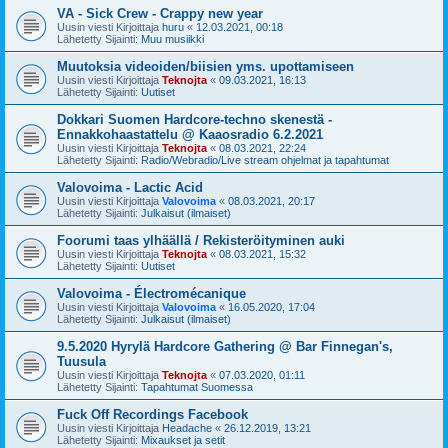
VA - Sick Crew - Crappy new year
Uusin viesti Kirjoittaja
huru
«
12.03.2021, 00:18
Lähetetty Sijainti:
Muu musiikki
Muutoksia videoiden/biisien yms. upottamiseen
Uusin viesti Kirjoittaja
Teknojta
«
09.03.2021, 16:13
Lähetetty Sijainti:
Uutiset
Dokkari Suomen Hardcore-techno skenestä -
Ennakkohaastattelu @ Kaaosradio 6.2.2021
Uusin viesti Kirjoittaja
Teknojta
«
08.03.2021, 22:24
Lähetetty Sijainti:
Radio/Webradio/Live stream ohjelmat ja tapahtumat
Valovoima - Lactic Acid
Uusin viesti Kirjoittaja
Valovoima
«
08.03.2021, 20:17
Lähetetty Sijainti:
Julkaisut (ilmaiset)
Foorumi taas ylhäällä / Rekisteröityminen auki
Uusin viesti Kirjoittaja
Teknojta
«
08.03.2021, 15:32
Lähetetty Sijainti:
Uutiset
Valovoima - Électromécanique
Uusin viesti Kirjoittaja
Valovoima
«
16.05.2020, 17:04
Lähetetty Sijainti:
Julkaisut (ilmaiset)
9.5.2020 Hyrylä Hardcore Gathering @ Bar Finnegan's,
Tuusula
Uusin viesti Kirjoittaja
Teknojta
«
07.03.2020, 01:11
Lähetetty Sijainti:
Tapahtumat Suomessa
Fuck Off Recordings Facebook
Uusin viesti Kirjoittaja
Headache
«
26.12.2019, 13:21
Lähetetty Sijainti:
Mixaukset ja setit