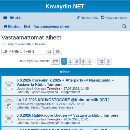
Kovaydin.NET
UKK
Rekisteröidy
Kirjaudu sisään
E
Etusivu
Etsi
Vastaamattomat aiheet
t
Vastaamattomat aiheet
s
Siirry tarkennettuun hakuun
i
Etsi
Tarkennettu haku
Sivu
1
/
12
1
2
3
4
5
12
Seuraava
Haku löysi 560 tulosta
…
Aiheet
8.8.2026 Corepiknik 2026 + Afterparty @ Näsinpuisto +
Vastavirta-Klubi, Tampere
Uusin viesti Kirjoittaja
Teknojta
«
27.07.2026, 14:08
Lähetetty Sijainti:
Kovaydin.NETin tapahtumat
La 1.8.2026 KOUVOSTOCORE @Kulttuuritallit (KVL)
Uusin viesti Kirjoittaja
PUKE
«
21.07.2026, 22:08
Lähetetty Sijainti:
Tapahtumat Suomessa
5.8.2026 Ratikkacore Gaiden @ Vastavirta-klubi, Tampere
Uusin viesti Kirjoittaja
Teknojta
«
20.07.2026, 23:01
Lähetetty Sijainti:
Kovaydin.NETin tapahtumat