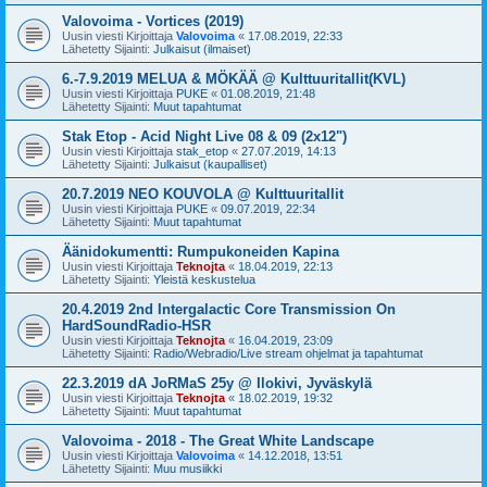
Valovoima - Vortices (2019)
Uusin viesti Kirjoittaja
Valovoima
«
17.08.2019, 22:33
Lähetetty Sijainti:
Julkaisut (ilmaiset)
6.-7.9.2019 MELUA & MÖKÄÄ @ Kulttuuritallit(KVL)
Uusin viesti Kirjoittaja
PUKE
«
01.08.2019, 21:48
Lähetetty Sijainti:
Muut tapahtumat
Stak Etop - Acid Night Live 08 & 09 (2x12")
Uusin viesti Kirjoittaja
stak_etop
«
27.07.2019, 14:13
Lähetetty Sijainti:
Julkaisut (kaupalliset)
20.7.2019 NEO KOUVOLA @ Kulttuuritallit
Uusin viesti Kirjoittaja
PUKE
«
09.07.2019, 22:34
Lähetetty Sijainti:
Muut tapahtumat
Äänidokumentti: Rumpukoneiden Kapina
Uusin viesti Kirjoittaja
Teknojta
«
18.04.2019, 22:13
Lähetetty Sijainti:
Yleistä keskustelua
20.4.2019 2nd Intergalactic Core Transmission On
HardSoundRadio-HSR
Uusin viesti Kirjoittaja
Teknojta
«
16.04.2019, 23:09
Lähetetty Sijainti:
Radio/Webradio/Live stream ohjelmat ja tapahtumat
22.3.2019 dA JoRMaS 25y @ Ilokivi, Jyväskylä
Uusin viesti Kirjoittaja
Teknojta
«
18.02.2019, 19:32
Lähetetty Sijainti:
Muut tapahtumat
Valovoima - 2018 - The Great White Landscape
Uusin viesti Kirjoittaja
Valovoima
«
14.12.2018, 13:51
Lähetetty Sijainti:
Muu musiikki