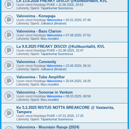
LA 13.6.2026 FREAKY DISCO! @Kulttuuritallit, KVL
Uusin viesti Kirjoittaja
PUKE
«
11.06.2026, 20:53
Lähetetty Sijainti:
Tapahtumat Suomessa
Valovoima - Konepaja
Uusin viesti Kirjoittaja
Valovoima
«
02.01.2026, 07:46
Lähetetty Sijainti:
Julkaisut (ilmaiset)
Valovoima - Bass Clarion
Uusin viesti Kirjoittaja
Valovoima
«
07.08.2025, 07:52
Lähetetty Sijainti:
Muu musiikki
La 9.8.2025 FREAKY DISCO! @Kulttuuritallit, KVL
Uusin viesti Kirjoittaja
PUKE
«
01.08.2025, 15:47
Lähetetty Sijainti:
Tapahtumat Suomessa
Valovoima - Convexity
Uusin viesti Kirjoittaja
Valovoima
«
23.06.2025, 09:10
Lähetetty Sijainti:
Julkaisut (ilmaiset)
Valovoima - Tube Amplifier
Uusin viesti Kirjoittaja
Valovoima
«
20.04.2025, 18:25
Lähetetty Sijainti:
Muu musiikki
Valovoima - Sonorae in Ventum
Uusin viesti Kirjoittaja
Valovoima
«
08.03.2025, 08:58
Lähetetty Sijainti:
Muu musiikki
Ke 5.2.2025 RISTUS NOTTA BREAKCORE @ Vastavirta,
Tampere
Uusin viesti Kirjoittaja
PUKE
«
07.01.2025, 17:25
Lähetetty Sijainti:
Tapahtumat Suomessa
Valovoima - Mountain Range (2024)