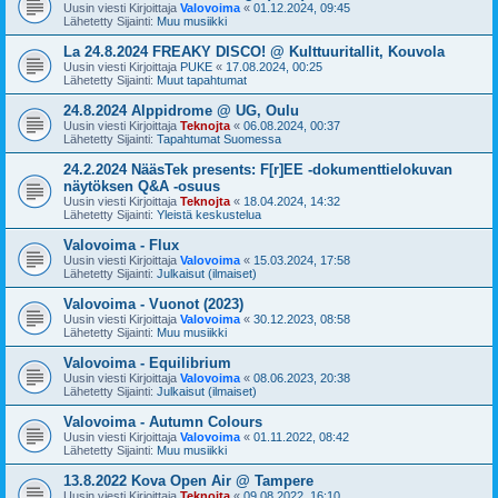
Uusin viesti Kirjoittaja
Valovoima
«
01.12.2024, 09:45
Lähetetty Sijainti:
Muu musiikki
La 24.8.2024 FREAKY DISCO! @ Kulttuuritallit, Kouvola
Uusin viesti Kirjoittaja
PUKE
«
17.08.2024, 00:25
Lähetetty Sijainti:
Muut tapahtumat
24.8.2024 Alppidrome @ UG, Oulu
Uusin viesti Kirjoittaja
Teknojta
«
06.08.2024, 00:37
Lähetetty Sijainti:
Tapahtumat Suomessa
24.2.2024 NääsTek presents: F[r]EE -dokumenttielokuvan
näytöksen Q&A -osuus
Uusin viesti Kirjoittaja
Teknojta
«
18.04.2024, 14:32
Lähetetty Sijainti:
Yleistä keskustelua
Valovoima - Flux
Uusin viesti Kirjoittaja
Valovoima
«
15.03.2024, 17:58
Lähetetty Sijainti:
Julkaisut (ilmaiset)
Valovoima - Vuonot (2023)
Uusin viesti Kirjoittaja
Valovoima
«
30.12.2023, 08:58
Lähetetty Sijainti:
Muu musiikki
Valovoima - Equilibrium
Uusin viesti Kirjoittaja
Valovoima
«
08.06.2023, 20:38
Lähetetty Sijainti:
Julkaisut (ilmaiset)
Valovoima - Autumn Colours
Uusin viesti Kirjoittaja
Valovoima
«
01.11.2022, 08:42
Lähetetty Sijainti:
Muu musiikki
13.8.2022 Kova Open Air @ Tampere
Uusin viesti Kirjoittaja
Teknojta
«
09.08.2022, 16:10