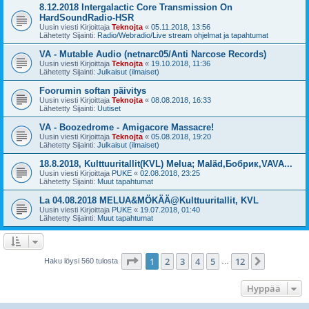
8.12.2018 Intergalactic Core Transmission On
HardSoundRadio-HSR
Uusin viesti Kirjoittaja
Teknojta
«
05.11.2018, 13:56
Lähetetty Sijainti:
Radio/Webradio/Live stream ohjelmat ja tapahtumat
VA - Mutable Audio (netnarc05/Anti Narcose Records)
Uusin viesti Kirjoittaja
Teknojta
«
19.10.2018, 11:36
Lähetetty Sijainti:
Julkaisut (ilmaiset)
Foorumin softan päivitys
Uusin viesti Kirjoittaja
Teknojta
«
08.08.2018, 16:33
Lähetetty Sijainti:
Uutiset
VA - Boozedrome - Amigacore Massacre!
Uusin viesti Kirjoittaja
Teknojta
«
05.08.2018, 19:20
Lähetetty Sijainti:
Julkaisut (ilmaiset)
18.8.2018, Kulttuuritallit(KVL) Melua; Maläd,Бобрик,VAVA...
Uusin viesti Kirjoittaja
PUKE
«
02.08.2018, 23:25
Lähetetty Sijainti:
Muut tapahtumat
La 04.08.2018 MELUA&MÖKÄÄ@Kulttuuritallit, KVL
Uusin viesti Kirjoittaja
PUKE
«
19.07.2018, 01:40
Lähetetty Sijainti:
Muut tapahtumat
Sivu
1
/
12
1
2
3
4
5
12
Seuraava
Haku löysi 560 tulosta
…
Hyppää