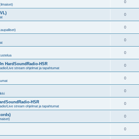
0
(ilmaiset)
KVL)
0
at
0
kaupalliset)
0
at
0
kustelua
n On HardSoundRadio-HSR
0
dio/Live stream ohjelmat ja tapahtumat
0
tumat
0
kki
 HardSoundRadio-HSR
0
dio/Live stream ohjelmat ja tapahtumat
cords)
0
lmaiset)
0