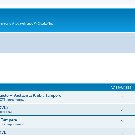
rground #kovaydin.net @ QuakeNet
VASTAUKSET
uisto + Vastavirta-Klubi, Tampere
0
ETin tapahtumat
KVL)
0
uomessa
, Tampere
0
ETin tapahtumat
 KVL
0