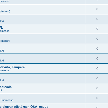
uomessa
0
(ilmaiset)
0
kki
VL
0
uomessa
0
(ilmaiset)
0
kki
0
kki
avirta, Tampere
0
uomessa
0
kki
 Kouvola
0
at
0
t Suomessa
tielokuvan näytöksen Q&A -osuus