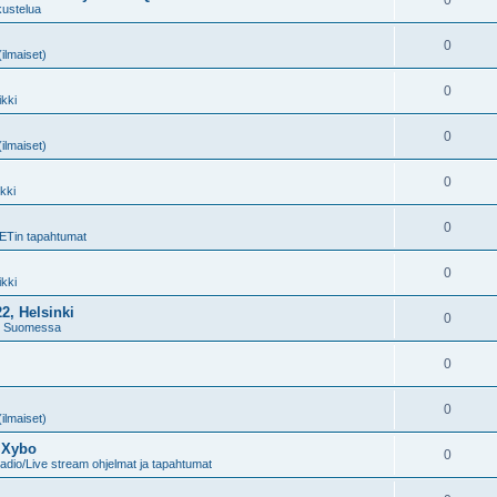
0
kustelua
0
(ilmaiset)
0
kki
0
(ilmaiset)
0
kki
0
ETin tapahtumat
0
kki
2, Helsinki
0
t Suomessa
0
0
(ilmaiset)
& Xybo
0
dio/Live stream ohjelmat ja tapahtumat