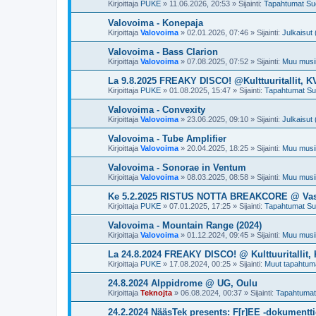
Kirjoittaja
PUKE
»
11.06.2026, 20:53
» Sijainti:
Tapahtumat S
Valovoima - Konepaja
Kirjoittaja
Valovoima
»
02.01.2026, 07:46
» Sijainti:
Julkaisut 
Valovoima - Bass Clarion
Kirjoittaja
Valovoima
»
07.08.2025, 07:52
» Sijainti:
Muu musii
La 9.8.2025 FREAKY DISCO! @Kulttuuritallit, K
Kirjoittaja
PUKE
»
01.08.2025, 15:47
» Sijainti:
Tapahtumat S
Valovoima - Convexity
Kirjoittaja
Valovoima
»
23.06.2025, 09:10
» Sijainti:
Julkaisut 
Valovoima - Tube Amplifier
Kirjoittaja
Valovoima
»
20.04.2025, 18:25
» Sijainti:
Muu musii
Valovoima - Sonorae in Ventum
Kirjoittaja
Valovoima
»
08.03.2025, 08:58
» Sijainti:
Muu musii
Ke 5.2.2025 RISTUS NOTTA BREAKCORE @ Vast
Kirjoittaja
PUKE
»
07.01.2025, 17:25
» Sijainti:
Tapahtumat S
Valovoima - Mountain Range (2024)
Kirjoittaja
Valovoima
»
01.12.2024, 09:45
» Sijainti:
Muu musii
La 24.8.2024 FREAKY DISCO! @ Kulttuuritallit,
Kirjoittaja
PUKE
»
17.08.2024, 00:25
» Sijainti:
Muut tapahtum
24.8.2024 Alppidrome @ UG, Oulu
Kirjoittaja
Teknojta
»
06.08.2024, 00:37
» Sijainti:
Tapahtuma
24.2.2024 NääsTek presents: F[r]EE -dokument