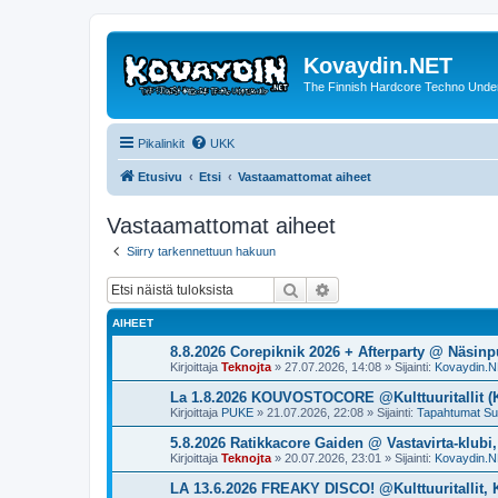
Kovaydin.NET
The Finnish Hardcore Techno Unde
Pikalinkit
UKK
Etusivu
Etsi
Vastaamattomat aiheet
Vastaamattomat aiheet
Siirry tarkennettuun hakuun
Etsi
Tarkennettu haku
AIHEET
8.8.2026 Corepiknik 2026 + Afterparty @ Näsinp
Kirjoittaja
Teknojta
»
27.07.2026, 14:08
» Sijainti:
Kovaydin.N
La 1.8.2026 KOUVOSTOCORE @Kulttuuritallit (
Kirjoittaja
PUKE
»
21.07.2026, 22:08
» Sijainti:
Tapahtumat S
5.8.2026 Ratikkacore Gaiden @ Vastavirta-klubi
Kirjoittaja
Teknojta
»
20.07.2026, 23:01
» Sijainti:
Kovaydin.N
LA 13.6.2026 FREAKY DISCO! @Kulttuuritallit,