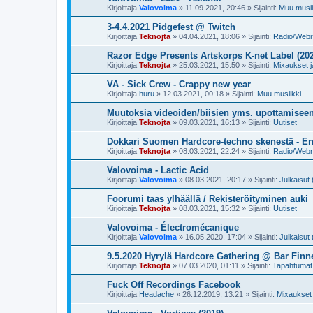
Kirjoittaja
Valovoima
»
11.09.2021, 20:46
» Sijainti:
Muu musii
3-4.4.2021 Pidgefest @ Twitch
Kirjoittaja
Teknojta
»
04.04.2021, 18:06
» Sijainti:
Radio/Webra
Razor Edge Presents Artskorps K-net Label (20
Kirjoittaja
Teknojta
»
25.03.2021, 15:50
» Sijainti:
Mixaukset ja
VA - Sick Crew - Crappy new year
Kirjoittaja
huru
»
12.03.2021, 00:18
» Sijainti:
Muu musiikki
Muutoksia videoiden/biisien yms. upottamisee
Kirjoittaja
Teknojta
»
09.03.2021, 16:13
» Sijainti:
Uutiset
Dokkari Suomen Hardcore-techno skenestä - En
Kirjoittaja
Teknojta
»
08.03.2021, 22:24
» Sijainti:
Radio/Webra
Valovoima - Lactic Acid
Kirjoittaja
Valovoima
»
08.03.2021, 20:17
» Sijainti:
Julkaisut 
Foorumi taas ylhäällä / Rekisteröityminen auki
Kirjoittaja
Teknojta
»
08.03.2021, 15:32
» Sijainti:
Uutiset
Valovoima - Électromécanique
Kirjoittaja
Valovoima
»
16.05.2020, 17:04
» Sijainti:
Julkaisut 
9.5.2020 Hyrylä Hardcore Gathering @ Bar Finn
Kirjoittaja
Teknojta
»
07.03.2020, 01:11
» Sijainti:
Tapahtuma
Fuck Off Recordings Facebook
Kirjoittaja
Headache
»
26.12.2019, 13:21
» Sijainti:
Mixaukset j