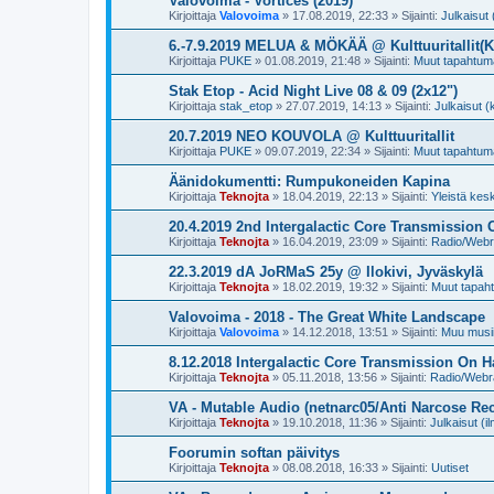
Valovoima - Vortices (2019)
Kirjoittaja
Valovoima
»
17.08.2019, 22:33
» Sijainti:
Julkaisut 
6.-7.9.2019 MELUA & MÖKÄÄ @ Kulttuuritallit(
Kirjoittaja
PUKE
»
01.08.2019, 21:48
» Sijainti:
Muut tapahtum
Stak Etop - Acid Night Live 08 & 09 (2x12")
Kirjoittaja
stak_etop
»
27.07.2019, 14:13
» Sijainti:
Julkaisut (
20.7.2019 NEO KOUVOLA @ Kulttuuritallit
Kirjoittaja
PUKE
»
09.07.2019, 22:34
» Sijainti:
Muut tapahtum
Äänidokumentti: Rumpukoneiden Kapina
Kirjoittaja
Teknojta
»
18.04.2019, 22:13
» Sijainti:
Yleistä kes
20.4.2019 2nd Intergalactic Core Transmissio
Kirjoittaja
Teknojta
»
16.04.2019, 23:09
» Sijainti:
Radio/Webra
22.3.2019 dA JoRMaS 25y @ Ilokivi, Jyväskylä
Kirjoittaja
Teknojta
»
18.02.2019, 19:32
» Sijainti:
Muut tapah
Valovoima - 2018 - The Great White Landscape
Kirjoittaja
Valovoima
»
14.12.2018, 13:51
» Sijainti:
Muu musii
8.12.2018 Intergalactic Core Transmission On
Kirjoittaja
Teknojta
»
05.11.2018, 13:56
» Sijainti:
Radio/Webra
VA - Mutable Audio (netnarc05/Anti Narcose Re
Kirjoittaja
Teknojta
»
19.10.2018, 11:36
» Sijainti:
Julkaisut (i
Foorumin softan päivitys
Kirjoittaja
Teknojta
»
08.08.2018, 16:33
» Sijainti:
Uutiset