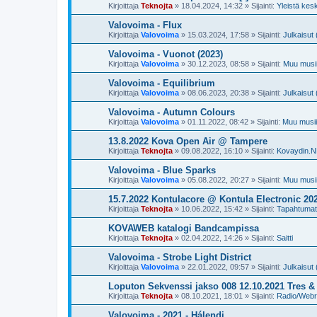
Kirjoittaja
Teknojta
»
18.04.2024, 14:32
» Sijainti:
Yleistä kes
Valovoima - Flux
Kirjoittaja
Valovoima
»
15.03.2024, 17:58
» Sijainti:
Julkaisut 
Valovoima - Vuonot (2023)
Kirjoittaja
Valovoima
»
30.12.2023, 08:58
» Sijainti:
Muu musii
Valovoima - Equilibrium
Kirjoittaja
Valovoima
»
08.06.2023, 20:38
» Sijainti:
Julkaisut 
Valovoima - Autumn Colours
Kirjoittaja
Valovoima
»
01.11.2022, 08:42
» Sijainti:
Muu musii
13.8.2022 Kova Open Air @ Tampere
Kirjoittaja
Teknojta
»
09.08.2022, 16:10
» Sijainti:
Kovaydin.N
Valovoima - Blue Sparks
Kirjoittaja
Valovoima
»
05.08.2022, 20:27
» Sijainti:
Muu musii
15.7.2022 Kontulacore @ Kontula Electronic 202
Kirjoittaja
Teknojta
»
10.06.2022, 15:42
» Sijainti:
Tapahtuma
KOVAWEB katalogi Bandcampissa
Kirjoittaja
Teknojta
»
02.04.2022, 14:26
» Sijainti:
Saitti
Valovoima - Strobe Light District
Kirjoittaja
Valovoima
»
22.01.2022, 09:57
» Sijainti:
Julkaisut 
Loputon Sekvenssi jakso 008 12.10.2021 Tres 
Kirjoittaja
Teknojta
»
08.10.2021, 18:01
» Sijainti:
Radio/Webra
Valovoima - 2021 - Hálendi