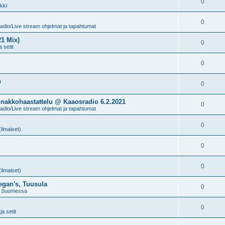
0
kki
0
dio/Live stream ohjelmat ja tapahtumat
21 Mix)
0
 setit
0
n
0
nakkohaastattelu @ Kaaosradio 6.2.2021
0
dio/Live stream ohjelmat ja tapahtumat
0
(ilmaiset)
0
0
(ilmaiset)
egan's, Tuusula
0
t Suomessa
0
a setit