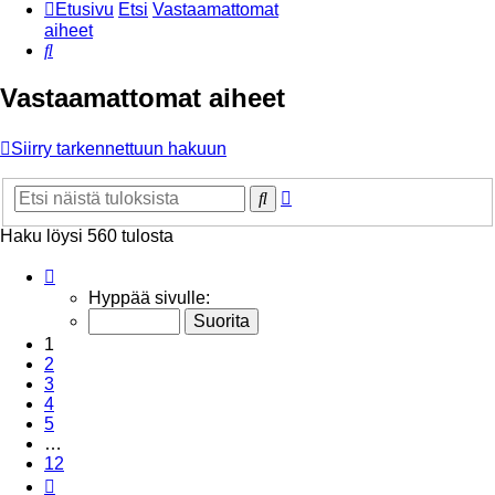
Etusivu
Etsi
Vastaamattomat
aiheet
Etsi
Vastaamattomat aiheet
Siirry tarkennettuun hakuun
Tarkennettu
Etsi
haku
Haku löysi 560 tulosta
Sivu
1
/
12
Hyppää sivulle:
1
2
3
4
5
…
12
Seuraava