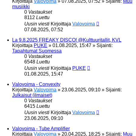
Kirjoittaja
Valovoima
»
07.08.2025, 07:52
» Sijainti:
Muu
musiikki
0
Vastaukset
8112
Luettu
Uusin viesti
Kirjoittaja
Valovoima
07.08.2025, 07:52
La 9.8.2025 FREAKY DISCO! @Kulttuuritallit, KVL
Kirjoittaja
PUKE
»
01.08.2025, 15:47
» Sijainti:
Tapahtumat Suomessa
0
Vastaukset
6548
Luettu
Uusin viesti
Kirjoittaja
PUKE
01.08.2025, 15:47
Valovoima - Convexity
Kirjoittaja
Valovoima
»
23.06.2025, 09:10
» Sijainti:
Julkaisut (ilmaiset)
0
Vastaukset
6415
Luettu
Uusin viesti
Kirjoittaja
Valovoima
23.06.2025, 09:10
Valovoima - Tube Amplifier
Kirjoittaja
Valovoima
»
20.04.2025, 18:25
» Sijainti:
Muu