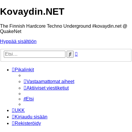
Kovaydin.NET
The Finnish Hardcore Techno Underground #kovaydin.net @
QuakeNet
Hyppää sisältöön
Tarkennettu
Etsi
haku
Pikalinkit
Vastaamattomat aiheet
Aktiiviset viestiketjut
Etsi
UKK
Kirjaudu sisään
Rekisteröidy