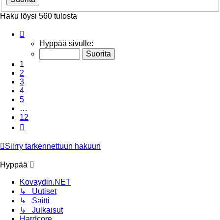
Haku löysi 560 tulosta
Sivu
1
/
12
Hyppää sivulle:
1
2
3
4
5
…
12
Seuraava
Siirry tarkennettuun hakuun
Hyppää
Kovaydin.NET
↳ Uutiset
↳ Saitti
↳ Julkaisut
Hardcore