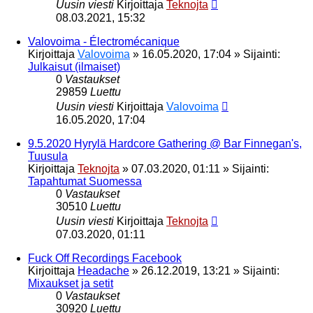
Uusin viesti
Kirjoittaja
Teknojta
08.03.2021, 15:32
Valovoima - Électromécanique
Kirjoittaja
Valovoima
»
16.05.2020, 17:04
» Sijainti:
Julkaisut (ilmaiset)
0
Vastaukset
29859
Luettu
Uusin viesti
Kirjoittaja
Valovoima
16.05.2020, 17:04
9.5.2020 Hyrylä Hardcore Gathering @ Bar Finnegan's,
Tuusula
Kirjoittaja
Teknojta
»
07.03.2020, 01:11
» Sijainti:
Tapahtumat Suomessa
0
Vastaukset
30510
Luettu
Uusin viesti
Kirjoittaja
Teknojta
07.03.2020, 01:11
Fuck Off Recordings Facebook
Kirjoittaja
Headache
»
26.12.2019, 13:21
» Sijainti:
Mixaukset ja setit
0
Vastaukset
30920
Luettu