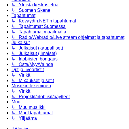
↳ Yleistä keskustelua
↳ Suomen Skene
Tapahtumat
↳ Kovaydin.NETin tapahtumat
↳ Tapahtumat Suomessa
↳ Tapahtumat maailmalla
↳ Radio/Webradio/Live stream ohjelmat ja tapahtumat
Julkaisut
↳ Julkaisut (kaupalliset)
↳ Julkaisut (ilmaiset)
↳ Irtobiisien bongaus
↳ Osta/Myy/Vaihda
Dj:t ja liveartistit
↳ Vinkit
↳ Mixaukset ja setit
Musiikin tekeminen
↳ Vinkit
↳ Projektit/irtobiisit/näytteet
Muut
↳ Muu musiikki
↳ Muut tapahtumat
↳ Ylijäämä
Etusivu