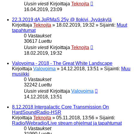
Uusin viesti
Kirjoittaja
Teknojta
16.04.2019, 23:09
22.3.2019 dA JoRMaS 25y @ Ilokivi, Jyväskylä
Kirjoittaja
Teknojta
»
18.02.2019, 19:32
» Sijainti:
Muut
tapahtumat
0
Vastaukset
30617
Luettu
Uusin viesti
Kirjoittaja
Teknojta
18.02.2019, 19:32
Valovoima - 2018 - The Great White Landscape
Kirjoittaja
Valovoima
»
14.12.2018, 13:51
» Sijainti:
Muu
musiikki
0
Vastaukset
32242
Luettu
Uusin viesti
Kirjoittaja
Valovoima
14.12.2018, 13:51
8.12.2018 Intergalactic Core Transmission On
HardSoundRadio-HSR
Kirjoittaja
Teknojta
»
05.11.2018, 13:56
» Sijainti:
Radio/Webradio/Live stream ohjelmat ja tapahtumat
0
Vastaukset
31990
Luettu