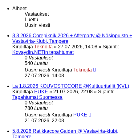
Aiheet
Vastaukset
Luettu
Uusin viesti
8.8.2026 Corepiknik 2026 + Afterparty @ Näsinpuisto +
Vastavirta-Klubi, Tampere
Kirjoittaja
Teknojta
»
27.07.2026, 14:08
» Sijainti:
Kovaydin.NETin tapahtumat
0
Vastaukset
540
Luettu
Uusin viesti
Kirjoittaja
Teknojta
27.07.2026, 14:08
La 1.8.2026 KOUVOSTOCORE @Kulttuuritallit (KVL)
Kirjoittaja
PUKE
»
21.07.2026, 22:08
» Sijainti:
Tapahtumat Suomessa
0
Vastaukset
780
Luettu
Uusin viesti
Kirjoittaja
PUKE
21.07.2026, 22:08
5.8.2026 Ratikkacore Gaiden @ Vastavirta-klubi,
Tampere