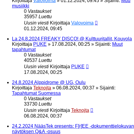
Kirjoittaja
Valovoima
»
01.12.2024, 09:45
» Sijainti:
Muu
musiikki
0
Vastaukset
35957
Luettu
Uusin viesti
Kirjoittaja
Valovoima
01.12.2024, 09:45
La 24.8.2024 FREAKY DISCO! @ Kulttuuritallit, Kouvola
Kirjoittaja
PUKE
»
17.08.2024, 00:25
» Sijainti:
Muut
tapahtumat
0
Vastaukset
40537
Luettu
Uusin viesti
Kirjoittaja
PUKE
17.08.2024, 00:25
24.8.2024 Alppidrome @ UG, Oulu
Kirjoittaja
Teknojta
»
06.08.2024, 00:37
» Sijainti:
Tapahtumat Suomessa
0
Vastaukset
33730
Luettu
Uusin viesti
Kirjoittaja
Teknojta
06.08.2024, 00:37
24.2.2024 NääsTek presents: F[r]EE -dokumenttielokuvan
näytöksen Q&A -osuus