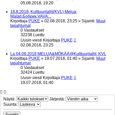
05.08.2018, 19:20
18.8.2018, Kulttuuritallit(KVL) Melua;
Maläd,Бобрик,VAVA...
Kirjoittaja
PUKE
»
02.08.2018, 23:25
» Sijainti:
Muut
tapahtumat
0
Vastaukset
32238
Luettu
Uusin viesti
Kirjoittaja
PUKE
02.08.2018, 23:25
La 04.08.2018 MELUA&MÖKÄÄ@Kulttuuritallit, KVL
Kirjoittaja
PUKE
»
19.07.2018, 01:40
» Sijainti:
Muut
tapahtumat
0
Vastaukset
32424
Luettu
Uusin viesti
Kirjoittaja
PUKE
19.07.2018, 01:40
Näytä:
Järjestä:
Suunta: